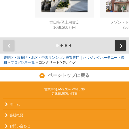
世田谷区上用賀邸
メゾン・ド
1億8,200万円
73
豊島区・板橋区・北区・中古マンション売買専門｜ハウジングハーモニー・優
和
>
ブログ記事一覧
>
コンクリートヽ(^。^)ノ
ページトップに戻る
営業時間:AM9:30～PM6：30
定休日:毎週水曜日
ホーム
会社概要
お問い合わせ