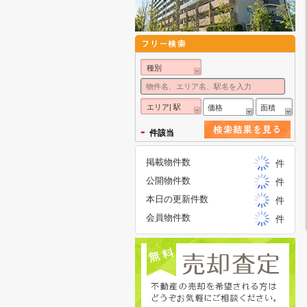
種別
エリア| 駅
価格
面積
-
件該当
掲載物件数
件
公開物件数
件
本日の更新件数
件
会員物件数
件