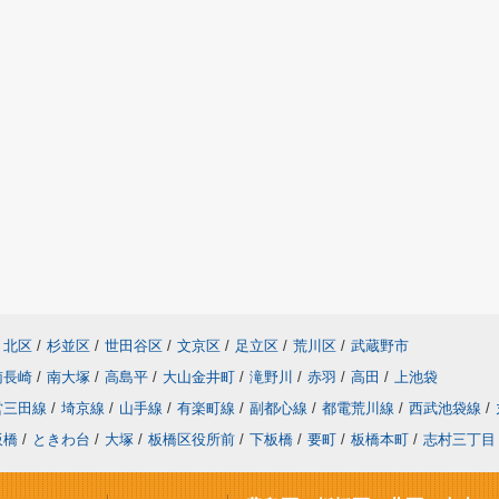
北区
/
杉並区
/
世田谷区
/
文京区
/
足立区
/
荒川区
/
武蔵野市
南長崎
/
南大塚
/
高島平
/
大山金井町
/
滝野川
/
赤羽
/
高田
/
上池袋
営三田線
/
埼京線
/
山手線
/
有楽町線
/
副都心線
/
都電荒川線
/
西武池袋線
/
板橋
/
ときわ台
/
大塚
/
板橋区役所前
/
下板橋
/
要町
/
板橋本町
/
志村三丁目