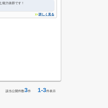
む能力抜群です！
詳しく見る
3
1-3
該当公開件数
件
件表示