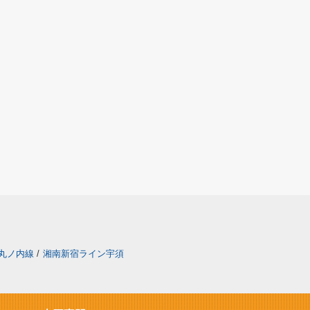
丸ノ内線
/
湘南新宿ライン宇須