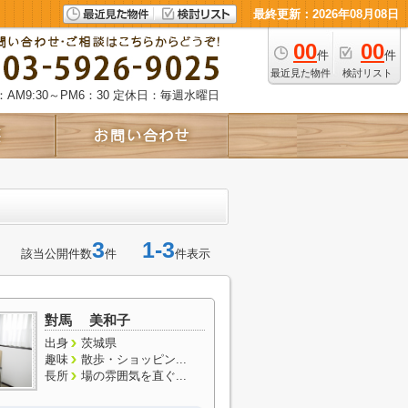
最終更新：2026年08月08日
00
00
件
件
最近見た物件
検討リスト
AM9:30～PM6：30
定休日：毎週水曜日
3
1-3
該当公開件数
件
件表示
對馬 美和子
出身
茨城県
趣味
散歩・ショッピン...
長所
場の雰囲気を直ぐ...