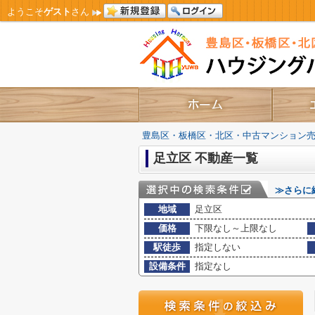
ようこそ
ゲスト
さん
豊島区・板橋区・北区・中古マンション
足立区 不動産一覧
≫さらに
地域
足立区
価格
下限なし～上限なし
駅徒歩
指定しない
設備条件
指定なし