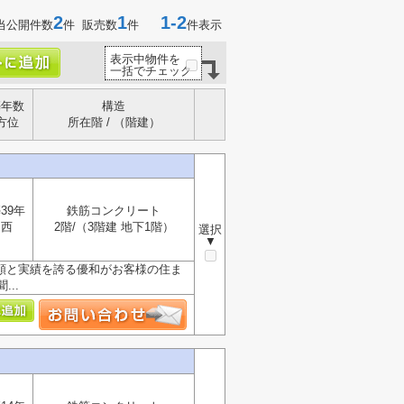
2
1
1-2
当公開件数
件 販売数
件
件表示
表示中物件を
一括でチェック
築年数
構造
方位
所在階 / （階建）
39年
鉄筋コンクリート
西
2階/（3階建 地下1階）
選択
▼
頼と実績を誇る優和がお客様の住ま
..