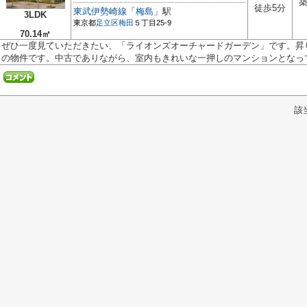
築
徒歩5分
東武伊勢崎線
「
梅島
」駅
3LDK
東京都
足立区
梅田
５丁目25-9
70.14㎡
ぜひ一度見ていただきたい、「ライオンズオーチャードガーデン」です。昇
の物件です。中古でありながら、室内もきれいな一押しのマンションとなって.
該