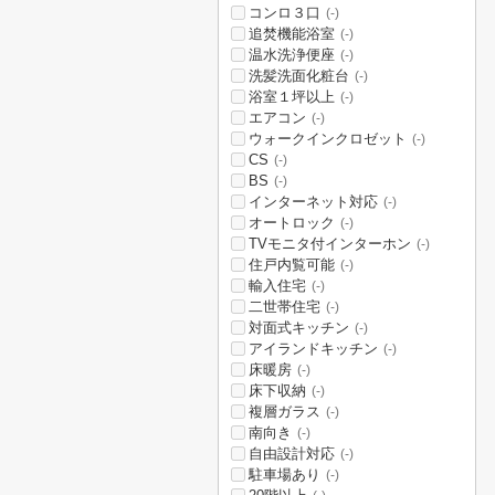
コンロ３口
(-)
追焚機能浴室
(-)
温水洗浄便座
(-)
洗髪洗面化粧台
(-)
浴室１坪以上
(-)
エアコン
(-)
ウォークインクロゼット
(-)
CS
(-)
BS
(-)
インターネット対応
(-)
オートロック
(-)
TVモニタ付インターホン
(-)
住戸内覧可能
(-)
輸入住宅
(-)
二世帯住宅
(-)
対面式キッチン
(-)
アイランドキッチン
(-)
床暖房
(-)
床下収納
(-)
複層ガラス
(-)
南向き
(-)
自由設計対応
(-)
駐車場あり
(-)