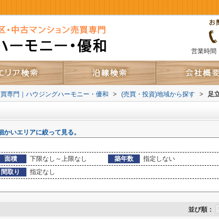
営業時間：
売買専門｜ハウジングハーモニー・優和
>
(売買・投資)地域から探す
>
足
細かいエリアに絞って見る。
面積
下限なし～上限なし
築年数
指定しない
間取り
指定なし
並び順：