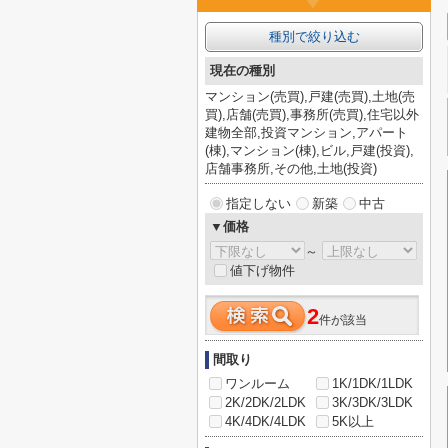
種別で絞り込む
現在の種別
マンション(売買),戸建(売買),土地(売
買),店舗(売買),事務所(売買),住宅以外
建物全部,投資マンション,アパート
(棟),マンション(棟),ビル,戸建(投資),
店舗事務所,その他,土地(投資)
指定しない
新築
中古
▼価格
～
値下げ物件
2
件が該当
間取り
ワンルーム
1K/1DK/1LDK
2K/2DK/2LDK
3K/3DK/3LDK
4K/4DK/4LDK
5K以上