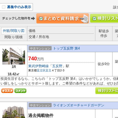
募集中のみ表示
該
外観
/
間取り図
価格
駅徒歩
停歩
交通 / 所在地
間取り/面積
トップ五反野 第4
中古マンション
740
万円
築
徒歩9分
東武伊勢崎線
「
五反野
」駅
1R
東京都
足立区
足立
４丁目2-3
18.42㎡
投資生活するなら、こちらの「トップ五反野 第4」はいかがでしょうか。信
い探しをしっかりとサポート致します。ご希望の条件などがあれば、ぜひお聞.
ライオンズオーチャードガーデン
中古マンション
過去掲載物件