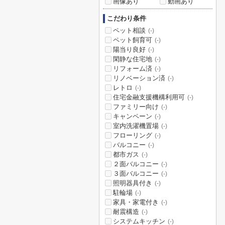
画像あり
動画あり
こだわり条件
ペット相談
(-)
ペット飼育可
(-)
陽当り良好
(-)
閑静な住宅地
(-)
リフォーム済
(-)
リノベーション済
(-)
レトロ
(-)
住宅金融支援機構利用可
(-)
ファミリー向け
(-)
キャンペーン
(-)
室内洗濯機置場
(-)
フローリング
(-)
バルコニー
(-)
都市ガス
(-)
２面バルコニー
(-)
３面バルコニー
(-)
照明器具付き
(-)
駐輪場
(-)
家具・家電付き
(-)
耐震構造
(-)
システムキッチン
(-)