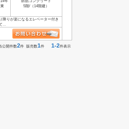
14年
鉄筋コンクリート
東
5階/（14階建）
り降りが楽になるエレベーター付き
..
2
1
1-2
当公開件数
件 販売数
件
件表示