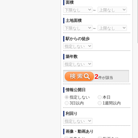
面積
～
土地面積
～
駅からの徒歩
築年数
2
件が該当
情報公開日
指定しない
本日
3日以内
1週間以内
利回り
画像・動画あり