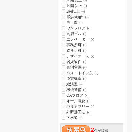
20階以上
(-)
10階以上
(-)
2階以上
(-)
1階の物件
(-)
最上階
(-)
ワンフロア
(-)
高層ビル
(-)
エレベーター
(-)
事務所可
(-)
飲食店可
(-)
デザイナーズ
(-)
居抜物件
(-)
個別空調
(-)
バス・トイレ別
(-)
免震構造
(-)
給湯室
(-)
機械警備
(-)
OAフロア
(-)
オール電化
(-)
バリアフリー
(-)
外断熱工法
(-)
下水道
(-)
2
件が該当