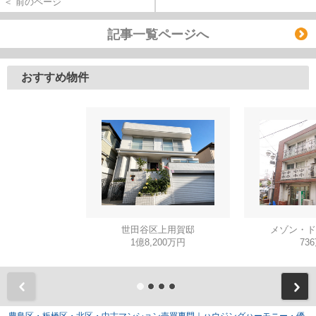
＜ 前のページ
記事一覧ページへ
おすすめ物件
世田谷区上用賀邸
メゾン・ド
1億8,200万円
73
豊島区・板橋区・北区・中古マンション売買専門｜ハウジングハーモニー・優