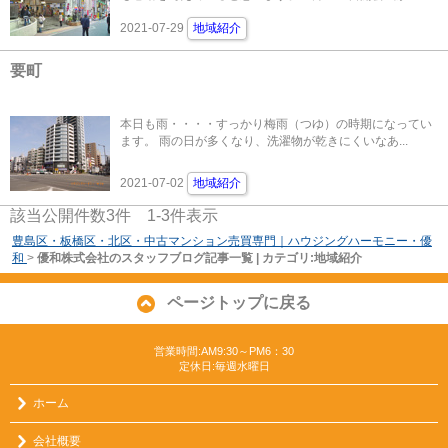
2021-07-29
地域紹介
要町
本日も雨・・・・すっかり梅雨（つゆ）の時期になってい
ます。 雨の日が多くなり、洗濯物が乾きにくいなあ...
2021-07-02
地域紹介
該当公開件数
3
件
1-3
件表示
豊島区・板橋区・北区・中古マンション売買専門｜ハウジングハーモニー・優
和
>
優和株式会社のスタッフブログ記事一覧 | カテゴリ:地域紹介
ページトップに戻る
営業時間:AM9:30～PM6：30
定休日:毎週水曜日
ホーム
会社概要