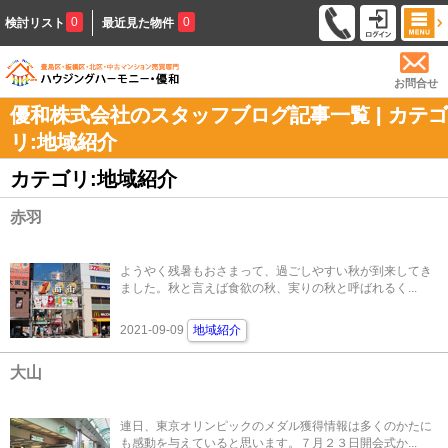
0
0
検討リスト
最近見た物件
お問合せ
優和株式会社のスタッフブログ記事一覧 | カテゴ
リ:地域紹介
カテゴリ:地域紹介
赤羽
ようやく残暑もおさまって、過ごしやすい秋が到来してき
ました。秋と言えば食欲の秋、実りの秋と呼ばれるく...
2021-09-09
地域紹介
大山
連日、東京オリンピックのメダル獲得情報は多くのかたに
も感動を与えていると思います。７月２３日開会式か...