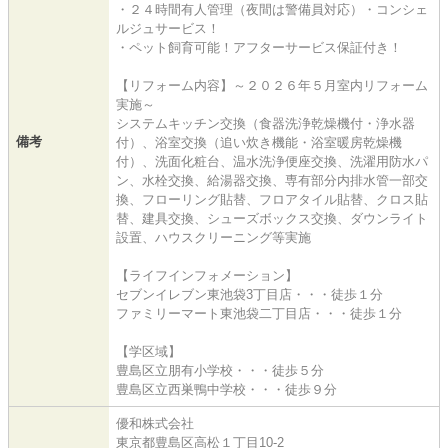
・２４時間有人管理（夜間は警備員対応）・コンシェ
ルジュサービス！
・ペット飼育可能！アフターサービス保証付き！
【リフォーム内容】～２０２６年５月室内リフォーム
実施～
システムキッチン交換（食器洗浄乾燥機付・浄⽔器
備考
付）、浴室交換（追い炊き機能・浴室暖房乾燥機
付）、洗⾯化粧台、温水洗浄便座交換、洗濯⽤防⽔パ
ン、⽔栓交換、給湯器交換、専有部分内排⽔管⼀部交
換、フローリング貼替、フロアタイル貼替、クロス貼
替、建具交換、シューズボックス交換、ダウンライト
設置、ハウスクリーニング等実施
【ライフインフォメーション】
セブンイレブン東池袋3丁目店・・・徒歩１分
ファミリーマート東池袋二丁目店・・・徒歩１分
【学区域】
豊島区立朋有小学校・・・徒歩５分
豊島区立西巣鴨中学校・・・徒歩９分
優和株式会社
東京都豊島区高松１丁目10-2