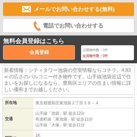
メールでお問い合わせする(無料)
電話でお問い合わせする
無料会員登録はこちら
公開物件数：
0
件
会員登録
会員物件数：
0
件
新着情報：シティタワー池袋の空室情報ならコチラ。4.93
㎡の広さのバルコニー付き物件です。山手線池袋近辺で住
まいをお探しになるなら、豊島区エリアの住まい情報に詳
しい優和までお越しください。
所在地
東京都
豊島区
東池袋
２丁目３８－４
山手線
「
池袋
」駅 徒歩12分
交通
有楽町線
「
東池袋
」駅 徒歩11分
山手線
「
大塚
」駅 徒歩11分
1K