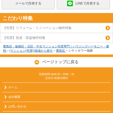
メールで共有する
LINEで共有する
こだわり特集
【売買】リフォーム・リノべーション物件特集
【売買】投資・収益物件特集
豊島区・板橋区・北区・中古マンション売買専門｜ハウジングハーモニー・優
和
>
(マンション(売買))地域から探す
>
豊島区
>
シティタワー池袋
ページトップに戻る
営業時間:AM9:30～PM6：30
定休日:毎週水曜日
ホーム
会社概要
お問い合わせ