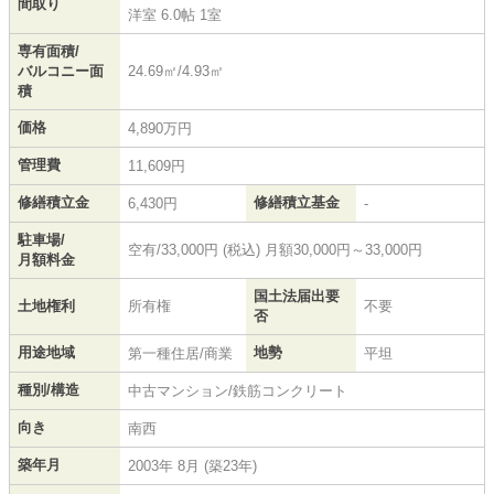
間取り
洋室 6.0帖 1室
専有面積/
バルコニー面
24.69㎡/4.93㎡
積
価格
4,890万円
管理費
11,609円
修繕積立金
修繕積立基金
6,430円
-
駐車場/
空有/33,000円 (税込) 月額30,000円～33,000円
月額料金
国土法届出要
土地権利
所有権
不要
否
用途地域
地勢
第一種住居/商業
平坦
種別/構造
中古マンション/鉄筋コンクリート
向き
南西
築年月
2003年 8月 (築23年)