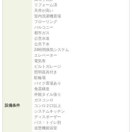
リフォーム済
天井が高い
室内洗濯機置場
フローリング
バルコニー
都市ガス
公営水道
公共下水
24時間換気システム
エレベーター
電気有
ビルトガレージ
照明器具付き
駐輪場
バイク置場あり
免震構造
外観タイル張り
ガスコンロ
設備条件
コンロ２口以上
システムキッチン
ディスポーザー
バス・トイレ別
追焚機能浴室