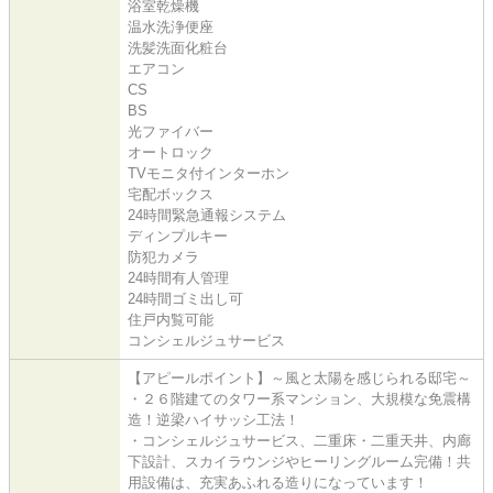
浴室乾燥機
温水洗浄便座
洗髪洗面化粧台
エアコン
CS
BS
光ファイバー
オートロック
TVモニタ付インターホン
宅配ボックス
24時間緊急通報システム
ディンプルキー
防犯カメラ
24時間有人管理
24時間ゴミ出し可
住戸内覧可能
コンシェルジュサービス
【アピールポイント】～風と太陽を感じられる邸宅～
・２６階建てのタワー系マンション、大規模な免震構
造！逆梁ハイサッシ工法！
・コンシェルジュサービス、二重床・二重天井、内廊
下設計、スカイラウンジやヒーリングルーム完備！共
用設備は、充実あふれる造りになっています！