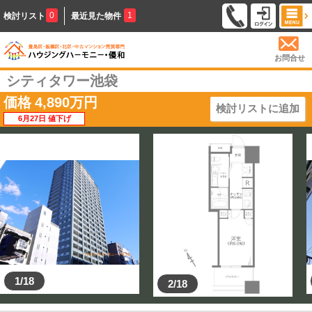
0
1
検討リスト
最近見た物件
お問合せ
シティタワー池袋
価格
4,890
万円
検討リストに追加
6月27日 値下げ
1/18
2/18