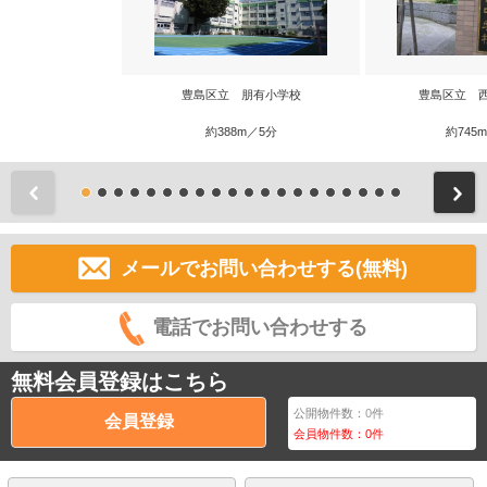
豊島区立 朋有小学校
豊島区立 
約388m／5分
約745
前
メールでお問い合わせする(無料)
電話でお問い合わせする
無料会員登録はこちら
公開物件数：
0
件
会員登録
会員物件数：
0
件