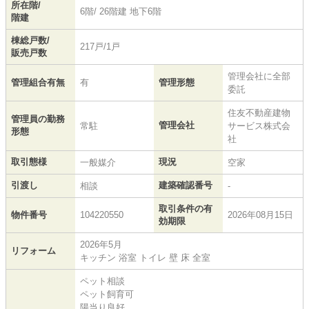
所在階/
6階/ 26階建 地下6階
階建
棟総戸数/
217戸/1戸
販売戸数
管理会社に全部
管理組合有無
有
管理形態
委託
住友不動産建物
管理員の勤務
管理会社
常駐
サービス株式会
形態
社
取引態様
現況
一般媒介
空家
引渡し
建築確認番号
相談
-
取引条件の有
物件番号
104220550
2026年08月15日
効期限
2026年5月
リフォーム
キッチン 浴室 トイレ 壁 床 全室
ペット相談
ペット飼育可
陽当り良好