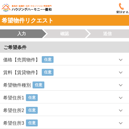
電話する
希望物件リクエスト
入力
確認
送信
ご希望条件
価格【売買物件】
任意
賃料【賃貸物件】
任意
希望物件種別
任意
希望住所1
任意
希望住所2
任意
希望住所3
任意