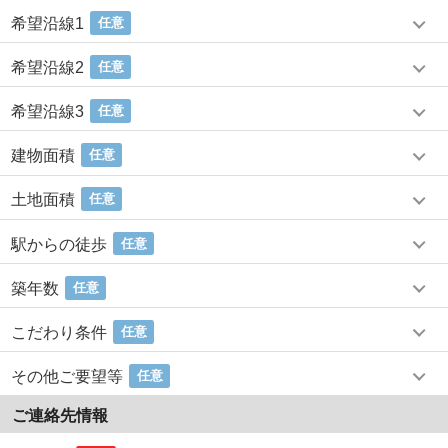
希望沿線1
任意
希望沿線2
任意
希望沿線3
任意
建物面積
任意
土地面積
任意
駅からの徒歩
任意
築年数
任意
こだわり条件
任意
その他ご要望等
任意
ご連絡先情報