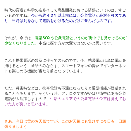
時代の変遷と科学の進歩そして商品開発における情熱というのは、すご
いものですね。
今から約４０年以上前には、公衆電話が絶対不可欠であ
り、当時は列をなして電話をかけるためだけに並んだものです。
それが、今では、
電話BOXや公衆電話というのが街中でも見かけるのが
少なくなりました。
本当に探す方が大変ではないかと思います。
これも携帯電話の普及に伴ってのものです。今、携帯電話は単に電話を
掛けるという、通話のみならず、スマートフォンの普及でインターネッ
トも楽しめる機能が当たり前となっています。
ただ、災害時などは、携帯電話も不通になったりと通話機能が遮断され
ることもあります。そういう時、アナログですがやはり街中にある公衆
電話が大活躍しますので、
生活のエリアでの公衆電話の位置は覚えてお
いた方が良いと思います。
さあ、今日は雪のお天気ですが、このお天気にも負けずに今日も一日頑
張りましょう！