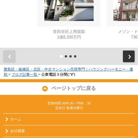
世田谷区上用賀邸
メゾン・ド
1億8,200万円
73
豊島区・板橋区・北区・中古マンション売買専門｜ハウジングハーモニー・優
和
>
ブログ記事一覧
>
公衆電話３分間(;'∀')
ページトップに戻る
営業時間:AM9:30～PM6：30
定休日:毎週水曜日
ホーム
会社概要