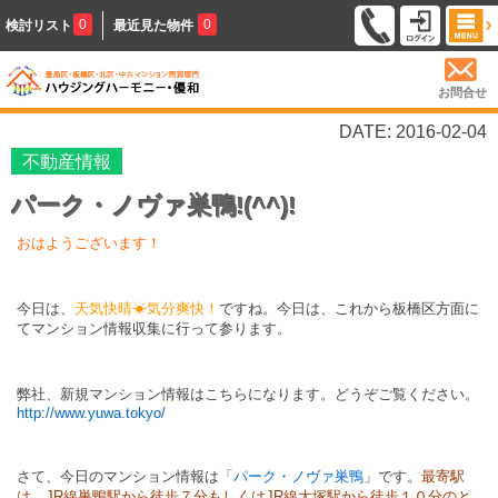
0
0
検討リスト
最近見た物件
お問合せ
DATE: 2016-02-04
不動産情報
パーク・ノヴァ巣鴨!(^^)!
おはようございます！
今日は、
天気快晴☀気分爽快！
ですね。今日は、これから板橋区方面に
てマンション情報収集に行って参ります。
弊社、新規マンション情報はこちらになります。どうぞご覧ください。
http://www.yuwa.tokyo/
さて、今日のマンション情報は「
パーク・ノヴァ巣鴨
」です。
最寄駅
は、JR線巣鴨駅から徒歩７分もしくはJR線大塚駅から徒歩１０分のと