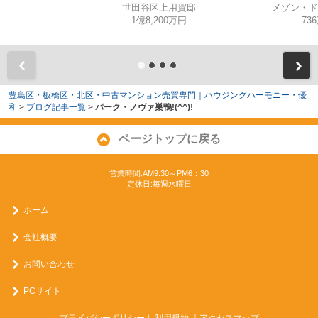
世田谷区上用賀邸
メゾン・ド
1億8,200万円
73
豊島区・板橋区・北区・中古マンション売買専門｜ハウジングハーモニー・優
和
>
ブログ記事一覧
>
パーク・ノヴァ巣鴨!(^^)!
ページトップに戻る
営業時間:AM9:30～PM6：30
定休日:毎週水曜日
ホーム
会社概要
お問い合わせ
PCサイト
プライバシーポリシー
利用規約
｜アクセスマップ
｜