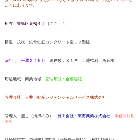
ころにあります。
所在：豊島区巣鴨４丁目２２－４
構造・規模：鉄骨鉄筋コンクリート造１２階建
築年月：平成２年９月
総戸数：８１戸 土地権利：所有権
用途地域：商業地域
管理形態：全部委託
管理会社：三井不動産レジデンシャルサービス株式会社
管理人：無し（清掃のみ）
施工会社：東海興業株式会社
事務所利用
不可
駐輪場空有：登録料1,200円（登録時一括払）（H27.11現在）