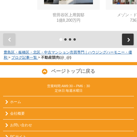
世田谷区上用賀邸
メゾン・ド
1億8,200万円
73
豊島区・板橋区・北区・中古マンション売買専門｜ハウジングハーモニー・優
和
>
ブログ記事一覧
>
不動産競売(@_@)
ページトップに戻る
営業時間:AM9:30～PM6：30
定休日:毎週水曜日
ホーム
会社概要
お問い合わせ
PCサイト