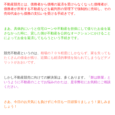
不動産競売とは、債務者から債権の返済を受けらなくなった債権者が、
債務者が所有する不動産などを裁判所の管理下で強制的に売却し、その
売却代金から債務の支払いを受ける手続きです。
まあ、具体的にいうと住宅ローンや不動産を担保にして借りたお金を返
さなかった時に、貸した側が不動産を公的なオークションにかけること
によってお金を返済してもらうという手続きです
。
競売不動産というのは、
相場の７０％程度にしかならず、家を失っても
たくさんの借金が残り、近隣にも経済的事情を知られてしまうなどデメ
リットがおおいです。
しかし不動産競売に向けての解決策は、多くあります。「
餅は餅屋」と
いうように不動産のことでお悩みのかたは、是非弊社にお気軽にご相談
ください。
さあ、
今日のお天気にも負けずに今日も一日頑張りましょう！楽しみま
しょう！