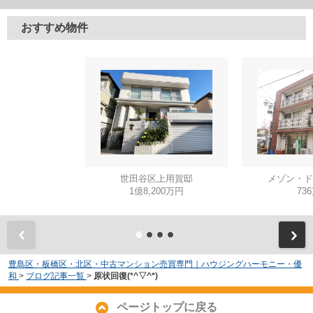
おすすめ物件
世田谷区上用賀邸
メゾン・ド
1億8,200万円
73
豊島区・板橋区・北区・中古マンション売買専門｜ハウジングハーモニー・優
和
>
ブログ記事一覧
>
原状回復(*^▽^*)
ページトップに戻る