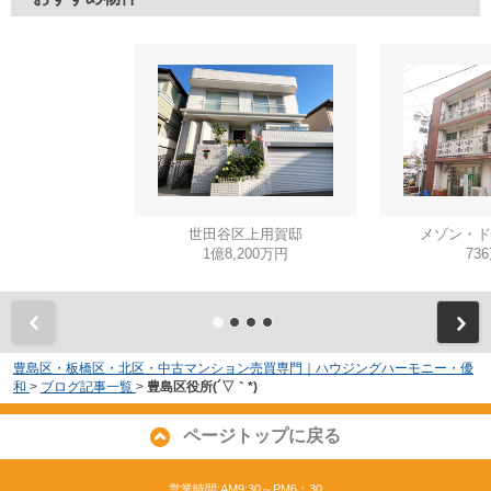
世田谷区上用賀邸
メゾン・ド
1億8,200万円
73
豊島区・板橋区・北区・中古マンション売買専門｜ハウジングハーモニー・優
和
>
ブログ記事一覧
>
豊島区役所(´▽｀*)
ページトップに戻る
営業時間:AM9:30～PM6：30