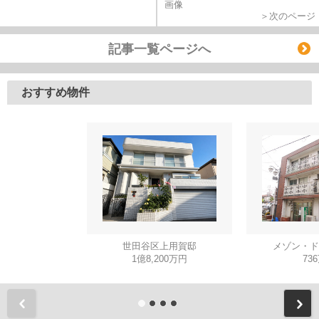
＞次のページ
記事一覧ページへ
おすすめ物件
世田谷区上用賀邸
メゾン・ド
1億8,200万円
73