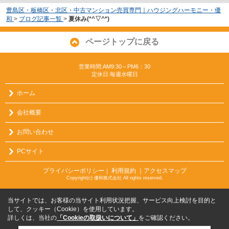
豊島区・板橋区・北区・中古マンション売買専門｜ハウジングハーモニー・優
和
>
ブログ記事一覧
>
夏休み(*^▽^*)
ページトップに戻る
営業時間:AM9:30～PM6：30
定休日:毎週水曜日
ホーム
会社概要
お問い合わせ
PCサイト
プライバシーポリシー
利用規約
｜アクセスマップ
｜
Copyright(c) 優和株式会社 All rights reserved.
当サイトでは、お客様の当サイト利用状況把握、サービス向上検討を目的と
して、クッキー（Cookie）を使用しています。
詳しくは、当社の
「Cookieの取扱いについて」
をご確認ください。