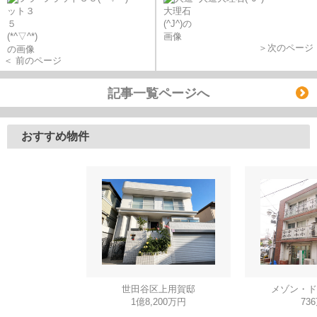
＞次のページ
＜ 前のページ
記事一覧ページへ
おすすめ物件
世田谷区上用賀邸
メゾン・ド
1億8,200万円
73