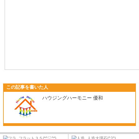
この記事を書いた人
ハウジングハーモニー 優和
フラット３５(*^▽^*)
人造大理石(^J^)