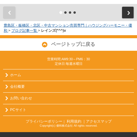
豊島区・板橋区・北区・中古マンション売買専門｜ハウジングハーモニー・優
和
>
ブログ記事一覧
>
レインズ(*^^)v
ページトップに戻る
営業時間:AM9:30～PM6：30
定休日:毎週水曜日
ホーム
会社概要
お問い合わせ
PCサイト
プライバシーポリシー
利用規約
｜アクセスマップ
｜
Copyright(c) 優和株式会社 All rights reserved.