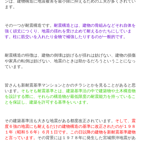
ンは、建物構造に地震被害を最小限に抑えるための工夫が多くされてい
ます。
その一つが耐震構造です。
耐震構造とは、建物の骨組みなどそれ自体を
強く頑丈につくり、地震の揺れを受け止めて耐えるかたちにしていま
す。柱に筋交いを入れたり金物で補強したりするのが一般的です。
耐震構造の特徴は、建物の倒壊は妨げるが揺れは妨げない、建物の損傷
や家具の転倒は妨げない、地震のときは助かるだろうということになっ
ています。
皆さんも新耐震基準マンションとかのチラシとかを見ることがあると思
います。
そもそも耐震基準とは、建築基準法の中で建築物や土木構造物
を設計する際に、それらの構造物が最低限度の耐震能力を持っているこ
とを保証し、建築を許可する基準をいいます。
その建築基準法も大きな地震がある都度改正されています。
そして、震
度６強の地震にも耐えるだけの建物構造の基準に改正されたのが１９８
１年（昭和５６年）６月１日です。この日以降の建物を新耐震基準建物
と言っています。
その背景には１９７８年に発生した宮城県沖地震があ