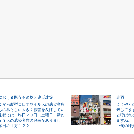
における既存不適格と違反建築
赤羽
てから新型コロナウイルスの感染者数
ようやく
ちの暮らしに大きく影響を及ぼしてい
来してき
京都では、昨日２９日（土曜日）新た
と呼ばれ
３３人の感染者数の発表がありまし
ますね。
日の１万１２２...
い旬の味覚