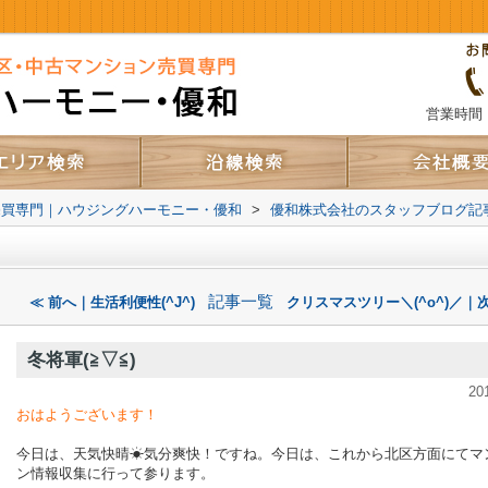
営業時間：
売買専門｜ハウジングハーモニー・優和
>
優和株式会社のスタッフブログ記
記事一覧
≪ 前へ｜生活利便性(^J^)
クリスマスツリー＼(^o^)／｜
冬将軍(≧▽≦)
20
おはようございます！
今日は、天気快晴☀気分爽快！ですね。今日は、これから北区方面にてマ
ン情報収集に行って参ります。