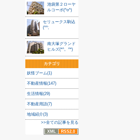
池袋第２ローヤ
ルコーポ(^o^)
セリュークス駒込
(^^;
南大塚グランド
ヒルズ(*^。^*)
カテゴリ
妖怪ブーム(1)
不動産情報(147)
生活情報(29)
不動産用語(7)
地域紹介(3)
>>全ての記事を見る
XML
RSS2.0