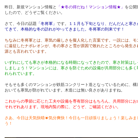
昨日、新規マンション情報と
「★冬の得だね！マンション情報★」
を公開
したので、どうぞご覧ください。
さて、今日の話題
「冬将軍」
です。
１１月も下旬となり、だんだんと寒さ
てきて、本格的な冬の訪れがやってきました。冬将軍の到来です！
ちなみに冬将軍とは、寒気の厳しさを擬人化した言葉です。一説には、モ
に遠征したナポレオンが、冬の寒さと雪が原因で敗れたところから発生さ
源とも言われています。
いずれにしても寒さが本格的になる時期になってきたので、寒さ対策はし
しましょう！マンションには、寒さを防ぐための設備が共用部分にも多く
れられています。
そもそも多くのマンションが鉄筋コンクリート造となっているために、構
おいても寒気が防がれています。木造には無い良さがありますね。
これからの季節に応じた工夫や設備を専有部分はもちろん、共用部分にお
それぞれあります。現地内覧の際に、どうぞ、ご確認ください。
さあ、今日は天気快晴☀気分爽快！今日も一日頑張りましょう！楽しみま
う！