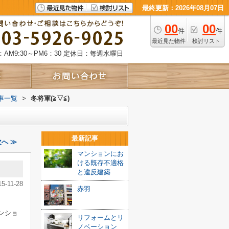
最終更新：2026年08月07日
00
00
件
件
最近見た物件
検討リスト
AM9:30～PM6：30
定休日：毎週水曜日
事一覧
>
冬将軍(≧▽≦)
最新記事
次へ ≫
マンションにお
ける既存不適格
と違反建築
15-11-28
赤羽
ンショ
リフォームとリ
ノベーション