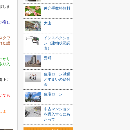
致しま
仲介手数料無料
が増し
大山
スクワ
インスペクショ
れた語
ン（建物状況調
査）
要町
っかり
取り入
住宅ローン減税
とすまいの給付
造上に
金
住宅ローン
いても
中古マンション
しょ
を購入するにあ
たって