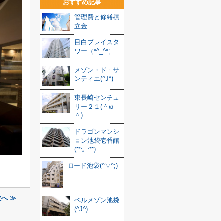
おすすめ記事
管理費と修繕積
立金
目白プレイスタ
ワー（*^_^*）
メゾン・ド・サ
ンティエ(^J^)
東長崎センチュ
リー２１(＾ω
＾)
ドラゴンマンシ
ョン池袋壱番館
(*^。^*)
ロード池袋(^▽^;)
次へ ≫
ベルメゾン池袋
(^J^)