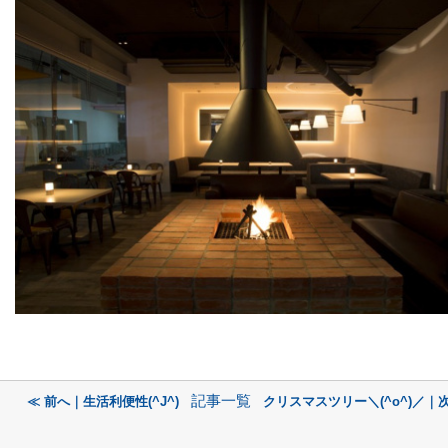
記事一覧
≪ 前へ｜生活利便性(^J^)
クリスマスツリー＼(^o^)／｜