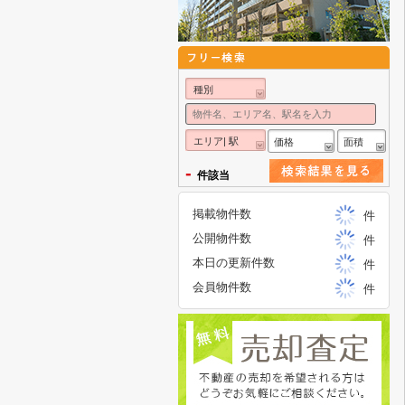
種別
エリア| 駅
価格
面積
-
件該当
掲載物件数
件
公開物件数
件
本日の更新件数
件
会員物件数
件