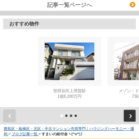
記事一覧ページへ
おすすめ物件
世田谷区上用賀邸
メゾン・ド
1億8,200万円
73
豊島区・板橋区・北区・中古マンション売買専門｜ハウジングハーモニー・優
和
>
ブログ記事一覧
>
すまいの給付金ヽ(^o^)丿