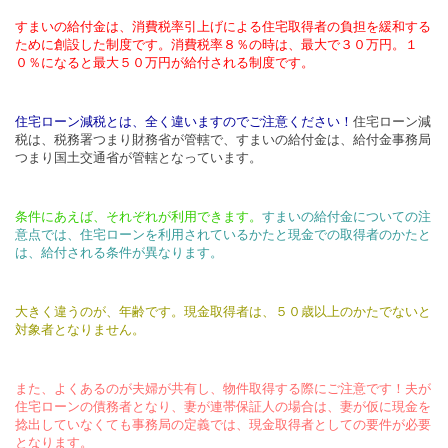
すまいの給付金は、消費税率引上げによる住宅取得者の負担を緩和する
ために創設した制度です。消費税率８％の時は、最大で３０万円。１
０％になると最大５０万円が給付される制度です。
住宅ローン減税とは、全く違いますのでご注意ください！
住宅ローン減
税は、税務署つまり財務省が管轄で、すまいの給付金は、給付金事務局
つまり国土交通省が管轄となっています。
条件にあえば、それぞれが利用できます。
すまいの給付金についての注
意点では、住宅ローンを利用されているかたと現金での取得者のかたと
は、給付される条件が異なります。
大きく違うのが、年齢です。現金取得者は、５０歳以上のかたでないと
対象者となりません。
また、よくあるのが夫婦が共有し、物件取得する際にご注意です！夫が
住宅ローンの債務者となり、妻が連帯保証人の場合は、妻が仮に現金を
捻出していなくても事務局の定義では、現金取得者としての要件が必要
となります。