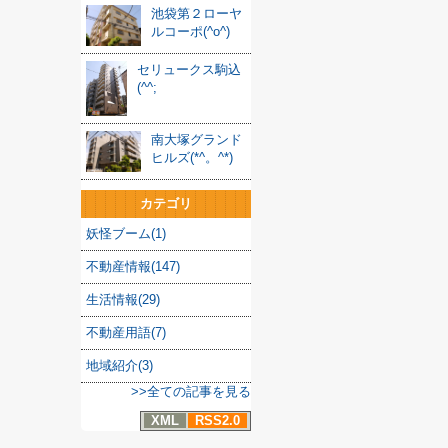
池袋第２ローヤ
ルコーポ(^o^)
セリュークス駒込
(^^;
南大塚グランド
ヒルズ(*^。^*)
カテゴリ
妖怪ブーム(1)
不動産情報(147)
生活情報(29)
不動産用語(7)
地域紹介(3)
>>全ての記事を見る
XML
RSS2.0