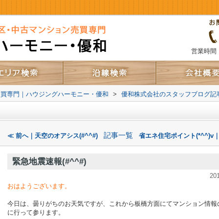
営業時間：
売買専門｜ハウジングハーモニー・優和
>
優和株式会社のスタッフブログ記
記事一覧
≪ 前へ｜天空のオアシス(#^^#)
省エネ住宅ポイント(*^^)v
緊急地震速報(#^^#)
20
おはようございます。
今日は、曇りがちのお天気ですが、これから板橋方面にてマンション情報
に行って参ります。