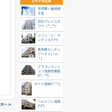
おすすめ記事
管理費と修繕積
立金
目白プレイスタ
ワー（*^_^*）
メゾン・ド・サ
ンティエ(^J^)
東長崎センチュ
リー２１(＾ω
＾)
ドラゴンマンシ
ョン池袋壱番館
(*^。^*)
ロード池袋(^▽^;)
ベルメゾン池袋
｜次へ ≫
(^J^)