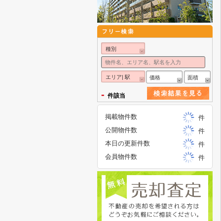
種別
エリア| 駅
価格
面積
-
件該当
掲載物件数
件
公開物件数
件
本日の更新件数
件
会員物件数
件