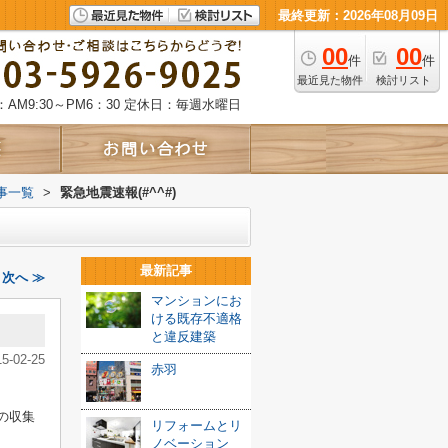
最終更新：2026年08月09日
00
00
件
件
最近見た物件
検討リスト
AM9:30～PM6：30
定休日：毎週水曜日
事一覧
>
緊急地震速報(#^^#)
最新記事
｜次へ ≫
マンションにお
ける既存不適格
と違反建築
15-02-25
赤羽
の収集
リフォームとリ
ノベーション