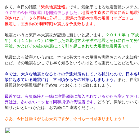
さて、今日の話題
「緊急地震速報」
です。気象庁による地震警報システム
０７年の今日試験運用を開始致しました。
地震発生直後に震源に近い地震
測されたデータを即時に分析し，震源の位置や地震の規模（マグニチュー
推定し，主要動の到着時刻や震度を予測致します。
地震というと東日本大震災が記憶に新しいと思います。
２０１１年（ 平
年）３月１１日（金）に発生した東北地方太平洋沖地震とそれに伴って発
津波、およびその後の余震により引き起こされた大規模地震災害です。
地震による被害というのは、本当に甚大でその規模も実際おこると未知数
ただ、その地震を少しでも早く知るというのはとても重要なことだと思い
今では、大きな地震となるとその予測対策もしている状態なので、日本各
繁に起きている地震には、常日頃からその対策もしましょう。
また、自宅
避難経路や避難場所も予め知っておくように致しましょう。
最近では、火災保険と一緒に地震保険に加入されているかたも増えており
弊社は、あいおいニッセイ同和損保の代理店です。
どうぞ、保険について
知りたいというかたは、お気軽にご連絡ください。
さあ、今日は曇りがちお天気ですが、今日も一日頑張りましょう！