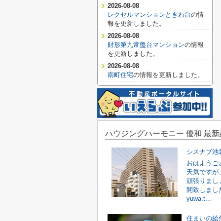
2026-08-08
レクセルマンションときわ台
の情
報を更新しました。
2026-08-08
財形第九常盤台マンション
の情報
を更新しました。
2026-08-08
南町住宅
の情報を更新しました。
ハウジングハーモニー 優和 最新
シスナブ池袋本
おはようご
天気ですが
頑張りまし
開致しました
yuwa.t...
住まいの給付