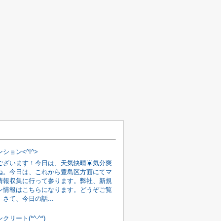
ション<^!^>
ございます！今日は、天気快晴☀気分爽
ね。今日は、これから豊島区方面にてマ
情報収集に行って参ります。弊社、新規
ン情報はこちらになります。どうぞご覧
さて、今日の話...
リート(*^-^*)