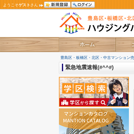
ようこそ
ゲスト
さん
豊島区・板橋区・北区・中古マンション
緊急地震速報(#^^#)