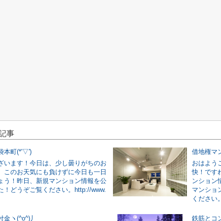
記事
町(*'▽')
借地権マン
ざいます！今日は、少し曇りがちのお
おはよう
、このお天気にも負けずに今日も一日
快！です
ょう！昨日、新規マンション情報を公
ンション
！どうぞご覧ください。http://www.
マンショ
ください。
金ヽ(^o^)丿
鉄筋とコンク