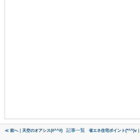
記事一覧
≪ 前へ｜天空のオアシス(#^^#)
省エネ住宅ポイント(*^^)v