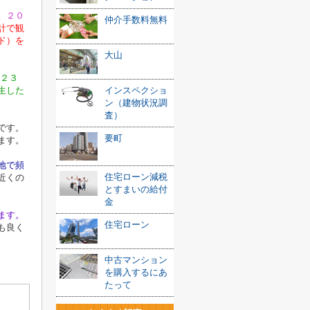
。
２０
仲介手数料無料
計で観
ド）を
大山
成２３
生した
インスペクショ
ン（建物状況調
査）
です。
要町
ます。
地で頻
住宅ローン減税
近くの
とすまいの給付
金
ます。
住宅ローン
も良く
中古マンション
を購入するにあ
たって