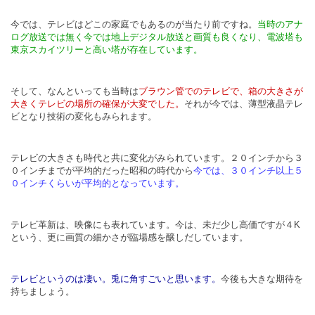
今では、テレビはどこの家庭でもあるのが当たり前ですね。
当時のアナ
ログ放送では無く今では地上デジタル放送と画質も良くなり、電波塔も
東京スカイツリーと高い塔が存在しています。
そして、なんといっても当時は
ブラウン管でのテレビで、箱の大きさが
大きくテレビの場所の確保が大変でした。
それが今では、薄型液晶テレ
ビとなり技術の変化もみられます。
テレビの大きさも時代と共に変化がみられています。２０インチから３
０インチまでが平均的だった昭和の時代から
今では、３０インチ以上５
０インチくらいが平均的となっています。
テレビ革新は、映像にも表れています。今は、未だ少し高価ですが４K
という、更に画質の細かさが臨場感を醸しだしています。
テレビというのは凄い。兎に角すごいと思います。
今後も大きな期待を
持ちましょう。