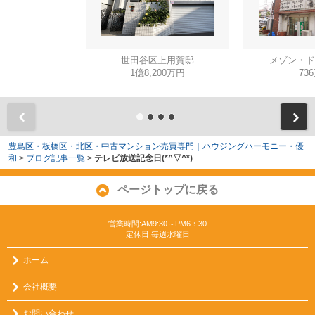
世田谷区上用賀邸
メゾン・ド
1億8,200万円
73
豊島区・板橋区・北区・中古マンション売買専門｜ハウジングハーモニー・優
和
>
ブログ記事一覧
>
テレビ放送記念日(*^▽^*)
ページトップに戻る
営業時間:AM9:30～PM6：30
定休日:毎週水曜日
ホーム
会社概要
お問い合わせ