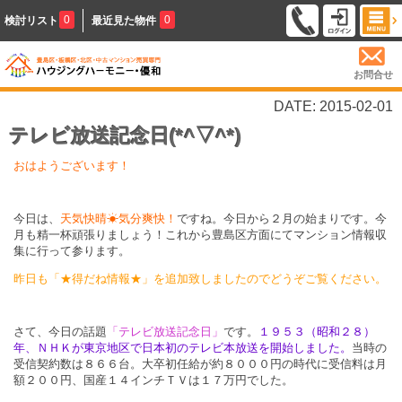
0
0
検討リスト
最近見た物件
お問合せ
DATE: 2015-02-01
テレビ放送記念日(*^▽^*)
おはようございます！
今日は、
天気快晴☀気分爽快！
ですね。今日から２月の始まりです。今
月も精一杯頑張りましょう！これから豊島区方面にてマンション情報収
集に行って参ります。
昨日も「★得だね情報★」を追加致しましたのでどうぞご覧ください。
さて、今日の話題
「テレビ放送記念日」
です。
１９５３（昭和２８）
年、ＮＨＫが東京地区で日本初のテレビ本放送を開始しました。
当時の
受信契約数は８６６台。大卒初任給が約８０００円の時代に受信料は月
額２００円、国産１４インチＴＶは１７万円でした。