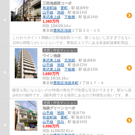
三田池袋西コーポ
有楽町線
「
要町
」駅 徒歩9分
山手線
「
池袋
」駅 徒歩14分
東武東上線
「
下板橋
」駅 徒歩14分
1,380万円
間取:
1DK/29.14㎡
東京都
豊島区
池袋
２丁目３０－１５
こだわりポイント満載の三田池袋西コーポ。狭くもないし広すぎでもない
1DKの間取りがいいくらいです。豊島区エリアにある有楽町線要町周辺で
の賃貸マンションをお探しなら、優和にお問...
売買｜中古マンション
ウイン池袋
東武東上線
「
北池袋
」駅 徒歩8分
山手線
「
池袋
」駅 徒歩12分
東武東上線
「
下板橋
」駅 徒歩13分
1,680万円
間取:
1R/16.16㎡
東京都
豊島区
池袋本町
１丁目１７－４
騒音も気にならないのが特徴の角住戸で快適な生活ができます。駅から徒
歩8分の物件です。2駅利用できる場所にあるので利便性が高いです。東武
東上線北池袋近郊で住まい探しをするなら...
売買｜中古マンション
池袋グリーンコーポ
山手線
「
池袋
」駅 徒歩7分
有楽町線
「
要町
」駅 徒歩12分
山手線
「
目白
」駅 徒歩14分
3,498万円
間取:
1LDK/32.61㎡