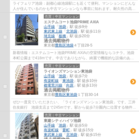
ライフェリア池袋：副都心線池袋駅にも近くて便利。マンションにどんな
人が住んでいるのかも中古マンションなら事前に知れます。耐久性の高い
外観タイル張りの物件です。駅まで徒歩12...
売買｜中古マンション
エステムコート池袋PRIME AXIA
山手線
「
池袋
」駅 徒歩9分
東武東上線
「
北池袋
」駅 徒歩11分
埼京線
「
板橋
」駅 徒歩20分
過去掲載物件
東京都
豊島区
池袋
４丁目28-5
新着情報：エステムコート池袋PRIME AXIAの空室情報ならコチラ。池袋
本町公園まで418mです。中古でありながら、綺麗で機能的な設備のある
マンションです。10階建ての物件で周辺環境も...
売買｜中古マンション
ライオンズマンション東池袋
山手線
「
池袋
」駅 徒歩7分
有楽町線
「
東池袋
」駅 徒歩10分
都電荒川線
「
向原
」駅 徒歩13分
過去掲載物件
東京都
豊島区
東池袋
１丁目30-14
ぜひ一度見ていただきたい、「ライオンズマンション東池袋」です。三井
住友銀行 池袋支店まで245mです。駅から徒歩7分圏内に位置する物件で
す。12階建ての物件で周辺環境も良いです。...
売買｜中古マンション
東建シティハイツ池袋
山手線
「
池袋
」駅 徒歩5分
有楽町線
「
要町
」駅 徒歩15分
東武東上線
「
北池袋
」駅 徒歩15分