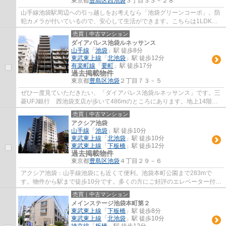
東京都
豊島区
西池袋
３丁目３３－２８
山手線池袋駅周辺への引っ越しをお考えなら「池袋グリーンコーポ」。防
犯カメラが付いているので、安心して生活ができます。こちらは1LDKの
物件です。専有面積32.61平米の物件です。
売買｜中古マンション
ダイアパレス池袋ルネッサンス
山手線
「
池袋
」駅 徒歩8分
東武東上線
「
北池袋
」駅 徒歩12分
有楽町線
「
要町
」駅 徒歩17分
過去掲載物件
東京都
豊島区
池袋
２丁目７３－５
ぜひ一度見ていただきたい、「ダイアパレス池袋ルネッサンス」です。三
菱UFJ銀行 西池袋支店が歩いて486mのところにあります。地上14階建
てなので、開放感もあります。マンションにど...
売買｜中古マンション
アクシア池袋
山手線
「
池袋
」駅 徒歩10分
東武東上線
「
北池袋
」駅 徒歩10分
東武東上線
「
下板橋
」駅 徒歩12分
過去掲載物件
東京都
豊島区
池袋
４丁目２９－６
アクシア池袋：山手線池袋にも近くて便利。池袋本町公園まで283mで
す。物件から駅まで徒歩10分です。多くの方にご好評のエレベーター付き
物件はこちらです。山手線池袋近辺は、交通ア...
売買｜中古マンション
メインステージ池袋本町第２
東武東上線
「
下板橋
」駅 徒歩8分
東武東上線
「
北池袋
」駅 徒歩10分
埼京線
「
板橋
」駅 徒歩12分