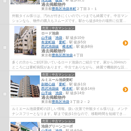
過去掲載物件
東京都
豊島区
池袋本町
２丁目３－１
外観タイル張りは、汚れが付きにくいのでいつまでも綺麗です。中古マン
ションなら、物件の購入もスムーズです。駅から徒歩8分の場所に位置す
る物件です。東武東上線下板橋近辺に立地す...
売買｜中古マンション
ロード池袋
山手線
「
池袋
」駅 徒歩10分
有楽町線
「
要町
」駅 徒歩5分
西武池袋線
「
椎名町
」駅 徒歩8分
過去掲載物件
東京都
豊島区
西池袋
４丁目
多くの方からご好評頂いているロード池袋のご紹介です。家から394mの
ところには要町病院があります。中古でありながら、綺麗で機能的な設備
のあるマンションです。機能性と見た目の両...
売買｜中古マンション
ルミエール池袋要町
副都心線
「
要町
」駅 徒歩1分
西武池袋線
「
椎名町
」駅 徒歩14分
山手線
「
池袋
」駅 徒歩14分
過去掲載物件
東京都
豊島区
池袋
３丁目２－２
ルミエール池袋要町の詳しい情報。扱い次第で外観タイル張りは、メンテ
ナンスフリーとなります。駅まで徒歩1分なので、移動時間を短縮できま
す。13階建てのイチオシの物件。不動産のこ...
売買｜中古マンション
池袋グリーンコーポ
山手線
「
池袋
」駅 徒歩5分