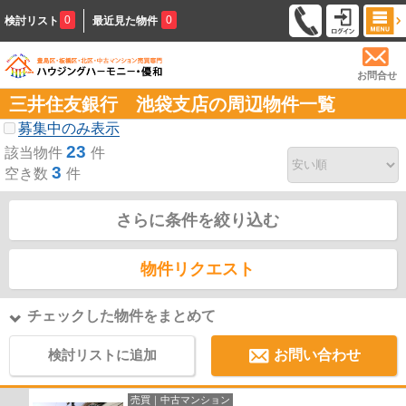
0
0
検討リスト
最近見た物件
お問合せ
三井住友銀行 池袋支店の周辺物件一覧
募集中のみ表示
23
該当物件
件
3
空き数
件
さらに条件を絞り込む
物件リクエスト
チェックした物件をまとめて
検討リストに追加
お問い合わせ
売買｜中古マンション