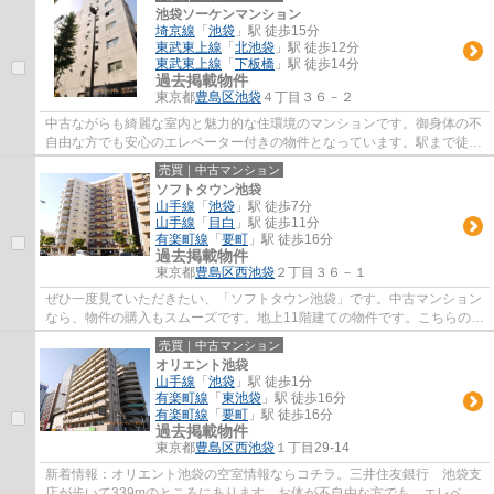
池袋ソーケンマンション
埼京線
「
池袋
」駅 徒歩15分
東武東上線
「
北池袋
」駅 徒歩12分
東武東上線
「
下板橋
」駅 徒歩14分
過去掲載物件
東京都
豊島区
池袋
４丁目３６－２
中古ながらも綺麗な室内と魅力的な住環境のマンションです。御身体の不
自由な方でも安心のエレベーター付きの物件となっています。駅まで徒歩
15分でアクセス可能です。快適な住環境が...
売買｜中古マンション
ソフトタウン池袋
山手線
「
池袋
」駅 徒歩7分
山手線
「
目白
」駅 徒歩11分
有楽町線
「
要町
」駅 徒歩16分
過去掲載物件
東京都
豊島区
西池袋
２丁目３６－１
ぜひ一度見ていただきたい、「ソフトタウン池袋」です。中古マンション
なら、物件の購入もスムーズです。地上11階建ての物件です。こちらのエ
レベーター付きの物件はいかがでしょうか...
売買｜中古マンション
オリエント池袋
山手線
「
池袋
」駅 徒歩1分
有楽町線
「
東池袋
」駅 徒歩16分
有楽町線
「
要町
」駅 徒歩16分
過去掲載物件
東京都
豊島区
西池袋
１丁目29-14
新着情報：オリエント池袋の空室情報ならコチラ。三井住友銀行 池袋支
店が歩いて339mのところにあります。お体が不自由な方でも、エレベー