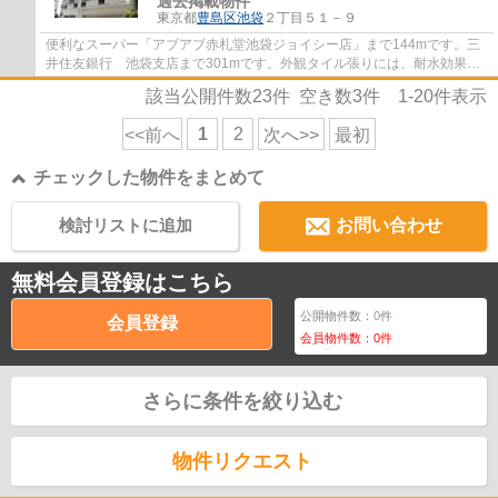
過去掲載物件
東京都
豊島区
池袋
２丁目５１－９
便利なスーパー「アブアブ赤札堂池袋ジョイシー店」まで144mです。三
井住友銀行 池袋支店まで301mです。外観タイル張りには、耐水効果が
あるので、とても魅力的です。忙しい方におす...
該当公開件数
23
件 空き数
3
件
1-20
件表示
1
2
<<前へ
次へ>>
最初
チェックした物件をまとめて
検討リストに追加
お問い合わせ
無料会員登録はこちら
公開物件数：
0
件
会員登録
会員物件数：
0
件
さらに条件を絞り込む
物件リクエスト