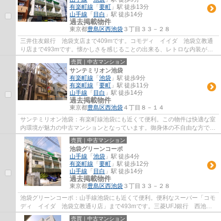
有楽町線
「
要町
」駅 徒歩13分
山手線
「
目白
」駅 徒歩14分
過去掲載物件
東京都
豊島区
西池袋
３丁目３３－２８
三井住友銀行 池袋支店まで409mです。コモディ イイダ 池袋立教通
り店まで493mです。懐かしさを感じることの出来る、レトロな内装が好
評の物件です。外観タイル張りは、いつまでも...
売買｜中古マンション
サンテミリオン池袋
有楽町線
「
池袋
」駅 徒歩9分
有楽町線
「
要町
」駅 徒歩11分
山手線
「
目白
」駅 徒歩14分
過去掲載物件
東京都
豊島区
西池袋
４丁目８－１４
サンテミリオン池袋：有楽町線池袋にも近くて便利。この物件は快適な室
内環境が魅力の中古マンションとなっています。御身体の不自由な方でも
安心のエレベーター付きの物件となってい...
売買｜中古マンション
池袋グリーンコーポ
山手線
「
池袋
」駅 徒歩4分
有楽町線
「
要町
」駅 徒歩12分
山手線
「
目白
」駅 徒歩14分
過去掲載物件
東京都
豊島区
西池袋
３丁目３３－２８
池袋グリーンコーポ：山手線池袋にも近くて便利。便利なスーパー「コモ
ディ イイダ 池袋立教通り店」まで493mです。三菱UFJ銀行 西池袋
支店が歩いて491mのところにあります。住んで...
売買｜中古マンション