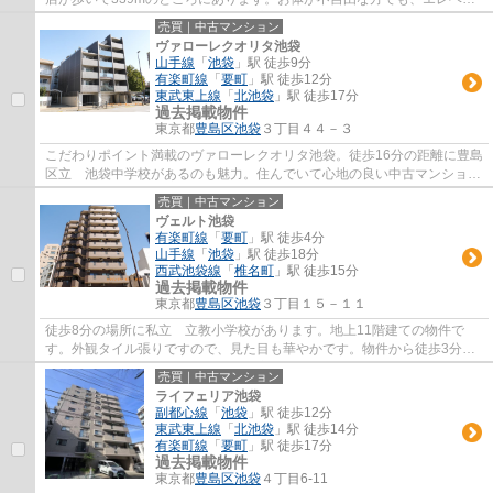
ター付きの物件なので昇り降りが安心です。...
売買｜中古マンション
ヴァローレクオリタ池袋
山手線
「
池袋
」駅 徒歩9分
有楽町線
「
要町
」駅 徒歩12分
東武東上線
「
北池袋
」駅 徒歩17分
過去掲載物件
東京都
豊島区
池袋
３丁目４４－３
こだわりポイント満載のヴァローレクオリタ池袋。徒歩16分の距離に豊島
区立 池袋中学校があるのも魅力。住んでいて心地の良い中古マンション
で魅力的です。外観タイル張りの物件は、...
売買｜中古マンション
ヴェルト池袋
有楽町線
「
要町
」駅 徒歩4分
山手線
「
池袋
」駅 徒歩18分
西武池袋線
「
椎名町
」駅 徒歩15分
過去掲載物件
東京都
豊島区
池袋
３丁目１５－１１
徒歩8分の場所に私立 立教小学校があります。地上11階建ての物件で
す。外観タイル張りですので、見た目も華やかです。物件から徒歩3分の
場所に駅があれば便利ですね。不動産情報をお...
売買｜中古マンション
ライフェリア池袋
副都心線
「
池袋
」駅 徒歩12分
東武東上線
「
北池袋
」駅 徒歩14分
有楽町線
「
要町
」駅 徒歩17分
過去掲載物件
東京都
豊島区
池袋
４丁目6-11