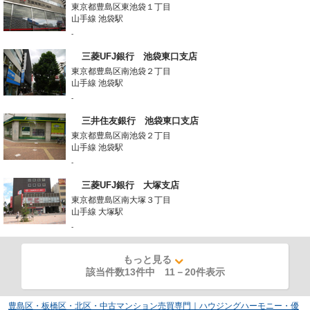
東京都豊島区東池袋１丁目
山手線 池袋駅
-
三菱UFJ銀行 池袋東口支店
東京都豊島区南池袋２丁目
山手線 池袋駅
-
三井住友銀行 池袋東口支店
東京都豊島区南池袋２丁目
山手線 池袋駅
-
三菱UFJ銀行 大塚支店
東京都豊島区南大塚３丁目
山手線 大塚駅
-
もっと見る
該当件数13件中
11
－
20
件表示
豊島区・板橋区・北区・中古マンション売買専門｜ハウジングハーモニー・優