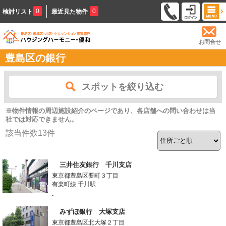
0
0
検討リスト
最近見た物件
お問合せ
豊島区の銀行
スポットを絞り込む
※物件情報の周辺施設紹介のページであり、各店舗への問い合わせは当
社では対応できません。
該当件数
13
件
三井住友銀行 千川支店
東京都豊島区要町３丁目
有楽町線 千川駅
-
みずほ銀行 大塚支店
東京都豊島区北大塚２丁目