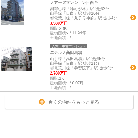
ノアーズマンション目白台
副都心線「雑司が谷」駅 徒歩3分
山手線「目白」駅 徒歩10分
都電荒川線「鬼子母神前」駅 徒歩4分
3,980万円
間取:
2DK
建物面積:
- / 11.94坪
土地面積:
- / -
売買｜中古マンション
エテルノ高田馬場
山手線「高田馬場」駅 徒歩5分
山手線「目白」駅 徒歩11分
都電荒川線「学習院下」駅 徒歩9分
2,780万円
間取:
1K
建物面積:
- / 6.07坪
土地面積:
- / -
近くの物件をもっと見る