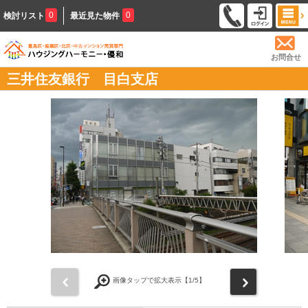
0
0
検討リスト
最近見た物件
お問合せ
三井住友銀行 目白支店
前
次
画像タップで拡大表示【
1
/5】