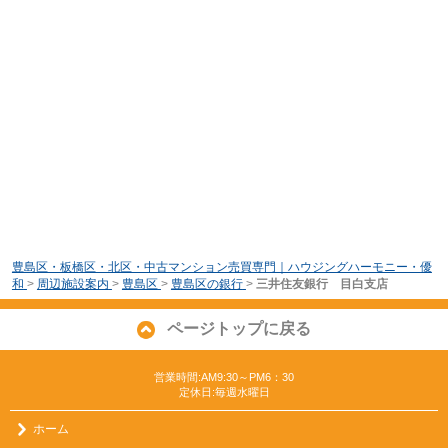
豊島区・板橋区・北区・中古マンション売買専門｜ハウジングハーモニー・優
和
>
周辺施設案内
>
豊島区
>
豊島区の銀行
>
三井住友銀行 目白支店
ページトップに戻る
営業時間:AM9:30～PM6：30
定休日:毎週水曜日
ホーム