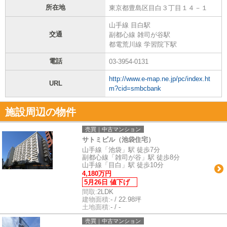
所在地
東京都豊島区目白３丁目１４－１
山手線 目白駅
交通
副都心線 雑司が谷駅
都電荒川線 学習院下駅
電話
03-3954-0131
http://www.e-map.ne.jp/pc/index.ht
URL
m?cid=smbcbank
施設周辺の物件
売買｜中古マンション
サトミビル（池袋住宅）
山手線「池袋」駅 徒歩7分
副都心線「雑司が谷」駅 徒歩8分
山手線「目白」駅 徒歩10分
4,180万円
5月26日 値下げ
間取:
2LDK
建物面積:
- / 22.98坪
土地面積:
- / -
売買｜中古マンション