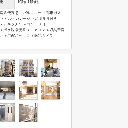
建
10階/ 11階建
洗濯機置場
バルコニー
都市ガス
ビルトガレージ
照明器具付き
テムキッチン
コンロ３口
温水洗浄便座
エアコン
収納豊富
ン
宅配ボックス
防犯カメラ