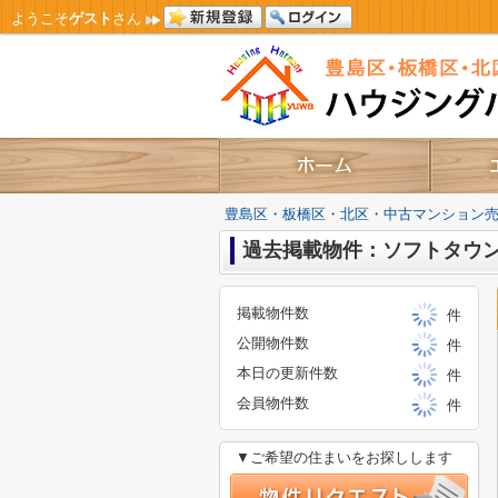
ようこそ
ゲスト
さん
豊島区・板橋区・北区・中古マンション
過去掲載物件：ソフトタウ
掲載物件数
件
公開物件数
件
本日の更新件数
件
会員物件数
件
▼ご希望の住まいをお探しします