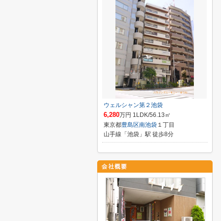
ウェルシャン第２池袋
6,280
万円 1LDK/56.13㎡
東京都
豊島区
南池袋
１丁目
山手線「池袋」駅 徒歩8分