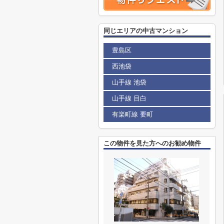
同じエリアの中古マンション
豊島区
西池袋
山手線 池袋
山手線 目白
有楽町線 要町
この物件を見た方へのお勧め物件