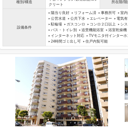
種別/構造
所在階/階
クリート
陽当り良好
リフォーム済
事務所可
室内
公営水道
公共下水
エレベーター
電気有
駐輪場
ガスコンロ
コンロ２口以上
シス
設備条件
バス・トイレ別
追焚機能浴室
浴室乾燥機
インターネット対応
TVモニタ付インターホ
24時間ゴミ出し可
住戸内覧可能