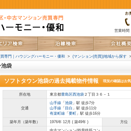
営業時間：
売買専門｜ハウジングハーモニー・優和
>
(マンション(売買))地域から探す
ン池袋
ソフトタウン池袋
の過去掲載物件情報
現況の確認はお気
所在地
東京都
豊島区
西池袋
２丁目３６－１
山手線
「
池袋
」駅 徒歩7分
交通
山手線
「
目白
」駅 徒歩11分
有楽町線
「
要町
」駅 徒歩16分
築年月（築年数）
1976年 12月 ( 築49年 )
方位
中古マンション/鉄骨鉄筋コン