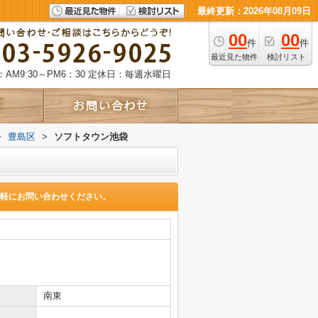
最終更新：2026年08月09日
00
00
件
件
最近見た物件
検討リスト
AM9:30～PM6：30
定休日：毎週水曜日
>
豊島区
>
ソフトタウン池袋
軽にお問い合わせください。
南東