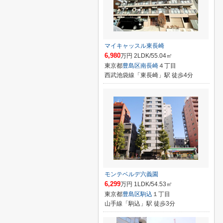
マイキャッスル東長崎
6,980
万円 2LDK/55.04㎡
東京都
豊島区
南長崎
４丁目
西武池袋線「東長崎」駅 徒歩4分
モンテベルデ六義園
6,299
万円 1LDK/54.53㎡
東京都
豊島区
駒込
１丁目
山手線「駒込」駅 徒歩3分