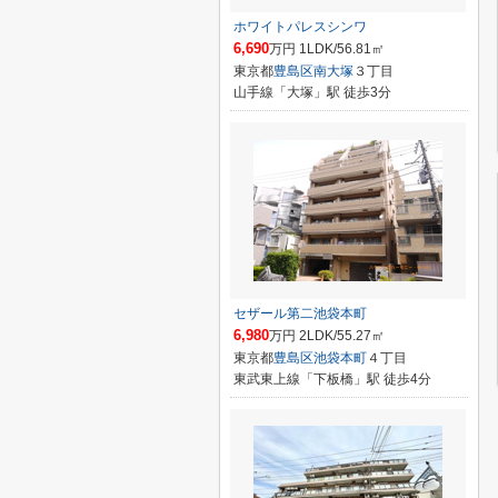
ホワイトパレスシンワ
6,690
万円 1LDK/56.81㎡
東京都
豊島区
南大塚
３丁目
山手線「大塚」駅 徒歩3分
セザール第二池袋本町
6,980
万円 2LDK/55.27㎡
東京都
豊島区
池袋本町
４丁目
東武東上線「下板橋」駅 徒歩4分