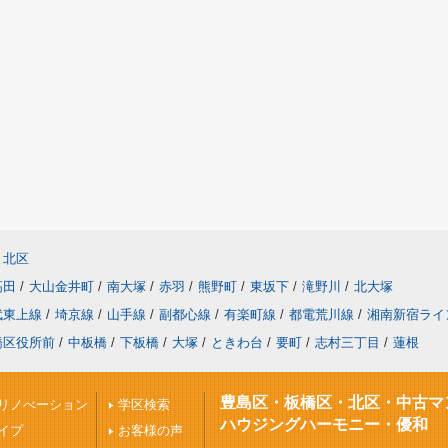
北区
高田
/
大山金井町
/
南大塚
/
赤羽
/
熊野町
/
東坂下
/
滝野川
/
北大塚
武東上線
/
埼京線
/
山手線
/
副都心線
/
有楽町線
/
都電荒川線
/
湘南新宿ライ
橋区役所前
/
中板橋
/
下板橋
/
大塚
/
ときわ台
/
要町
/
志村三丁目
/
蓮根
豊島区・板橋区・北区・中古マ
リノべーション
学区検索
ハウジングハーモニー・優和
イプ
お客様の声