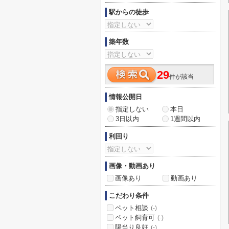
駅からの徒歩
築年数
29
件が該当
情報公開日
指定しない
本日
3日以内
1週間以内
利回り
画像・動画あり
画像あり
動画あり
こだわり条件
ペット相談
(-)
ペット飼育可
(-)
陽当り良好
(-)