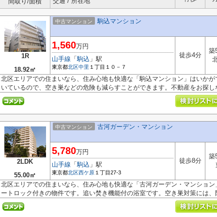
交通 / 所在地
間取り/面積
駒込マンション
中古マンション
1,560
万円
築
徒歩4分
1R
山手線
「
駒込
」駅
東京都
北区
中里
１丁目１０－７
18.92㎡
北区エリアでの住まいなら、住み心地も快適な「駒込マンション」はいかが
いているので、空き巣などの危険も減らすことができます。不動産をお探しな.
古河ガーデン・マンション
中古マンション
5,780
万円
築
徒歩8分
2LDK
山手線
「
駒込
」駅
東京都
北区
西ケ原
１丁目27-3
55.00㎡
北区エリアでの住まいなら、住み心地も快適な「古河ガーデン・マンション
ートロック付きの物件です。追い焚き機能付の浴室です。空き巣対策には、防.