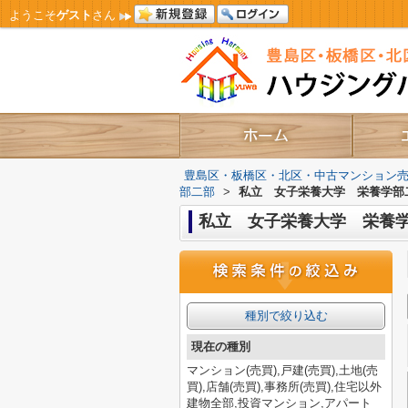
ようこそ
ゲスト
さん
豊島区・板橋区・北区・中古マンション
部二部
>
私立 女子栄養大学 栄養学部
私立 女子栄養大学 栄養
種別で絞り込む
現在の種別
マンション(売買),戸建(売買),土地(売
買),店舗(売買),事務所(売買),住宅以外
建物全部,投資マンション,アパート