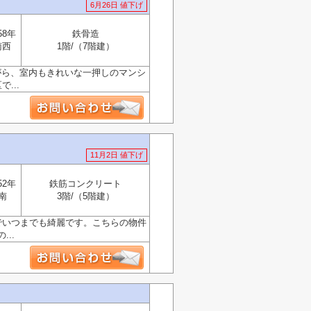
6月26日 値下げ
58年
鉄骨造
南西
1階/（7階建）
がら、室内もきれいな一押しのマンシ
...
11月2日 値下げ
52年
鉄筋コンクリート
南
3階/（5階建）
でいつまでも綺麗です。こちらの物件
..