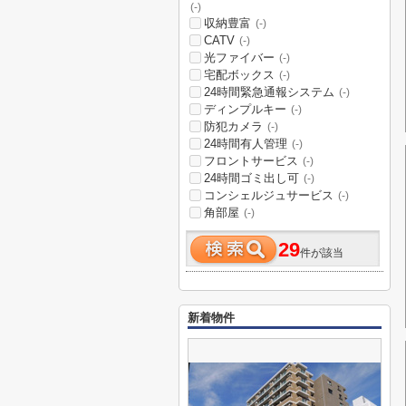
(-)
収納豊富
(-)
CATV
(-)
光ファイバー
(-)
宅配ボックス
(-)
24時間緊急通報システム
(-)
ディンプルキー
(-)
防犯カメラ
(-)
24時間有人管理
(-)
フロントサービス
(-)
24時間ゴミ出し可
(-)
コンシェルジュサービス
(-)
角部屋
(-)
29
件が該当
新着物件