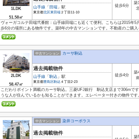
築
徒歩6分
山手線
「
田端
」駅
1LDK
東京都
北区
東田端
２丁目11-10
51.58㎡
ヴォーガコルテ田端弐番館：山手線田端にも近くて便利。こちらは2015年5
歩6分の場所にある物件です。築8年の中古マンションです。不動産のご購入を.
カーサ駒込
中古マンション
過去掲載物件
築
徒歩4分
2LDK
山手線
「
駒込
」駅
東京都
豊島区
駒込
４丁目2-23
58.47㎡
こだわりポイント満載のカーサ駒込。三菱UFJ銀行 駒込支店まで306mで
うな人が住んでいるかも知ることができます。エレベーター付きの物件です。交
染井コーポラス
中古マンション
過去掲載物件
築