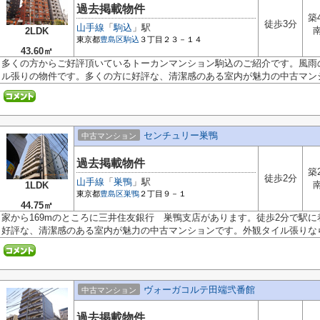
過去掲載物件
築
徒歩3分
山手線
「
駒込
」駅
2LDK
東京都
豊島区
駒込
３丁目２３－１４
43.60㎡
多くの方からご好評頂いているトーカンマンション駒込のご紹介です。風雨
ル張りの物件です。多くの方に好評な、清潔感のある室内が魅力の中古マンシ.
センチュリー巣鴨
中古マンション
過去掲載物件
築
徒歩2分
山手線
「
巣鴨
」駅
1LDK
東京都
豊島区
巣鴨
２丁目９－１
44.75㎡
家から169mのところに三井住友銀行 巣鴨支店があります。徒歩2分で駅
好評な、清潔感のある室内が魅力の中古マンションです。外観タイル張りなら、
ヴォーガコルテ田端弐番館
中古マンション
過去掲載物件