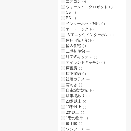
エアコン
(-)
ウォークインクロゼット
(-)
CS
(-)
BS
(-)
インターネット対応
(-)
オートロック
(-)
TVモニタ付インターホン
(-)
住戸内覧可能
(-)
輸入住宅
(-)
二世帯住宅
(-)
対面式キッチン
(-)
アイランドキッチン
(-)
床暖房
(-)
床下収納
(-)
複層ガラス
(-)
南向き
(-)
自由設計対応
(-)
駐車場あり
(-)
20階以上
(-)
10階以上
(-)
2階以上
(-)
1階の物件
(-)
最上階
(-)
ワンフロア
(-)