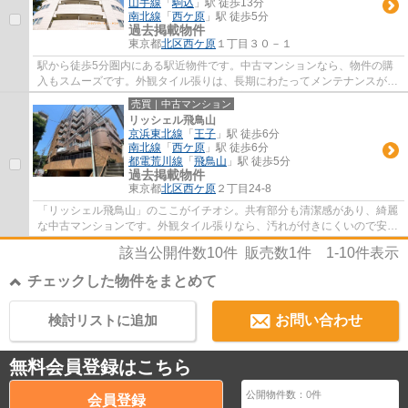
山手線
「
駒込
」駅 徒歩13分
南北線
「
西ケ原
」駅 徒歩5分
過去掲載物件
東京都
北区
西ケ原
１丁目３０－１
駅から徒歩5分圏内にある駅近物件です。中古マンションなら、物件の購
入もスムーズです。外観タイル張りは、長期にわたってメンテナンスが必
要ありません。14階建ての物件で周辺環境も...
売買｜中古マンション
リッシェル飛鳥山
京浜東北線
「
王子
」駅 徒歩6分
南北線
「
西ケ原
」駅 徒歩6分
都電荒川線
「
飛鳥山
」駅 徒歩5分
過去掲載物件
東京都
北区
西ケ原
２丁目24-8
「リッシェル飛鳥山」のここがイチオシ。共有部分も清潔感があり、綺麗
な中古マンションです。外観タイル張りなら、汚れが付きにくいので安心
できます。駅から徒歩6分の場所に位置する...
該当公開件数
10
件 販売数
1
件
1-10
件表示
チェックした物件をまとめて
検討リストに追加
お問い合わせ
無料会員登録はこちら
公開物件数：
0
件
会員登録