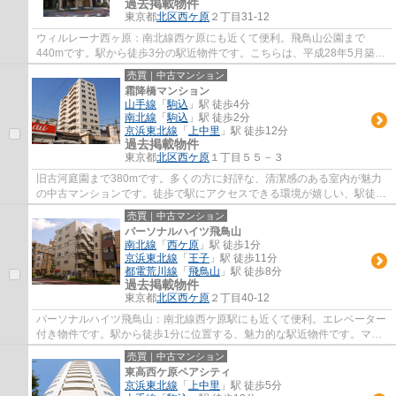
過去掲載物件
東京都
北区
西ケ原
２丁目31-12
ウィルレーナ西ヶ原：南北線西ケ原にも近くて便利。飛鳥山公園まで
440mです。駅から徒歩3分の駅近物件です。こちらは、平成28年5月築の
物件です。北区で優和オススメの不動産をお求め...
売買｜中古マンション
霜降橋マンション
山手線
「
駒込
」駅 徒歩4分
南北線
「
駒込
」駅 徒歩2分
京浜東北線
「
上中里
」駅 徒歩12分
過去掲載物件
東京都
北区
西ケ原
１丁目５５－３
旧古河庭園まで380mです。多くの方に好評な、清潔感のある室内が魅力
の中古マンションです。徒歩で駅にアクセスできる環境が嬉しい、駅徒歩
4分圏内の物件です。12階建てのオススメの建...
売買｜中古マンション
パーソナルハイツ飛鳥山
南北線
「
西ケ原
」駅 徒歩1分
京浜東北線
「
王子
」駅 徒歩11分
都電荒川線
「
飛鳥山
」駅 徒歩8分
過去掲載物件
東京都
北区
西ケ原
２丁目40-12
パーソナルハイツ飛鳥山：南北線西ケ原駅にも近くて便利。エレベーター
付き物件です。駅から徒歩1分に位置する、魅力的な駅近物件です。マン
ションにどんな人が住んでいるのかも中古マ...
売買｜中古マンション
東高西ケ原ペアシティ
京浜東北線
「
上中里
」駅 徒歩5分