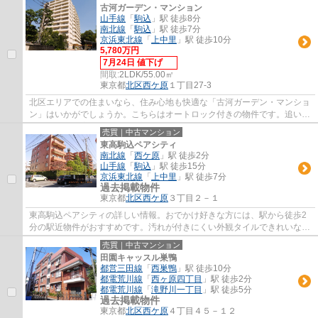
古河ガーデン・マンション
山手線
「
駒込
」駅 徒歩8分
南北線
「
駒込
」駅 徒歩7分
京浜東北線
「
上中里
」駅 徒歩10分
5,780万円
7月24日 値下げ
間取:
2LDK/55.00㎡
東京都
北区
西ケ原
１丁目27-3
北区エリアでの住まいなら、住み心地も快適な「古河ガーデン・マンショ
ン」はいかがでしょうか。こちらはオートロック付きの物件です。追い焚
き機能付の浴室です。空き巣対策には、防...
売買｜中古マンション
東高駒込ペアシティ
南北線
「
西ケ原
」駅 徒歩2分
山手線
「
駒込
」駅 徒歩15分
京浜東北線
「
上中里
」駅 徒歩7分
過去掲載物件
東京都
北区
西ケ原
３丁目２－１
東高駒込ペアシティの詳しい情報。おでかけ好きな方には、駅から徒歩2
分の駅近物件がおすすめです。汚れが付きにくい外観タイルできれいな物
件。中古ながらも綺麗な室内と魅力的な住環...
売買｜中古マンション
田園キャッスル巣鴨
都営三田線
「
西巣鴨
」駅 徒歩10分
都電荒川線
「
西ヶ原四丁目
」駅 徒歩2分
都電荒川線
「
滝野川一丁目
」駅 徒歩5分
過去掲載物件
東京都
北区
西ケ原
４丁目４５－１２