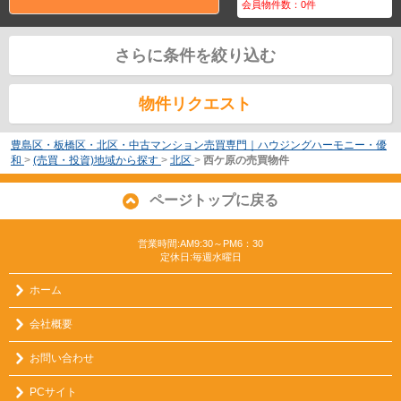
会員物件数：
0
件
さらに条件を絞り込む
物件リクエスト
豊島区・板橋区・北区・中古マンション売買専門｜ハウジングハーモニー・優
和
>
(売買・投資)地域から探す
>
北区
>
西ケ原の売買物件
ページトップに戻る
営業時間:AM9:30～PM6：30
定休日:毎週水曜日
ホーム
会社概要
お問い合わせ
PCサイト