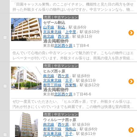
「田園キャッスル巣鴨」のここがイチオシ。機能性と見た目の両方を併せ
持った外観タイル張りの物件はいかがですか。中古マンションなら、物件
の購入もスムーズです。駅から物件まで徒...
売買｜中古マンション
セザール駒込
山手線
「
駒込
」駅 徒歩6分
京浜東北線
「
上中里
」駅 徒歩10分
南北線
「
西ケ原
」駅 徒歩11分
過去掲載物件
東京都
北区
西ケ原
１丁目8-4
住んでいて心地の良い中古マンションで魅力的です。こちらの物件にはエ
レベーターが付いています。外観タイル張りは、雨風の侵入を防ぎ骨組み
を守ってくれます。駅まで徒歩6分の場所に...
売買｜中古マンション
ヒルズ西ヶ原
南北線
「
西ケ原
」駅 徒歩8分
京浜東北線
「
王子
」駅 徒歩11分
都営三田線
「
西巣鴨
」駅 徒歩12分
過去掲載物件
東京都
北区
西ケ原
３丁目46-6
ぜひ一度見ていただきたい、「ヒルズ西ヶ原」です。外観タイル張りは、
汚れが付きにくいのでいつまでも綺麗です。この物件は快適な室内環境が
魅力の中古マンションとなっています。徒...
売買｜中古マンション
ウィルレーナ西ヶ原
南北線
「
西ケ原
」駅 徒歩3分
都電荒川線
「
飛鳥山
」駅 徒歩6分
京浜東北線
「
王子
」駅 徒歩11分