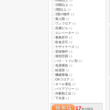
20階以上
(-)
10階以上
(-)
2階以上
(-)
1階の物件
(-)
最上階
(-)
ワンフロア
(-)
高層ビル
(-)
エレベーター
(-)
事務所可
(-)
飲食店可
(-)
デザイナーズ
(-)
居抜物件
(-)
個別空調
(-)
バス・トイレ別
(-)
免震構造
(-)
給湯室
(-)
機械警備
(-)
OAフロア
(-)
オール電化
(-)
バリアフリー
(-)
外断熱工法
(-)
下水道
(-)
17
件が該当