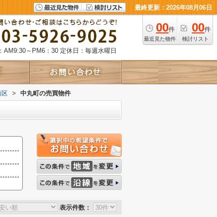
最終更新：2026年08月06日
00
00
件
件
最近見た物件
検討リスト
AM9:30～PM6：30
定休日：毎週水曜日
橋区
>
中丸町の売買物件
表示件数：