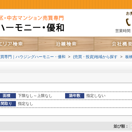
営業時間：
売買専門｜ハウジングハーモニー・優和
>
(売買・投資)地域から探す
>
板
面積
下限なし～上限なし
築年数
指定しない
間取り
指定なし
並び順：