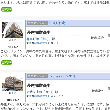
あります。地上15階建てでお問い合わせも多い物件です。駅までは徒歩11分で.
中丸町住宅
中古マンション
過去掲載物件
徒歩12分
有楽町線
「
要町
」駅
2LDK
東京都
板橋区
中丸町
９－１
70.43㎡
こだわりポイント満載の中丸町住宅。駅まで徒歩12分の場所に立地していま
ので、ご安心ください。耐久性の高い外観タイル張りの物件です。板橋区でマ.
シティハイツ大山
中古マンション
過去掲載物件
徒歩8分
東武東上線
「
大山
」駅
4LDK
東京都
板橋区
中丸町
４７－１１
108.73㎡
外観タイル張りなら、汚れが付きにくい上に見た目もきれいに整います。多
が魅力の中古マンションです。駅から徒歩8分圏内に位置する物件です。御身体