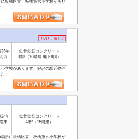
所に板橋区立 板橋第六小学校があり
..
11月1日 値下げ
築26年
鉄骨鉄筋コンクリート
北西
3階/（10階建 地下9階）
五小学校があります。好評の駅近物件
..
築24年
鉄骨鉄筋コンクリート
南東
4階/（15階建）
の場所に板橋区立 板橋第五小学校が