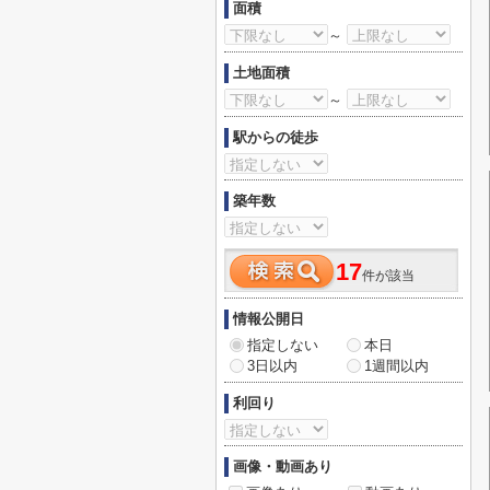
面積
～
土地面積
～
駅からの徒歩
築年数
17
件が該当
情報公開日
指定しない
本日
3日以内
1週間以内
利回り
画像・動画あり