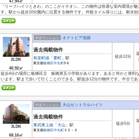
47.94㎡
「リーフハイツときわ」のここがイチオシ。この物件は快適な室内環境が魅
す。駅から徒歩10分圏内に位置する物件です。外観タイル張りには、耐水効果が
オクトピア池袋
中古マンション
過去掲載物件
徒歩12分
有楽町線
「
要町
」駅
2LDK
東京都
板橋区
中丸町
5-6
40.92㎡
徒歩4分の場所に板橋区立 板橋第五小学校があります。あると何かと便利
います。駅まで歩いて行くことのできる、駅徒歩12分の物件です。中古であり.
大山セントラルハイツ
中古マンション
過去掲載物件
徒歩5分
東武東上線
「
大山
」駅
3LDK
東京都
板橋区
中丸町
５５－６
68.16㎡