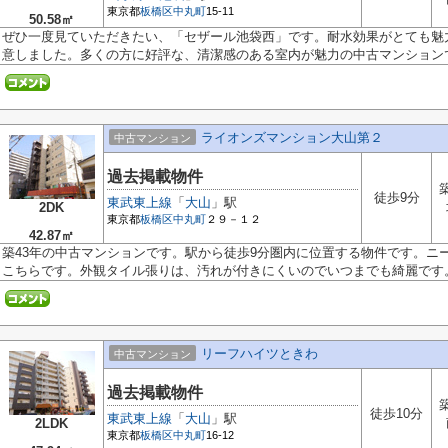
東京都
板橋区
中丸町
15-11
50.58㎡
ぜひ一度見ていただきたい、「セザール池袋西」です。耐水効果がとても魅
意しました。多くの方に好評な、清潔感のある室内が魅力の中古マンションで.
ライオンズマンション大山第２
中古マンション
過去掲載物件
徒歩9分
東武東上線
「
大山
」駅
2DK
東京都
板橋区
中丸町
２９－１２
42.87㎡
築43年の中古マンションです。駅から徒歩9分圏内に位置する物件です。ニ
こちらです。外観タイル張りは、汚れが付きにくいのでいつまでも綺麗です。.
リーフハイツときわ
中古マンション
過去掲載物件
徒歩10分
東武東上線
「
大山
」駅
2LDK
東京都
板橋区
中丸町
16-12