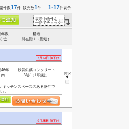
17
1
1-17
開件数
件 販売数
件
件表示
表示中物件を
一括でチェック
築年数
構造
方位
所在階 / （階建）
7月13日 値下げ
築46年
鉄骨鉄筋コンクリート
選択
南
3階/（11階建）
▼
いキッチンスペースのある物件で
...
9月25日 値下げ