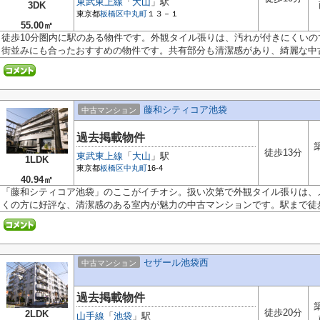
東武東上線
「
大山
」駅
3DK
東京都
板橋区
中丸町
１３－１
55.00㎡
徒歩10分圏内に駅のある物件です。外観タイル張りは、汚れが付きにくいの
街並みにも合ったおすすめの物件です。共有部分も清潔感があり、綺麗な中古.
藤和シティコア池袋
中古マンション
過去掲載物件
徒歩13分
東武東上線
「
大山
」駅
1LDK
東京都
板橋区
中丸町
16-4
40.94㎡
「藤和シティコア池袋」のここがイチオシ。扱い次第で外観タイル張りは、
くの方に好評な、清潔感のある室内が魅力の中古マンションです。駅まで徒歩1
セザール池袋西
中古マンション
過去掲載物件
徒歩20分
2LDK
山手線
「
池袋
」駅