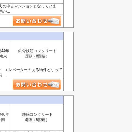
力の中古マンションとなっていま
...
築44年
鉄骨鉄筋コンクリート
南東
2階/（8階建）
な、エレベーターのある物件となって
..
築46年
鉄筋コンクリート
南
4階/（5階建）