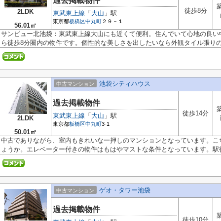
過去掲載物件
徒歩8分
2LDK
東武東上線
「
大山
」駅
東京都
板橋区
中丸町
２９－１
56.01㎡
サンビュー北池袋：東武東上線大山にも近くて便利。住んでいて心地の良い
ら徒歩8分圏内の物件です。個性的な美しさを出したいなら外観タイル張りの物
池袋シティハウス
中古マンション
過去掲載物件
徒歩14分
東武東上線
「
大山
」駅
2LDK
東京都
板橋区
中丸町
3-1
50.01㎡
中古でありながら、室内もきれいな一押しのマンションとなっています。こ
ょうか。エレベーター付きの物件はもはやマストな条件となっています。駅徒.
ゲオ・タワー池袋
中古マンション
過去掲載物件
徒歩10分