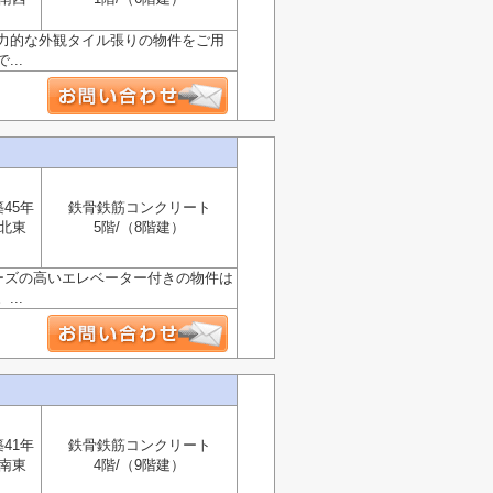
力的な外観タイル張りの物件をご用
..
築45年
鉄骨鉄筋コンクリート
北東
5階/（8階建）
ーズの高いエレベーター付きの物件は
..
築41年
鉄骨鉄筋コンクリート
南東
4階/（9階建）