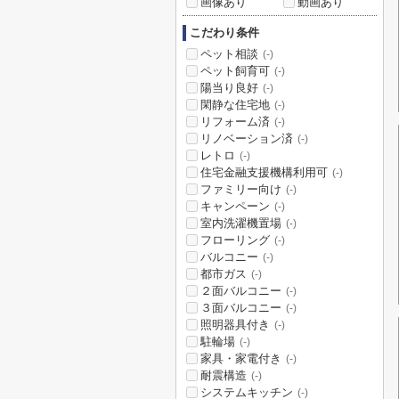
画像あり
動画あり
こだわり条件
ペット相談
(-)
ペット飼育可
(-)
陽当り良好
(-)
閑静な住宅地
(-)
リフォーム済
(-)
リノベーション済
(-)
レトロ
(-)
住宅金融支援機構利用可
(-)
ファミリー向け
(-)
キャンペーン
(-)
室内洗濯機置場
(-)
フローリング
(-)
バルコニー
(-)
都市ガス
(-)
２面バルコニー
(-)
３面バルコニー
(-)
照明器具付き
(-)
駐輪場
(-)
家具・家電付き
(-)
耐震構造
(-)
システムキッチン
(-)