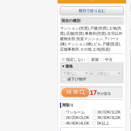
種別で絞り込む
現在の種別
マンション(売買),戸建(売買),土地(売
買),店舗(売買),事務所(売買),住宅以外
建物全部,投資マンション,アパート
(棟),マンション(棟),ビル,戸建(投資),
店舗事務所,その他,土地(投資)
指定しない
新築
中古
▼価格
～
値下げ物件
17
件が該当
間取り
ワンルーム
1K/1DK/1LDK
2K/2DK/2LDK
3K/3DK/3LDK
4K/4DK/4LDK
5K以上