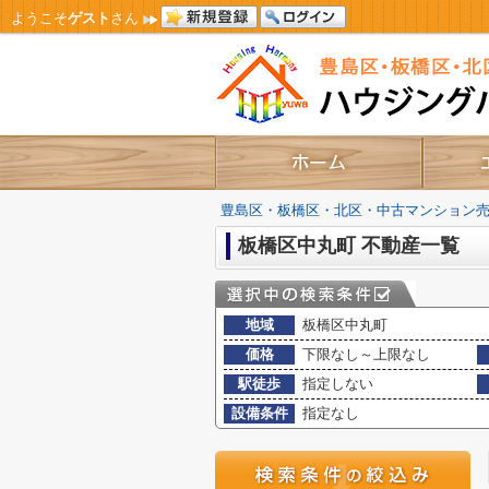
ようこそ
ゲスト
さん
豊島区・板橋区・北区・中古マンション
板橋区中丸町 不動産一覧
地域
板橋区中丸町
価格
下限なし～上限なし
駅徒歩
指定しない
設備条件
指定なし