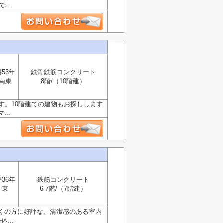
..
築53年
鉄骨鉄筋コンクリート
南東
8階/（10階建）
す。10階建ての建物もお探しします
..
築36年
鉄筋コンクリート
東
6-7階/（7階建）
くの方に好評な、清潔感のある室内
...