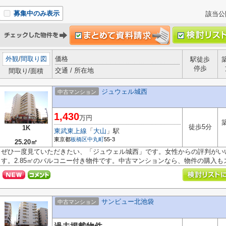
募集中のみ表示
該当公
外観
/
間取り図
価格
駅徒歩
停歩
交通 / 所在地
間取り/面積
ジュウェル城西
中古マンション
1,430
万円
徒歩5分
1K
東武東上線
「
大山
」駅
東京都
板橋区
中丸町
55-3
25.20㎡
ぜひ一度見ていただきたい、「ジュウェル城西」です。女性からの評判がい
す。2.85㎡のバルコニー付き物件です。中古マンションなら、物件の購入もスム
サンビュー北池袋
中古マンション