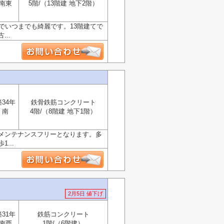
南東
5階/（13階建 地下2階）
でいつまでも綺麗です。13階建てで
..
築34年
鉄骨鉄筋コンクリート
南
4階/（8階建 地下1階）
メンテナンスフリーとなります。多
...
2月5日 値下げ
築31年
鉄筋コンクリート
南西
1階/（6階建）