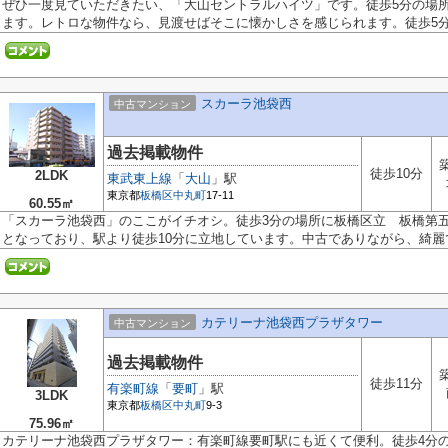
ぜひ一度見ていただきたい、「大山セントラルハイツ」です。徒歩5分の場
ます。レトロな物件なら、見渡せばそこに懐かしさを感じられます。徒歩5分.
スカーラ池袋西
中古マンション
過去掲載物件
徒歩10分
2LDK
東武東上線
「
大山
」駅
東京都
板橋区
中丸町
17-11
60.55㎡
「スカーラ池袋西」のここがイチオシ。徒歩3分の場所に板橋区立 板橋第
となっており、駅より徒歩10分に立地しています。中古でありながら、綺麗で.
カテリーナ池袋西プラザタワー
中古マンション
過去掲載物件
徒歩11分
有楽町線
「
要町
」駅
3LDK
東京都
板橋区
中丸町
9-3
75.96㎡
カテリーナ池袋西プラザタワー：有楽町線要町駅にも近くて便利。徒歩4分