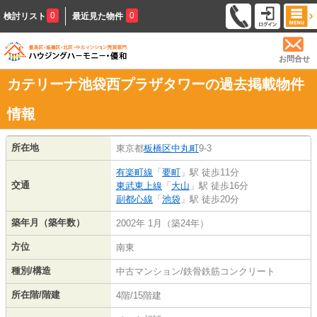
0
0
検討リスト
最近見た物件
お問合せ
カテリーナ池袋西プラザタワーの過去掲載物件
情報
所在地
東京都
板橋区
中丸町
9-3
有楽町線
「
要町
」駅 徒歩11分
交通
東武東上線
「
大山
」駅 徒歩16分
副都心線
「
池袋
」駅 徒歩20分
築年月（築年数）
2002年 1月（築24年）
方位
南東
種別/構造
中古マンション/鉄骨鉄筋コンクリート
所在階/階建
4階/15階建