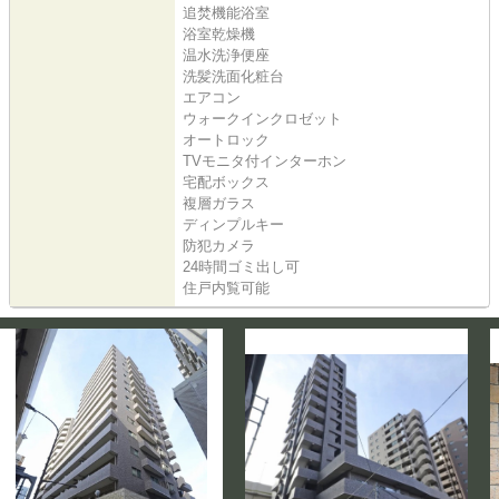
追焚機能浴室
浴室乾燥機
温水洗浄便座
洗髪洗面化粧台
エアコン
ウォークインクロゼット
オートロック
TVモニタ付インターホン
宅配ボックス
複層ガラス
ディンプルキー
防犯カメラ
24時間ゴミ出し可
住戸内覧可能