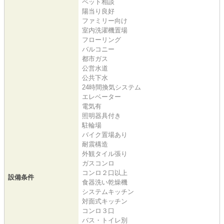
ペット相談
陽当り良好
ファミリー向け
室内洗濯機置場
フローリング
バルコニー
都市ガス
公営水道
公共下水
24時間換気システム
エレベーター
電気有
照明器具付き
駐輪場
バイク置場あり
耐震構造
外観タイル張り
ガスコンロ
コンロ２口以上
設備条件
食器洗い乾燥機
システムキッチン
対面式キッチン
コンロ３口
バス・トイレ別