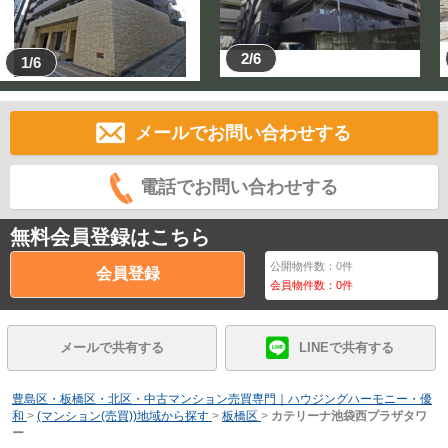
2/6
1/6
メールでお問い合わせする
電話でお問い合わせする
無料会員登録はこちら
公開物件数：
0
件
会員登録
会員物件数：
0
件
メールで共有する
LINEで共有する
豊島区・板橋区・北区・中古マンション売買専門｜ハウジングハーモニー・優
和
>
(マンション(売買))地域から探す
>
板橋区
>
カテリーナ池袋西プラザタワ
ー