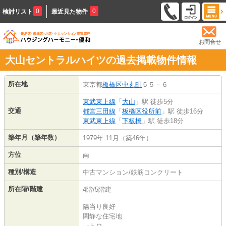
0
0
検討リスト
最近見た物件
お問合せ
大山セントラルハイツの過去掲載物件情報
所在地
東京都
板橋区
中丸町
５５－６
東武東上線
「
大山
」駅 徒歩5分
交通
都営三田線
「
板橋区役所前
」駅 徒歩16分
東武東上線
「
下板橋
」駅 徒歩18分
築年月（築年数）
1979年 11月（築46年）
方位
南
種別/構造
中古マンション/鉄筋コンクリート
所在階/階建
4階/5階建
陽当り良好
閑静な住宅地
レトロ