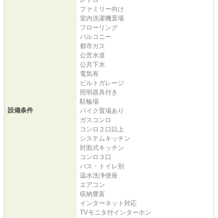
ファミリー向け
室内洗濯機置場
フローリング
バルコニー
都市ガス
公営水道
公共下水
電気有
ビルトガレージ
照明器具付き
駐輪場
設備条件
バイク置場あり
ガスコンロ
コンロ２口以上
システムキッチン
対面式キッチン
コンロ３口
バス・トイレ別
温水洗浄便座
エアコン
収納豊富
インターネット対応
TVモニタ付インターホン