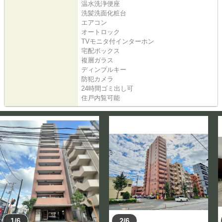
温水洗浄便座
洗髪洗面化粧台
エアコン
オートロック
TVモニタ付インターホン
宅配ボックス
複層ガラス
ディンプルキー
防犯カメラ
24時間ゴミ出し可
住戸内覧可能
1/6
2/6