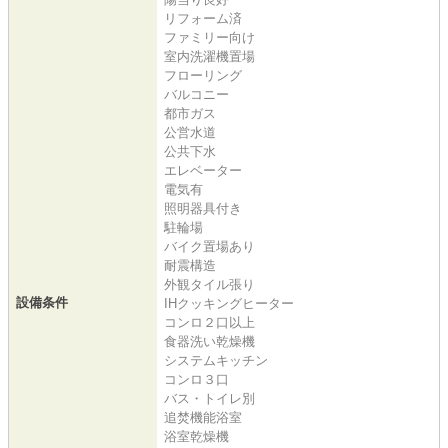
リフォーム済
ファミリー向け
室内洗濯機置場
フローリング
バルコニー
都市ガス
公営水道
公共下水
エレベーター
電気有
照明器具付き
駐輪場
バイク置場あり
耐震構造
外観タイル張り
設備条件
IHクッキングヒーター
コンロ２口以上
食器洗い乾燥機
システムキッチン
コンロ３口
バス・トイレ別
追焚機能浴室
浴室乾燥機