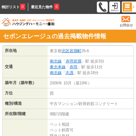
0
0
検討リスト
最近見た物件
お問合せ
セボンエレージュの過去掲載物件情報
所在地
東京都
北区
岩淵町
26-6
南北線
「
赤羽岩淵
」駅 徒歩3分
交通
東北本線
「
赤羽
」駅 徒歩11分
南北線
「
志茂
」駅 徒歩18分
築年月（築年数）
2006年 10月（築19年）
方位
西
種別/構造
中古マンション/鉄骨鉄筋コンクリート
所在階/階建
9階/15階建
ペット相談
ペット飼育可
陽当り良好