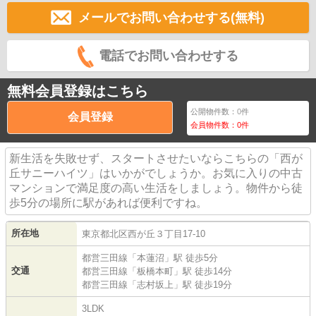
メールでお問い合わせする(無料)
電話でお問い合わせする
無料会員登録はこちら
公開物件数：
0
件
会員登録
会員物件数：
0
件
新生活を失敗せず、スタートさせたいならこちらの「西が
丘サニーハイツ」はいかがでしょうか。お気に入りの中古
マンションで満足度の高い生活をしましょう。物件から徒
歩5分の場所に駅があれば便利ですね。
所在地
東京都
北区
西が丘
３丁目17-10
都営三田線
「
本蓮沼
」駅 徒歩5分
交通
都営三田線
「
板橋本町
」駅 徒歩14分
都営三田線
「
志村坂上
」駅 徒歩19分
3LDK