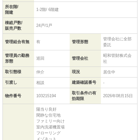
所在階/
1-2階/ 6階建
階建
棟総戸数/
24戸/1戸
販売戸数
管理会社に全部
管理組合有無
有
管理形態
委託
管理員の勤務
昭和管財株式会
巡回
管理会社
形態
社
取引態様
現況
仲介
居住中
引渡し
建築確認番号
相談
-
取引条件の有
物件番号
103215194
2026年08月15日
効期限
陽当り良好
閑静な住宅地
ファミリー向け
室内洗濯機置場
フローリング
メゾネット