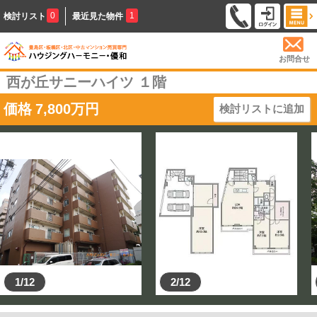
0
1
検討リスト
最近見た物件
お問合せ
西が丘サニーハイツ １階
価格
7,800
万円
検討リストに追加
1/12
2/12