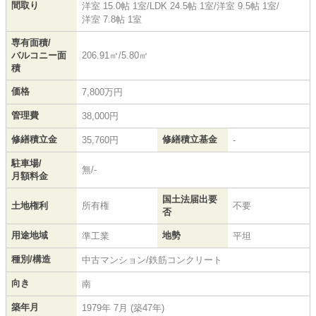
間取り
洋室 15.0帖 1室
/
LDK 24.5帖 1室
/
洋室 9.5帖 1室
/
洋室 7.8帖 1室
専有面積/
バルコニー面
206.91㎡/5.80㎡
積
価格
7,800万円
管理費
38,000円
修繕積立金
修繕積立基金
35,760円
-
駐車場/
無/-
月額料金
国土法届出要
土地権利
所有権
不要
否
用途地域
地勢
準工業
平坦
種別/構造
中古マンション/鉄筋コンクリート
向き
南
築年月
1979年 7月 (築47年)