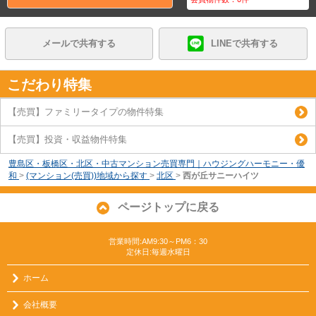
メールで共有する
LINEで共有する
こだわり特集
【売買】ファミリータイプの物件特集
【売買】投資・収益物件特集
豊島区・板橋区・北区・中古マンション売買専門｜ハウジングハーモニー・優
和
>
(マンション(売買))地域から探す
>
北区
>
西が丘サニーハイツ
ページトップに戻る
営業時間:AM9:30～PM6：30
定休日:毎週水曜日
ホーム
会社概要