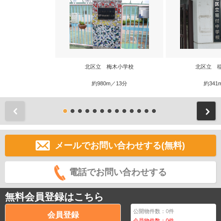
北区立 梅木小学校
北区立 
約980m／13分
約341
前
メールでお問い合わせする(無料)
電話でお問い合わせする
無料会員登録はこちら
公開物件数：
0
件
会員登録
会員物件数：
0
件