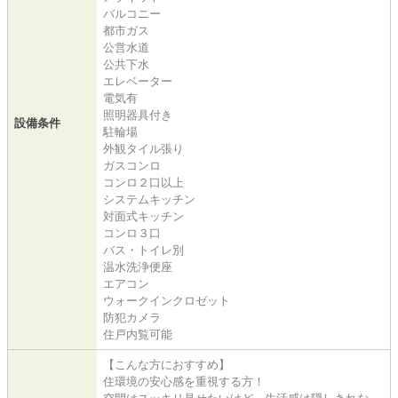
バルコニー
都市ガス
公営水道
公共下水
エレベーター
電気有
照明器具付き
設備条件
駐輪場
外観タイル張り
ガスコンロ
コンロ２口以上
システムキッチン
対面式キッチン
コンロ３口
バス・トイレ別
温水洗浄便座
エアコン
ウォークインクロゼット
防犯カメラ
住戸内覧可能
【こんな方におすすめ】
住環境の安心感を重視する方！