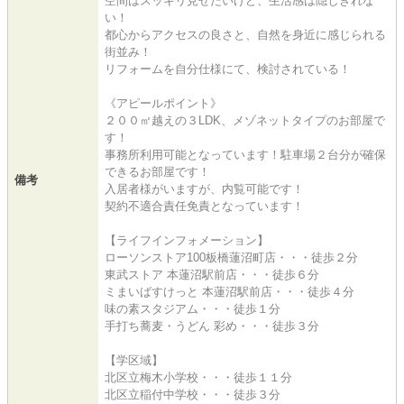
空間はスッキリ見せたいけど、生活感は隠しきれな
い！
都心からアクセスの良さと、自然を身近に感じられる
街並み！
リフォームを自分仕様にて、検討されている！
《アピールポイント》
２００㎡越えの３LDK、メゾネットタイプのお部屋で
す！
事務所利用可能となっています！駐車場２台分が確保
できるお部屋です！
備考
入居者様がいますが、内覧可能です！
契約不適合責任免責となっています！
【ライフインフォメーション】
ローソンストア100板橋蓮沼町店・・・徒歩２分
東武ストア 本蓮沼駅前店・・・徒歩６分
ミまいばすけっと 本蓮沼駅前店・・・徒歩４分
味の素スタジアム・・・徒歩１分
手打ち蕎麦・うどん 彩め・・・徒歩３分
【学区域】
北区立梅木小学校・・・徒歩１１分
北区立稲付中学校・・・徒歩３分