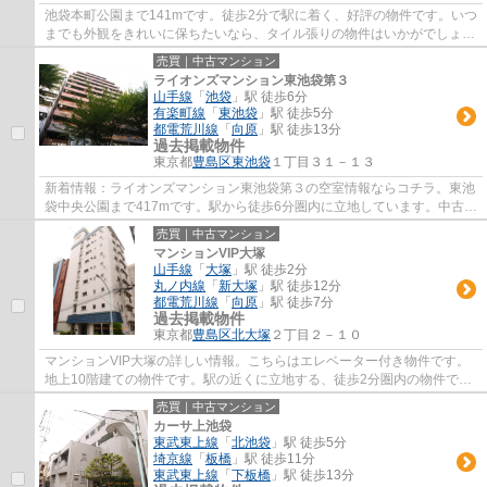
池袋本町公園まで141mです。徒歩2分で駅に着く、好評の物件です。いつ
までも外観をきれいに保ちたいなら、タイル張りの物件はいかがでしょう
か。多くの方に好評な、清潔感のある室内が...
売買｜中古マンション
ライオンズマンション東池袋第３
山手線
「
池袋
」駅 徒歩6分
有楽町線
「
東池袋
」駅 徒歩5分
都電荒川線
「
向原
」駅 徒歩13分
過去掲載物件
東京都
豊島区
東池袋
１丁目３１－１３
新着情報：ライオンズマンション東池袋第３の空室情報ならコチラ。東池
袋中央公園まで417mです。駅から徒歩6分圏内に立地しています。中古な
がらも綺麗な室内と魅力的な住環境のマンシ...
売買｜中古マンション
マンションVIP大塚
山手線
「
大塚
」駅 徒歩2分
丸ノ内線
「
新大塚
」駅 徒歩12分
都電荒川線
「
向原
」駅 徒歩7分
過去掲載物件
東京都
豊島区
北大塚
２丁目２－１０
マンションVIP大塚の詳しい情報。こちらはエレベーター付き物件です。
地上10階建ての物件です。駅の近くに立地する、徒歩2分圏内の物件で
す。豊島区でマイホームのご購入を検討してい...
売買｜中古マンション
カーサ上池袋
東武東上線
「
北池袋
」駅 徒歩5分
埼京線
「
板橋
」駅 徒歩11分
東武東上線
「
下板橋
」駅 徒歩13分