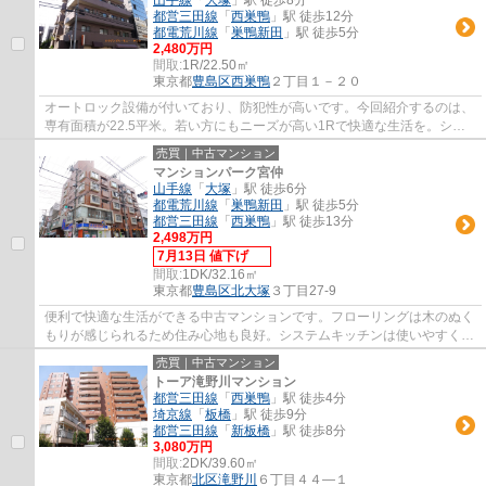
都営三田線
「
西巣鴨
」駅 徒歩12分
都電荒川線
「
巣鴨新田
」駅 徒歩5分
2,480万円
間取:
1R/22.50㎡
東京都
豊島区
西巣鴨
２丁目１－２０
オートロック設備が付いており、防犯性が高いです。今回紹介するのは、
専有面積が22.5平米。若い方にもニーズが高い1Rで快適な生活を。シス
テムキッチンは必要な物が組み込まれている...
売買｜中古マンション
マンションパーク宮仲
山手線
「
大塚
」駅 徒歩6分
都電荒川線
「
巣鴨新田
」駅 徒歩5分
都営三田線
「
西巣鴨
」駅 徒歩13分
2,498万円
7月13日 値下げ
間取:
1DK/32.16㎡
東京都
豊島区
北大塚
３丁目27-9
便利で快適な生活ができる中古マンションです。フローリングは木のぬく
もりが感じられるため住み心地も良好。システムキッチンは使いやすく汚
れにくいのでご好評です。お湯を温め直せ...
売買｜中古マンション
トーア滝野川マンション
都営三田線
「
西巣鴨
」駅 徒歩4分
埼京線
「
板橋
」駅 徒歩9分
都営三田線
「
新板橋
」駅 徒歩8分
3,080万円
間取:
2DK/39.60㎡
東京都
北区
滝野川
６丁目４４―１