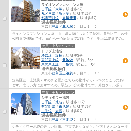
ライオンズマンション大塚
山手線
「
大塚
」駅 徒歩2分
丸ノ内線
「
新大塚
」駅 徒歩12分
都電荒川線
「
巣鴨新田
」駅 徒歩5分
過去掲載物件
東京都
豊島区
北大塚
２丁目１６－９
ライオンズマンション大塚：山手線大塚にも近くて便利。豊島区立 宮仲
公園まで496mです。家から一心病院まで133mです。地上11階建ての物
件です。当社がお客様の不動産購入をしっかり...
売買｜中古マンション
トップ上池袋
埼京線
「
板橋
」駅 徒歩3分
東武東上線
「
北池袋
」駅 徒歩5分
東武東上線
「
下板橋
」駅 徒歩10分
過去掲載物件
東京都
豊島区
上池袋
４丁目３５－１１
豊島区立 上池袋くすのき公園がこちらの物件から257mのところにあり
ます。忙しい方におすすめの、駅徒歩3分の物件です。外観タイル張り
は、汚れが付きにくいのでいつまでも綺麗です。...
売買｜中古マンション
シティタワー池袋
山手線
「
池袋
」駅 徒歩11分
有楽町線
「
東池袋
」駅 徒歩13分
山手線
「
大塚
」駅 徒歩9分
過去掲載物件
東京都
豊島区
東池袋
２丁目３８－４
シティタワー池袋の詳しい情報。中古でありながら、室内もきれいな一押