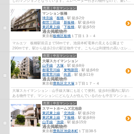
しのマンションとなっています。エレベーター付きの物件なので、重い荷
物を運ぶ時に便利です。地上26階建てでお...
売買｜中古マンション
マンション板橋
埼京線
「
板橋
」駅 徒歩2分
都営三田線
「
新板橋
」駅 徒歩4分
東武東上線
「
下板橋
」駅 徒歩5分
過去掲載物件
東京都
板橋区
板橋
１丁目１３－４
マルエツ 板橋駅前店まで58mです。池袋本町電車の見える公園まで
290mです。駅から徒歩2分の駅近物件です。こちらは利便性の高いエレベ
ーター付きの物件です。不動産のことで当社にご...
売買｜中古マンション
大塚スカイマンション
山手線
「
大塚
」駅 徒歩8分
都電荒川線
「
巣鴨新田
」駅 徒歩6分
都電荒川線
「
向原
」駅 徒歩11分
過去掲載物件
東京都
豊島区
北大塚
３丁目１７－４
大塚スカイマンション：山手線大塚にも近くて便利。徒歩8分圏内に駅の
ある物件です。マンションにどんな人が住んでいるのかも中古マンション
なら事前に知れます。外観タイル張りなら、...
売買｜中古マンション
スマートホームズ北池袋
東武東上線
「
北池袋
」駅 徒歩2分
東武東上線
「
下板橋
」駅 徒歩8分
山手線
「
池袋
」駅 徒歩15分
過去掲載物件
東京都
豊島区
池袋本町
１丁目38-5