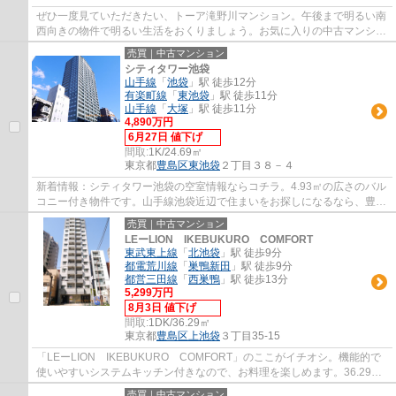
ぜひ一度見ていただきたい、トーア滝野川マンション。午後まで明るい南
西向きの物件で明るい生活をおくりましょう。お気に入りの中古マンショ
ンで満足度の高い生活をしましょう。洗髪...
売買｜中古マンション
シティタワー池袋
山手線
「
池袋
」駅 徒歩12分
有楽町線
「
東池袋
」駅 徒歩11分
山手線
「
大塚
」駅 徒歩11分
4,890万円
6月27日 値下げ
間取:
1K/24.69㎡
東京都
豊島区
東池袋
２丁目３８－４
新着情報：シティタワー池袋の空室情報ならコチラ。4.93㎡の広さのバル
コニー付き物件です。山手線池袋近辺で住まいをお探しになるなら、豊島
区エリアの住まい情報に詳しい優和までお...
売買｜中古マンション
LEーLION IKEBUKURO COMFORT
東武東上線
「
北池袋
」駅 徒歩9分
都電荒川線
「
巣鴨新田
」駅 徒歩9分
都営三田線
「
西巣鴨
」駅 徒歩13分
5,299万円
8月3日 値下げ
間取:
1DK/36.29㎡
東京都
豊島区
上池袋
３丁目35-15
「LEーLION IKEBUKURO COMFORT」のここがイチオシ。機能的で
使いやすいシステムキッチン付きなので、お料理を楽しめます。36.29㎡
の専有面積でゆったりと暮らすことができる物件です。
売買｜中古マンション