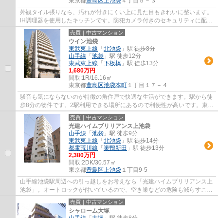
東京都
豊島区
上池袋
４丁目５－３
外観タイル張りなら、汚れが付きにくい上に見た目もきれいに整います。
IH調理器を使用したキッチンです。防犯カメラ付きのセキュリティに配慮
した物件です。しっかりとした耐震構造な...
売買｜中古マンション
ウイン池袋
東武東上線
「
北池袋
」駅 徒歩8分
山手線
「
池袋
」駅 徒歩12分
東武東上線
「
下板橋
」駅 徒歩13分
1,680万円
間取:
1R/16.16㎡
東京都
豊島区
池袋本町
１丁目１７－４
騒音も気にならないのが特徴の角住戸で快適な生活ができます。駅から徒
歩8分の物件です。2駅利用できる場所にあるので利便性が高いです。東武
東上線北池袋近郊で住まい探しをするなら...
売買｜中古マンション
光建ハイムブリリアンス上池袋
山手線
「
池袋
」駅 徒歩9分
東武東上線
「
北池袋
」駅 徒歩14分
都電荒川線
「
巣鴨新田
」駅 徒歩13分
2,380万円
間取:
2DK/30.57㎡
東京都
豊島区
上池袋
１丁目9-5
山手線池袋駅周辺への引っ越しをお考えなら「光建ハイムブリリアンス上
池袋」。オートロックが付いているので、空き巣などの危険も減らすこと
ができます。3.92㎡のバルコニー付き物件...
売買｜中古マンション
シャローム大塚
山手線
「
大塚
」駅 徒歩8分