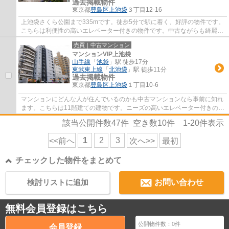
過去掲載物件
東京都
豊島区
上池袋
３丁目12-16
上池袋さくら公園まで335mです。徒歩5分で駅に着く、好評の物件です。
こちらは利便性の高いエレベーター付きの物件です。中古ながらも綺麗な
室内と魅力的な住環境のマンションです。豊...
売買｜中古マンション
マンションVIP上池袋
山手線
「
池袋
」駅 徒歩17分
東武東上線
「
北池袋
」駅 徒歩11分
過去掲載物件
東京都
豊島区
上池袋
１丁目10-6
マンションにどんな人が住んでいるのかも中古マンションなら事前に知れ
ます。こちらは11階建ての建物です。ニーズの高いエレベーター付きの物
件はこちらです。豊島区で不動産情報をお...
該当公開件数
47
件 空き数
10
件
1-20
件表示
1
2
3
<<前へ
次へ>>
最初
チェックした物件をまとめて
検討リストに追加
お問い合わせ
無料会員登録はこちら
公開物件数：
0
件
会員登録