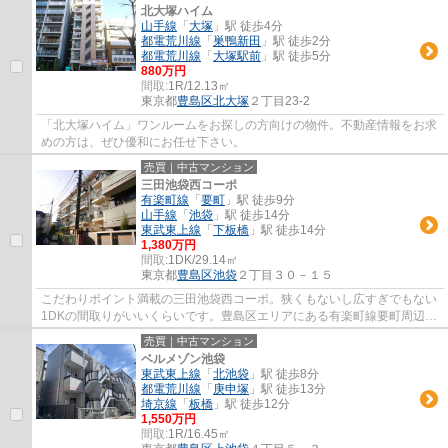
北大塚ハイム
山手線
「
大塚
」駅 徒歩4分
都電荒川線
「
巣鴨新田
」駅 徒歩2分
都電荒川線
「
大塚駅前
」駅 徒歩5分
880万円
間取:
1R/12.13㎡
東京都
豊島区
北大塚
２丁目23-2
「北大塚ハイム」ワンルームをお探しの方向けの物件。不動産情報をお求
めの方は、ぜひ優和にお任せ下さい。
売買｜中古マンション
三田池袋西コーポ
有楽町線
「
要町
」駅 徒歩9分
山手線
「
池袋
」駅 徒歩14分
東武東上線
「
下板橋
」駅 徒歩14分
1,380万円
間取:
1DK/29.14㎡
東京都
豊島区
池袋
２丁目３０－１５
こだわりポイント満載の三田池袋西コーポ。狭くもないし広すぎでもない
1DKの間取りがいいくらいです。豊島区エリアにある有楽町線要町周辺で
の賃貸マンションをお探しなら、優和にお問...
売買｜中古マンション
ベルメゾン池袋
東武東上線
「
北池袋
」駅 徒歩8分
都電荒川線
「
庚申塚
」駅 徒歩13分
埼京線
「
板橋
」駅 徒歩12分
1,550万円
間取:
1R/16.45㎡