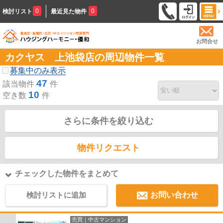
0
0
検討リスト
最近見た物件
お問合せ
カクヤス 上池袋店の周辺物件一覧
募集中のみ表示
47
該当物件
件
10
空き数
件
さらに条件を絞り込む
物件リクエスト
チェックした物件をまとめて
検討リストに追加
お問い合わせ
売買｜中古マンション