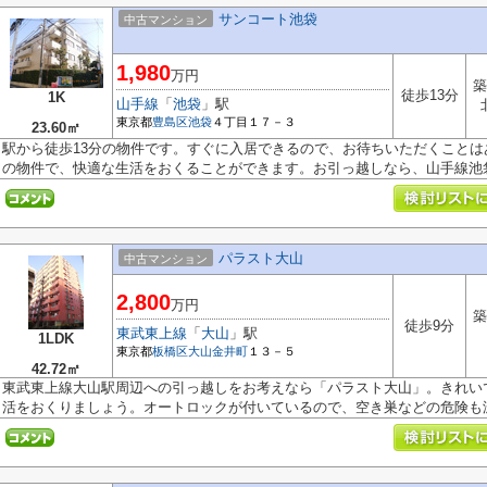
サンコート池袋
中古マンション
1,980
万円
築
徒歩13分
1K
山手線
「
池袋
」駅
東京都
豊島区
池袋
４丁目１７－３
23.60㎡
駅から徒歩13分の物件です。すぐに入居できるので、お待ちいただくこと
の物件で、快適な生活をおくることができます。お引っ越しなら、山手線池袋.
パラスト大山
中古マンション
2,800
万円
築
徒歩9分
東武東上線
「
大山
」駅
1LDK
東京都
板橋区
大山金井町
１３－５
42.72㎡
東武東上線大山駅周辺への引っ越しをお考えなら「パラスト大山」。きれい
活をおくりましょう。オートロックが付いているので、空き巣などの危険も減.