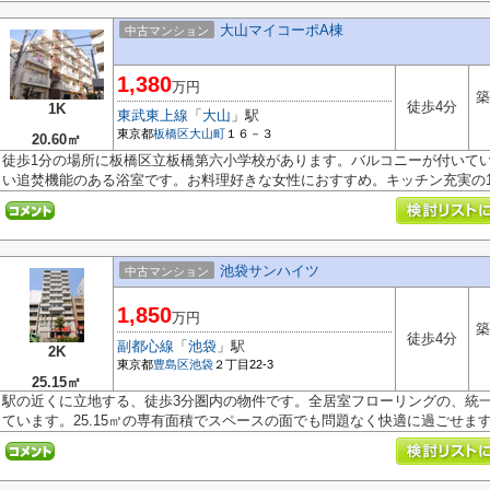
大山マイコーポA棟
中古マンション
1,380
万円
築
徒歩4分
1K
東武東上線
「
大山
」駅
東京都
板橋区
大山町
１６－３
20.60㎡
徒歩1分の場所に板橋区立板橋第六小学校があります。バルコニーが付いて
い追焚機能のある浴室です。お料理好きな女性におすすめ。キッチン充実の1K.
池袋サンハイツ
中古マンション
1,850
万円
築
徒歩4分
副都心線
「
池袋
」駅
2K
東京都
豊島区
池袋
２丁目22-3
25.15㎡
駅の近くに立地する、徒歩3分圏内の物件です。全居室フローリングの、統
ています。25.15㎡の専有面積でスペースの面でも問題なく快適に過ごせま