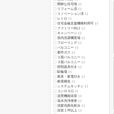
閑静な住宅地
(-)
リフォーム済
(-)
リノベーション済
(-)
レトロ
(-)
住宅金融支援機構利用可
(-)
ファミリー向け
(-)
キャンペーン
(-)
室内洗濯機置場
(-)
フローリング
(-)
バルコニー
(-)
都市ガス
(-)
２面バルコニー
(-)
３面バルコニー
(-)
照明器具付き
(-)
駐輪場
(-)
家具・家電付き
(-)
耐震構造
(-)
システムキッチン
(-)
コンロ３口
(-)
追焚機能浴室
(-)
温水洗浄便座
(-)
洗髪洗面化粧台
(-)
浴室１坪以上
(-)