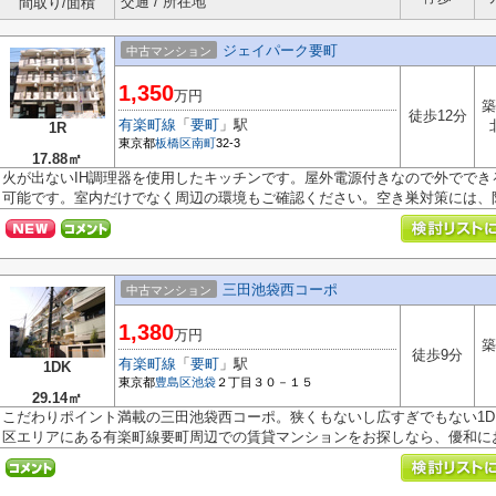
交通 / 所在地
間取り/面積
ジェイパーク要町
中古マンション
1,350
万円
築
徒歩12分
有楽町線
「
要町
」駅
1R
東京都
板橋区
南町
32-3
17.88㎡
火が出ないIH調理器を使用したキッチンです。屋外電源付きなので外でで
可能です。室内だけでなく周辺の環境もご確認ください。空き巣対策には、防.
三田池袋西コーポ
中古マンション
1,380
万円
築
徒歩9分
有楽町線
「
要町
」駅
1DK
東京都
豊島区
池袋
２丁目３０－１５
29.14㎡
こだわりポイント満載の三田池袋西コーポ。狭くもないし広すぎでもない1D
区エリアにある有楽町線要町周辺での賃貸マンションをお探しなら、優和にお問