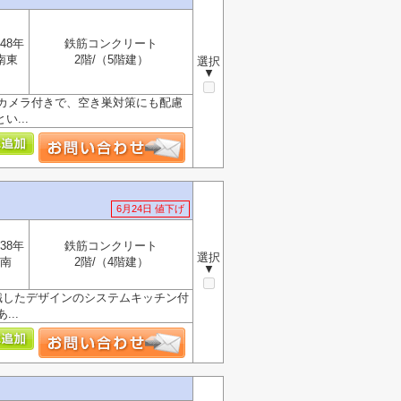
48年
鉄筋コンクリート
南東
2階/（5階建）
選択
▼
カメラ付きで、空き巣対策にも配慮
...
6月24日 値下げ
38年
鉄筋コンクリート
選択
南
2階/（4階建）
▼
識したデザインのシステムキッチン付
..