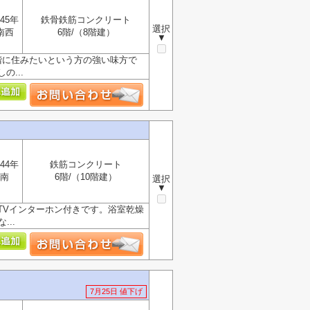
45年
鉄骨鉄筋コンクリート
選択
南西
6階/（8階建）
▼
階に住みたいという方の強い味方で
...
44年
鉄筋コンクリート
南
6階/（10階建）
選択
▼
TVインターホン付きです。浴室乾燥
..
7月25日 値下げ