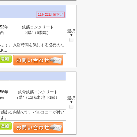
11月22日 値下げ
53年
鉄筋コンクリート
選択
西
3階/（6階建）
▼
います。入浴時間を気にする必要のな
..
56年
鉄骨鉄筋コンクリート
南
7階/（11階建 地下1階）
選択
▼
一感ある内装です。バルコニーが付い
すよ。