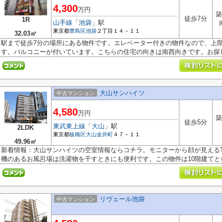
4,300
万円
築
徒歩7分
1R
山手線
「
池袋
」駅
東京都
豊島区
池袋
２丁目１４－１１
32.03㎡
駅まで徒歩7分の場所にある物件です。エレベーター付きの物件なので、上
す。バルコニーが付いています。こちらの住宅の向きは南西向きです。お探しの
大山サンハイツ
中古マンション
4,580
万円
築
徒歩5分
東武東上線
「
大山
」駅
2LDK
東京都
板橋区
大山金井町
４７－１１
49.96㎡
新着情報：大山サンハイツの空室情報ならコチラ。モニターから顔が見える
機のあるお風呂場は洗濯物を干すときにも便利です。この物件は10階建てとな.
リヴェール池袋
中古マンション