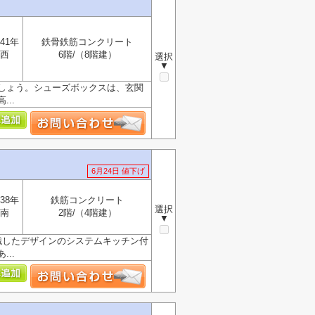
41年
鉄骨鉄筋コンクリート
西
6階/（8階建）
選択
▼
しょう。シューズボックスは、玄関
..
6月24日 値下げ
38年
鉄筋コンクリート
選択
南
2階/（4階建）
▼
識したデザインのシステムキッチン付
..