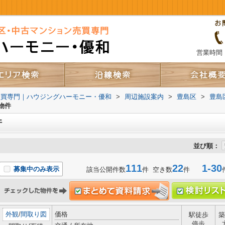
営業時間：
売買専門｜ハウジングハーモニー・優和
>
周辺施設案内
>
豊島区
>
豊島
物件
件
並び順：
111
22
1-30
募集中のみ表示
該当公開件数
件 空き数
件
外観
/
間取り図
価格
駅徒歩
築
停歩