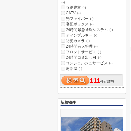
(-)
収納豊富
(-)
CATV
(-)
光ファイバー
(-)
宅配ボックス
(-)
24時間緊急通報システム
(-)
ディンプルキー
(-)
防犯カメラ
(-)
24時間有人管理
(-)
フロントサービス
(-)
24時間ゴミ出し可
(-)
コンシェルジュサービス
(-)
角部屋
(-)
111
件が該当
新着物件