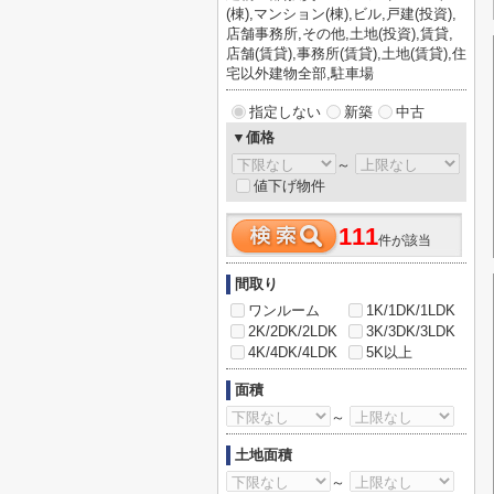
(棟),マンション(棟),ビル,戸建(投資),
店舗事務所,その他,土地(投資),賃貸,
店舗(賃貸),事務所(賃貸),土地(賃貸),住
宅以外建物全部,駐車場
指定しない
新築
中古
▼価格
～
値下げ物件
111
件が該当
間取り
ワンルーム
1K/1DK/1LDK
2K/2DK/2LDK
3K/3DK/3LDK
4K/4DK/4LDK
5K以上
面積
～
土地面積
～