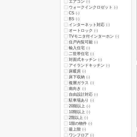
エアコン
(-)
ウォークインクロゼット
(-)
CS
(-)
BS
(-)
インターネット対応
(-)
オートロック
(-)
TVモニタ付インターホン
(-)
住戸内覧可能
(-)
輸入住宅
(-)
二世帯住宅
(-)
対面式キッチン
(-)
アイランドキッチン
(-)
床暖房
(-)
床下収納
(-)
複層ガラス
(-)
南向き
(-)
自由設計対応
(-)
駐車場あり
(-)
20階以上
(-)
10階以上
(-)
2階以上
(-)
1階の物件
(-)
最上階
(-)
ワンフロア
(-)