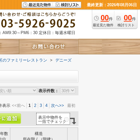
最終更新：2026年08月06日
00
00
件
件
最近見た物件
検討リスト
AM9:30～PM6：30
定休日：毎週水曜日
区のファミリーレストラン
>
デニーズ
表示件数：
件表示
<<前へ
1
2
3
4
次へ>>
最初
表示中物件を
一括でチェック
年数
構造
方位
所在階 / （階建）