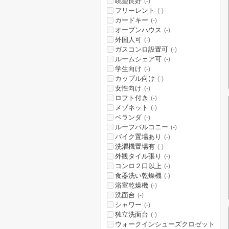
眺望良好
(-)
フリーレント
(-)
カードキー
(-)
オープンハウス
(-)
外国人可
(-)
ガスコンロ設置可
(-)
ルームシェア可
(-)
学生向け
(-)
カップル向け
(-)
女性向け
(-)
ロフト付き
(-)
メゾネット
(-)
ベランダ
(-)
ルーフバルコニー
(-)
バイク置場あり
(-)
洗濯機置場有
(-)
外観タイル張り
(-)
コンロ２口以上
(-)
食器洗い乾燥機
(-)
浴室乾燥機
(-)
洗面台
(-)
シャワー
(-)
独立洗面台
(-)
ウォークインシューズクロゼット