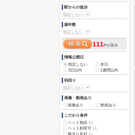
駅からの徒歩
築年数
111
件が該当
情報公開日
指定しない
本日
3日以内
1週間以内
利回り
画像・動画あり
画像あり
動画あり
こだわり条件
ペット相談
(-)
ペット飼育可
(-)
陽当り良好
(-)