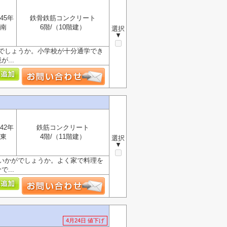
45年
鉄骨鉄筋コンクリート
南
6階/（10階建）
選択
▼
でしょうか。小学校が十分通学でき
...
42年
鉄筋コンクリート
東
4階/（11階建）
選択
▼
いかがでしょうか。よく家で料理を
...
4月24日 値下げ