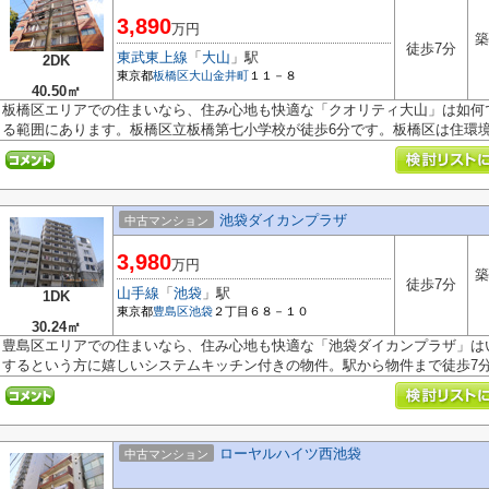
3,890
万円
築
徒歩7分
東武東上線
「
大山
」駅
2DK
東京都
板橋区
大山金井町
１１－８
40.50㎡
板橋区エリアでの住まいなら、住み心地も快適な「クオリティ大山」は如何
る範囲にあります。板橋区立板橋第七小学校が徒歩6分です。板橋区は住環境が
池袋ダイカンプラザ
中古マンション
3,980
万円
築
徒歩7分
山手線
「
池袋
」駅
1DK
東京都
豊島区
池袋
２丁目６８－１０
30.24㎡
豊島区エリアでの住まいなら、住み心地も快適な「池袋ダイカンプラザ」は
するという方に嬉しいシステムキッチン付きの物件。駅から物件まで徒歩7分で
ローヤルハイツ西池袋
中古マンション