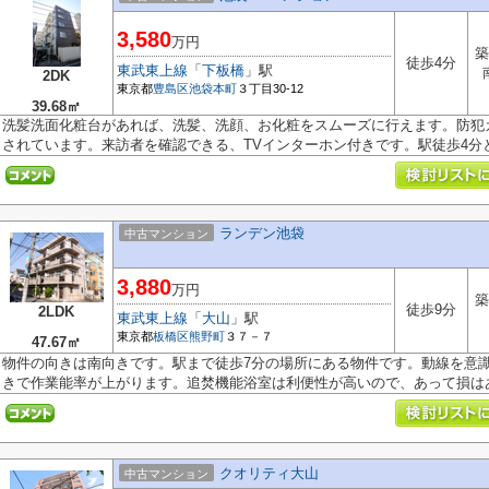
3,580
万円
築
徒歩4分
東武東上線
「
下板橋
」駅
2DK
東京都
豊島区
池袋本町
３丁目30-12
39.68㎡
洗髪洗面化粧台があれば、洗髪、洗顔、お化粧をスムーズに行えます。防犯
されています。来訪者を確認できる、TVインターホン付きです。駅徒歩4分とい
ランデン池袋
中古マンション
3,880
万円
築
徒歩9分
2LDK
東武東上線
「
大山
」駅
東京都
板橋区
熊野町
３７－７
47.67㎡
物件の向きは南向きです。駅まで徒歩7分の場所にある物件です。動線を意
きで作業能率が上がります。追焚機能浴室は利便性が高いので、あって損はあ.
クオリティ大山
中古マンション