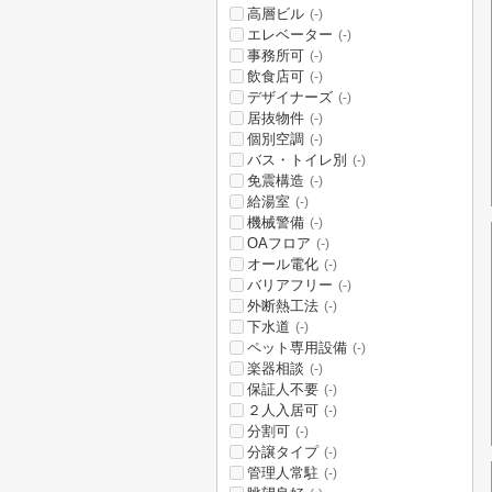
高層ビル
(-)
エレベーター
(-)
事務所可
(-)
飲食店可
(-)
デザイナーズ
(-)
居抜物件
(-)
個別空調
(-)
バス・トイレ別
(-)
免震構造
(-)
給湯室
(-)
機械警備
(-)
OAフロア
(-)
オール電化
(-)
バリアフリー
(-)
外断熱工法
(-)
下水道
(-)
ペット専用設備
(-)
楽器相談
(-)
保証人不要
(-)
２人入居可
(-)
分割可
(-)
分譲タイプ
(-)
管理人常駐
(-)