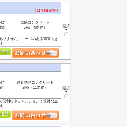
11月8日 値下げ
42年
鉄筋コンクリート
選択
北西
5階/（5階建）
▼
はありません。ニーズのある南東向き
..
47年
鉄骨鉄筋コンクリート
南
2階/（11階建）
選択
▼
で便利な中古マンションで優雅な生
..