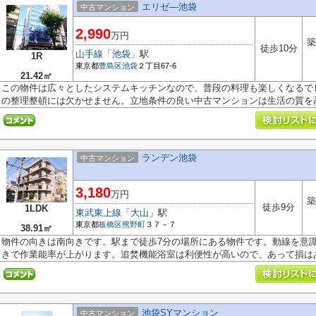
エリゼ―池袋
中古マンション
2,990
万円
築
徒歩10分
山手線
「
池袋
」駅
1R
東京都
豊島区
池袋
２丁目67-6
21.42㎡
この物件は広々としたシステムキッチンなので、普段の料理も楽しくなるで
の整理整頓には欠かせません。立地条件の良い中古マンションは生活の質を高.
ランデン池袋
中古マンション
3,180
万円
築
徒歩9分
1LDK
東武東上線
「
大山
」駅
東京都
板橋区
熊野町
３７－７
38.91㎡
物件の向きは南向きです。駅まで徒歩7分の場所にある物件です。動線を意
きで作業能率が上がります。追焚機能浴室は利便性が高いので、あって損はあ.
池袋SYマンション
中古マンション