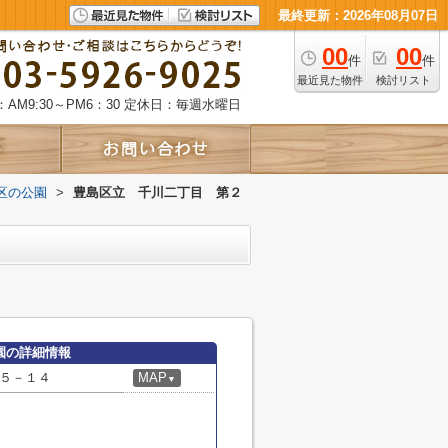
最終更新：2026年08月07日
00
00
件
件
最近見た物件
検討リスト
AM9:30～PM6：30
定休日：毎週水曜日
区の公園
>
豊島区立 千川二丁目 第２
園の詳細情報
５－１４
MAP
▼