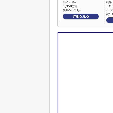
1R/17.88㎡
崎第
1,350
1R/2
万円
2,2
約905m／12分
約10
詳細を見る