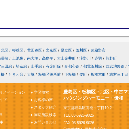
北区
/
杉並区
/
世田谷区
/
文京区
/
足立区
/
荒川区
/
武蔵野市
南長崎
/
上池袋
/
南大塚
/
高島平
/
大山金井町
/
滝野川
/
赤羽
/
熊野町
営三田線
/
埼京線
/
山手線
/
有楽町線
/
副都心線
/
都電荒川線
/
西武池袋線
/
板橋
/
ときわ台
/
大塚
/
板橋区役所前
/
下板橋
/
要町
/
板橋本町
/
志村三丁目
豊島区・板橋区・北区・中古マ
リノべーション
学区検索
ハウジングハーモニー・優和
イプ
お客様の声
スタッフ紹介
東京都豊島区高松１丁目10-2
料
周辺施設検索
TEL:03-5926-9025
件
お問い合わせ
FAX:03-5926-9026