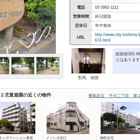
電話
03-3981-1111
営業時間
終日開放
定休日
年中無休
http://www.city.toshima.
URL
674.html
総面積305
とはありますか
對馬 禎啓
２児童遊園の近くの物件
豊島区立 千川二丁目 第
オンズマンション東長
メゾン大谷口
南町住宅