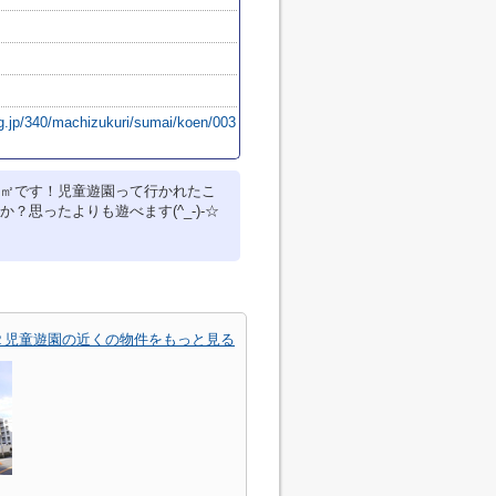
lg.jp/340/machizukuri/sumai/koen/003
.48㎡です！児童遊園って行かれたこ
？思ったよりも遊べます(^_-)-☆
２児童遊園の近くの物件をもっと見る