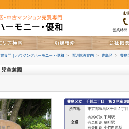
営業時間：
売買専門｜ハウジングハーモニー・優和
>
周辺施設案内
>
豊島区
>
豊島
２児童遊園
豊島区立 千川二丁目 第２児童遊
所在地
東京都豊島区千川２丁目
有楽町線 千川駅
交通
有楽町線 要町駅
有楽町線 小竹向原駅