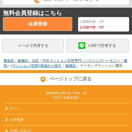
無料会員登録はこちら
公開物件数：
0
件
会員登録
会員物件数：
0
件
メールで共有する
LINEで共有する
豊島区・板橋区・北区・中古マンション売買専門｜ハウジングハーモニー・優
和
>
(マンション(売買))地域から探す
>
板橋区
>
ライオンズマンション蓮沼
ページトップに戻る
営業時間:AM9:30～PM6：30
定休日:毎週水曜日
ホーム
会社概要
お問い合わせ