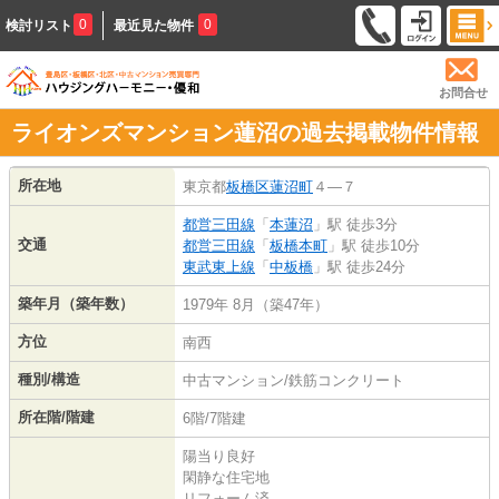
0
0
検討リスト
最近見た物件
お問合せ
ライオンズマンション蓮沼の過去掲載物件情報
所在地
東京都
板橋区
蓮沼町
４―７
都営三田線
「
本蓮沼
」駅 徒歩3分
交通
都営三田線
「
板橋本町
」駅 徒歩10分
東武東上線
「
中板橋
」駅 徒歩24分
築年月（築年数）
1979年 8月（築47年）
方位
南西
種別/構造
中古マンション/鉄筋コンクリート
所在階/階建
6階/7階建
陽当り良好
閑静な住宅地
リフォーム済