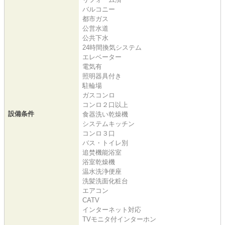
バルコニー
都市ガス
公営水道
公共下水
24時間換気システム
エレベーター
電気有
照明器具付き
駐輪場
ガスコンロ
コンロ２口以上
設備条件
食器洗い乾燥機
システムキッチン
コンロ３口
バス・トイレ別
追焚機能浴室
浴室乾燥機
温水洗浄便座
洗髪洗面化粧台
エアコン
CATV
インターネット対応
TVモニタ付インターホン