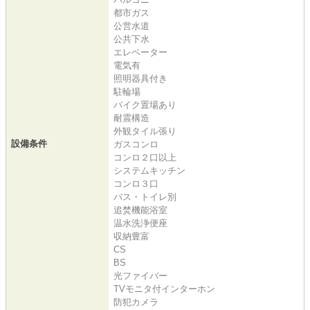
都市ガス
公営水道
公共下水
エレベーター
電気有
照明器具付き
駐輪場
バイク置場あり
耐震構造
外観タイル張り
設備条件
ガスコンロ
コンロ２口以上
システムキッチン
コンロ３口
バス・トイレ別
追焚機能浴室
温水洗浄便座
収納豊富
CS
BS
光ファイバー
TVモニタ付インターホン
防犯カメラ