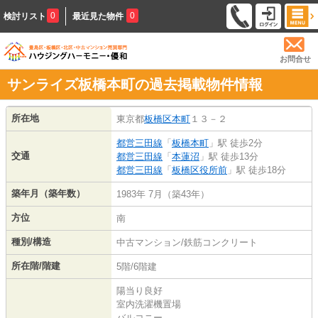
0
0
検討リスト
最近見た物件
お問合せ
サンライズ板橋本町の過去掲載物件情報
所在地
東京都
板橋区
本町
１３－２
都営三田線
「
板橋本町
」駅 徒歩2分
交通
都営三田線
「
本蓮沼
」駅 徒歩13分
都営三田線
「
板橋区役所前
」駅 徒歩18分
築年月（築年数）
1983年 7月（築43年）
方位
南
種別/構造
中古マンション/鉄筋コンクリート
所在階/階建
5階/6階建
陽当り良好
室内洗濯機置場
バルコニー