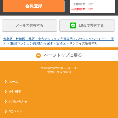
公開物件数：
0
件
会員登録
会員物件数：
0
件
メールで共有する
LINEで共有する
豊島区・板橋区・北区・中古マンション売買専門｜ハウジングハーモニー・優
和
>
(投資マンション)地域から探す
>
板橋区
>
サンライズ板橋本町
ページトップに戻る
営業時間:AM9:30～PM6：30
定休日:毎週水曜日
ホーム
会社概要
お問い合わせ
PCサイト