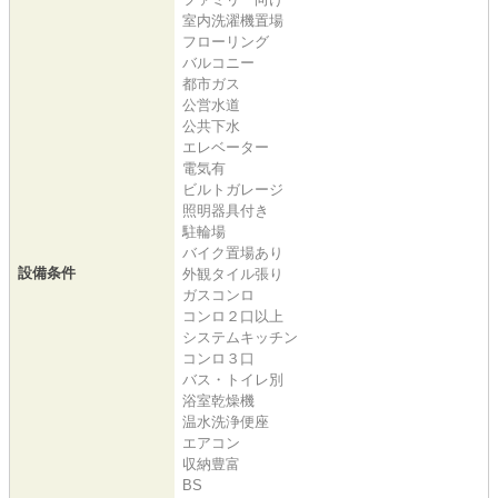
室内洗濯機置場
フローリング
バルコニー
都市ガス
公営水道
公共下水
エレベーター
電気有
ビルトガレージ
照明器具付き
駐輪場
バイク置場あり
設備条件
外観タイル張り
ガスコンロ
コンロ２口以上
システムキッチン
コンロ３口
バス・トイレ別
浴室乾燥機
温水洗浄便座
エアコン
収納豊富
BS