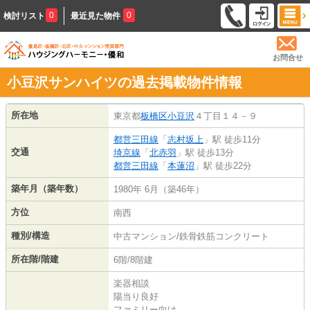
0
0
検討リスト
最近見た物件
お問合せ
小豆沢サンハイツの過去掲載物件情報
所在地
東京都
板橋区
小豆沢
４丁目１４－９
都営三田線
「
志村坂上
」駅 徒歩11分
交通
埼京線
「
北赤羽
」駅 徒歩13分
都営三田線
「
本蓮沼
」駅 徒歩22分
築年月（築年数）
1980年 6月（築46年）
方位
南西
種別/構造
中古マンション/鉄骨鉄筋コンクリート
所在階/階建
6階/8階建
楽器相談
陽当り良好
ファミリー向け