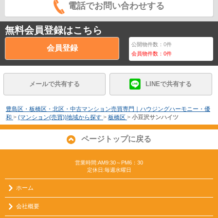
電話でお問い合わせする
無料会員登録はこちら
公開物件数：
0
件
会員登録
会員物件数：
0
件
メールで共有する
LINEで共有する
豊島区・板橋区・北区・中古マンション売買専門｜ハウジングハーモニー・優
和
>
(マンション(売買))地域から探す
>
板橋区
>
小豆沢サンハイツ
ページトップに戻る
営業時間:AM9:30～PM6：30
定休日:毎週水曜日
ホーム
会社概要