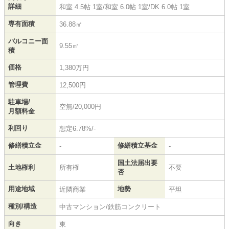
詳細
和室 4.5帖 1室
/
和室 6.0帖 1室
/
DK 6.0帖 1室
専有面積
36.88㎡
バルコニー面
9.55㎡
積
価格
1,380万円
管理費
12,500円
駐車場/
空無/20,000円
月額料金
利回り
想定6.78%/-
修繕積立金
修繕積立基金
-
-
国土法届出要
土地権利
所有権
不要
否
用途地域
地勢
近隣商業
平坦
種別/構造
中古マンション/鉄筋コンクリート
向き
東