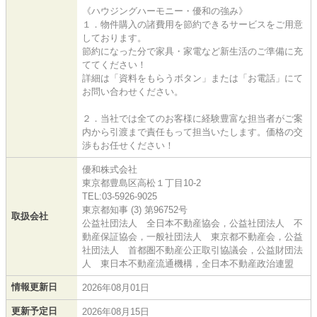
《ハウジングハーモニー・優和の強み》
１．物件購入の諸費用を節約できるサービスをご用意
しております。
節約になった分で家具・家電など新生活のご準備に充
ててください！
詳細は「資料をもらうボタン」または「お電話」にて
お問い合わせください。
２．当社では全てのお客様に経験豊富な担当者がご案
内から引渡まで責任もって担当いたします。価格の交
渉もお任せください！
優和株式会社
東京都豊島区高松１丁目10-2
TEL:03-5926-9025
東京都知事 (3) 第96752号
取扱会社
公益社団法人 全日本不動産協会，公益社団法人 不
動産保証協会，一般社団法人 東京都不動産会，公益
社団法人 首都圏不動産公正取引協議会，公益財団法
人 東日本不動産流通機構，全日本不動産政治連盟
情報更新日
2026年08月01日
更新予定日
2026年08月15日