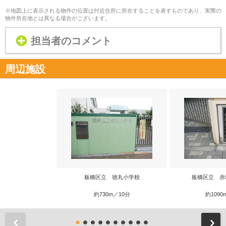
※地図上に表示される物件の位置は付近住所に所在することを表すものであり、実際の
物件所在地とは異なる場合がございます。
担当者のコメント
周辺施設
板橋区立 徳丸小学校
板橋区立 赤
約730m／10分
約1090
前