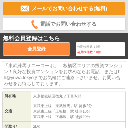
メールでお問い合わせする(無料)
電話でお問い合わせする
無料会員登録はこちら
公開物件数：
0
件
会員登録
会員物件数：
0
件
「東武練馬サニーコーポ」：板橋区エリアの投資マンショ
ン！良好な投資マンションをお求めならお電話、またはh-
h@yuwa.tokyoまでお気軽にご連絡下さいませ。お問い合
わせをお待ちしております。
所在地
東京都
板橋区
徳丸
２丁目3-13
東武東上線
「
東武練馬
」駅 徒歩2分
交通
東武東上線
「
上板橋
」駅 徒歩18分
東武東上線
「
下赤塚
」駅 徒歩20分
間取り/
2DK