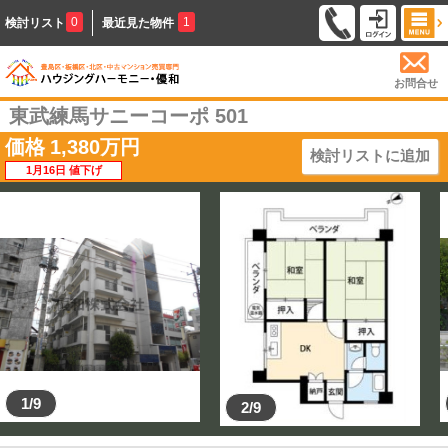
0
1
検討リスト
最近見た物件
お問合せ
東武練馬サニーコーポ 501
価格
1,380
万円
検討リストに追加
1月16日 値下げ
1/9
2/9