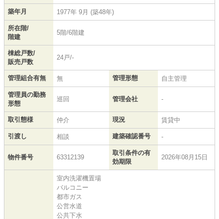
築年月
1977年 9月 (築48年)
所在階/
5階/6階建
階建
棟総戸数/
24戸/-
販売戸数
管理組合有無
管理形態
無
自主管理
管理員の勤務
巡回
管理会社
-
形態
取引態様
現況
仲介
賃貸中
引渡し
建築確認番号
相談
-
取引条件の有
物件番号
63312139
2026年08月15日
効期限
室内洗濯機置場
バルコニー
都市ガス
公営水道
公共下水