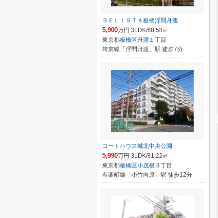
ＢＥＬＩＳＴＡ板橋浮間舟渡
5,900
万円 3LDK/68.58㎡
東京都
板橋区
舟渡
１丁目
埼京線「浮間舟渡」駅 徒歩7分
コートハウス城北中央公園
5,990
万円 3LDK/81.22㎡
東京都
板橋区
小茂根
３丁目
有楽町線「小竹向原」駅 徒歩12分