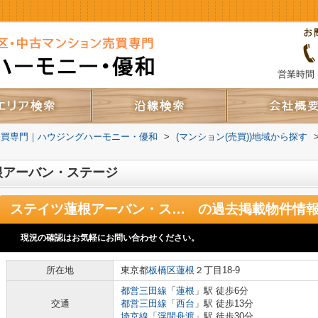
営業時間：
売買専門｜ハウジングハーモニー・優和
>
(マンション(売買))地域から探す
根アーバン・ステージ
ステイツ蓮根アーバン・ステージ
の過去掲載物件情
現況の確認はお気軽にお問い合わせください。
所在地
東京都
板橋区
蓮根
２丁目18-9
都営三田線
「
蓮根
」駅 徒歩6分
交通
都営三田線
「
西台
」駅 徒歩13分
埼京線
「
浮間舟渡
」駅 徒歩30分