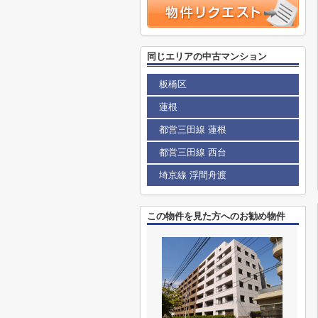
同じエリアの中古マンション
板橋区
蓮根
都営三田線 蓮根
都営三田線 西台
埼京線 浮間舟渡
この物件を見た方へのお勧め物件