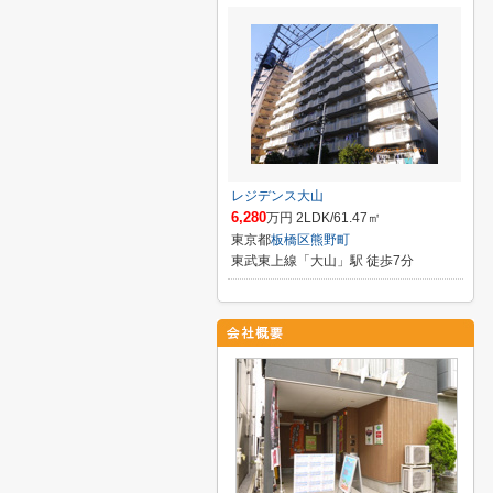
レジデンス大山
6,280
万円 2LDK/61.47㎡
東京都
板橋区
熊野町
東武東上線「大山」駅 徒歩7分