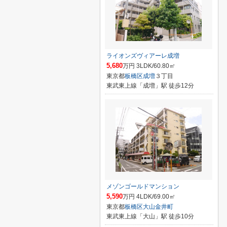
ライオンズヴィアーレ成増
5,680
万円 3LDK/60.80㎡
東京都
板橋区
成増
３丁目
東武東上線「成増」駅 徒歩12分
メゾンゴールドマンション
5,590
万円 4LDK/69.00㎡
東京都
板橋区
大山金井町
東武東上線「大山」駅 徒歩10分