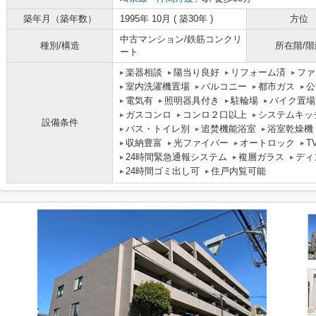
築年月（築年数）
1995年 10月 ( 築30年 )
方位
中古マンション/鉄筋コンクリ
種別/構造
所在階/階
ート
楽器相談
陽当り良好
リフォーム済
ファ
室内洗濯機置場
バルコニー
都市ガス
公
電気有
照明器具付き
駐輪場
バイク置場
ガスコンロ
コンロ２口以上
システムキッ
設備条件
バス・トイレ別
追焚機能浴室
浴室乾燥機
収納豊富
光ファイバー
オートロック
T
24時間緊急通報システム
複層ガラス
ディ
24時間ゴミ出し可
住戸内覧可能