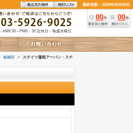
最終更新：2026年08月08日
00
00
件
件
最近見た物件
検討リスト
AM9:30～PM6：30
定休日：毎週水曜日
>
板橋区
>
ステイツ蓮根アーバン・ステ
報