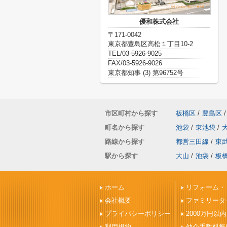
優和株式会社
〒171-0042
東京都豊島区高松１丁目10-2
TEL/03-5926-9025
FAX/03-5926-9026
東京都知事 (3) 第96752号
市区町村から探す
板橋区
/
豊島区
/
町名から探す
池袋
/
東池袋
/
路線から探す
都営三田線
/
東
駅から探す
大山
/
池袋
/
板
ホーム
リフォーム・
会社概要
ファミリータ
プライバシーポリシー
2000万円以内
利用規約
仲介手数料無