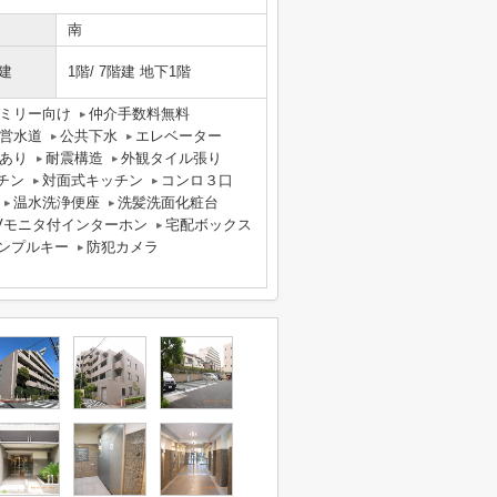
南
建
1階/ 7階建 地下1階
ミリー向け
仲介手数料無料
営水道
公共下水
エレベーター
あり
耐震構造
外観タイル張り
チン
対面式キッチン
コンロ３口
温水洗浄便座
洗髪洗面化粧台
Vモニタ付インターホン
宅配ボックス
ンプルキー
防犯カメラ