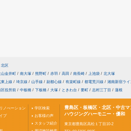
北区
大山金井町
/
南大塚
/
熊野町
/
赤羽
/
高田
/
南長崎
/
上池袋
/
北大塚
武東上線
/
埼京線
/
山手線
/
副都心線
/
有楽町線
/
都電荒川線
/
湘南新宿ライ
橋区役所前
/
中板橋
/
下板橋
/
大塚
/
ときわ台
/
要町
/
志村三丁目
/
蓮根
豊島区・板橋区・北区・中古マ
リノべーション
学区検索
ハウジングハーモニー・優和
イプ
お客様の声
スタッフ紹介
東京都豊島区高松１丁目10-2
料
周辺施設検索