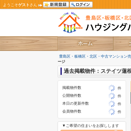
ようこそ
ゲスト
さん
豊島区・板橋区・北区・中古マンション
ージ
過去掲載物件：ステイツ蓮
掲載物件数
件
公開物件数
件
本日の更新件数
件
会員物件数
件
▼ご希望の住まいをお探しします