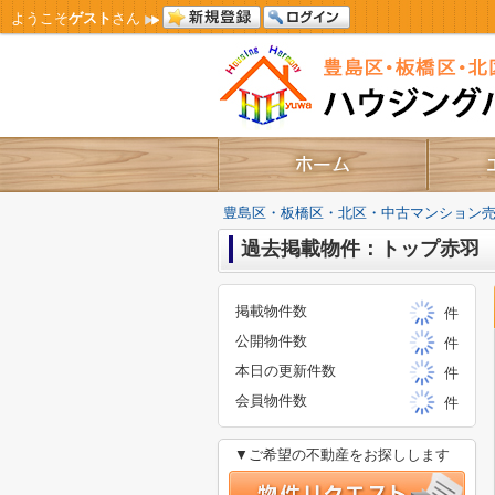
ようこそ
ゲスト
さん
豊島区・板橋区・北区・中古マンション
過去掲載物件：トップ赤羽
掲載物件数
件
公開物件数
件
本日の更新件数
件
会員物件数
件
▼ご希望の不動産をお探しします