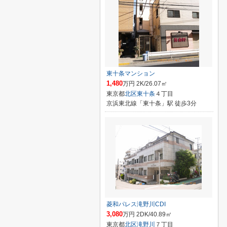
東十条マンション
1,480
万円 2K/26.07㎡
東京都
北区
東十条
４丁目
京浜東北線「東十条」駅 徒歩3分
菱和パレス滝野川CDI
3,080
万円 2DK/40.89㎡
東京都
北区
滝野川
７丁目