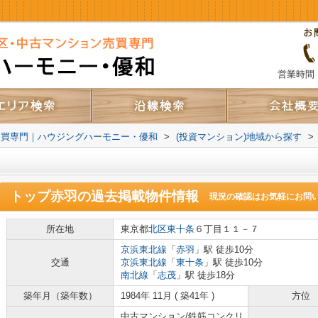
営業時間：
売買専門｜ハウジングハーモニー・優和
>
(投資マンション)地域から探す
>
トップ赤羽
の過去掲載物件情報
現況の確認はお気軽にお問
所在地
東京都
北区
東十条
６丁目１１－７
京浜東北線
「
赤羽
」駅 徒歩10分
交通
京浜東北線
「
東十条
」駅 徒歩10分
南北線
「
志茂
」駅 徒歩18分
築年月（築年数）
1984年 11月 ( 築41年 )
方位
中古マンション/鉄筋コンクリ