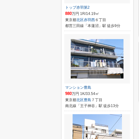
トップ赤羽第2
880
万円 1R/14.19㎡
東京都
北区
赤羽西
６丁目
都営三田線「本蓮沼」駅 徒歩9分
マンション豊島
980
万円 1K/33.54㎡
東京都
北区
豊島
７丁目
南北線「王子神谷」駅 徒歩13分