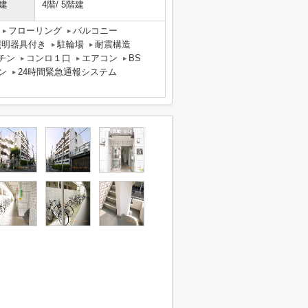
建
4階/ 5階建
フローリング
バルコニー
照明器具付き
駐輪場
耐震構造
チン
コンロ１口
エアコン
BS
ン
24時間緊急通報システム