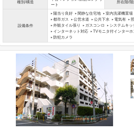
種別/構造
所在階/階
ート
陽当り良好
閑静な住宅地
室内洗濯機置場
都市ガス
公営水道
公共下水
電気有
外観タイル張り
ガスコンロ
システムキッ
設備条件
インターネット対応
TVモニタ付インターホ
防犯カメラ