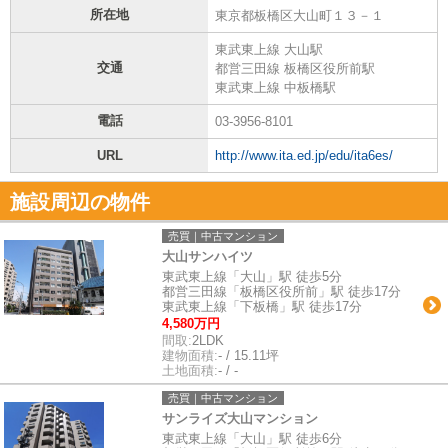
所在地
東京都板橋区大山町１３－１
東武東上線 大山駅
交通
都営三田線 板橋区役所前駅
東武東上線 中板橋駅
電話
03-3956-8101
URL
http://www.ita.ed.jp/edu/ita6es/
施設周辺の物件
売買｜中古マンション
大山サンハイツ
東武東上線「大山」駅 徒歩5分
都営三田線「板橋区役所前」駅 徒歩17分
東武東上線「下板橋」駅 徒歩17分
4,580万円
間取:
2LDK
建物面積:
- / 15.11坪
土地面積:
- / -
売買｜中古マンション
サンライズ大山マンション
東武東上線「大山」駅 徒歩6分