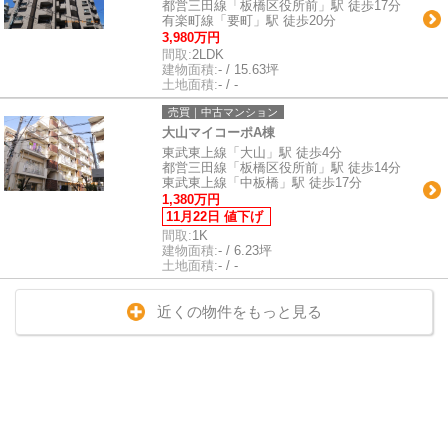
都営三田線「板橋区役所前」駅 徒歩17分
有楽町線「要町」駅 徒歩20分
3,980万円
間取:
2LDK
建物面積:
- / 15.63坪
土地面積:
- / -
売買｜中古マンション
大山マイコーポA棟
東武東上線「大山」駅 徒歩4分
都営三田線「板橋区役所前」駅 徒歩14分
東武東上線「中板橋」駅 徒歩17分
1,380万円
11月22日 値下げ
間取:
1K
建物面積:
- / 6.23坪
土地面積:
- / -
近くの物件をもっと見る