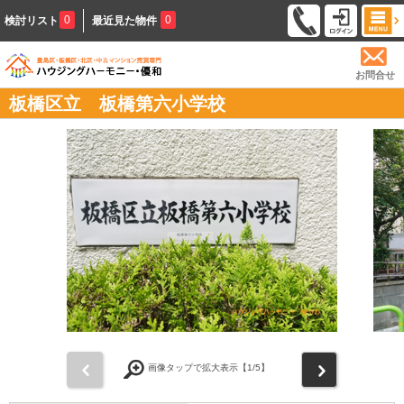
0
0
検討リスト
最近見た物件
お問合せ
板橋区立 板橋第六小学校
前
次
画像タップで拡大表示【
1
/5】