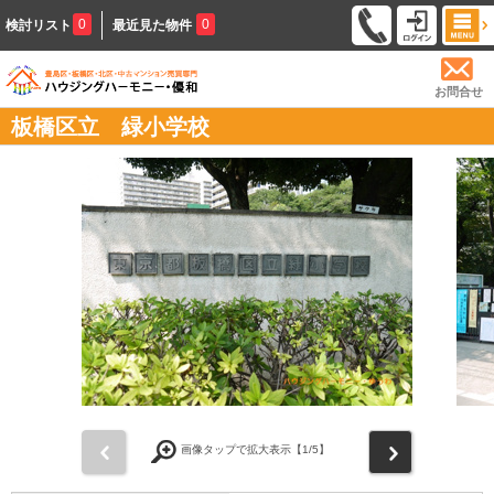
0
0
検討リスト
最近見た物件
お問合せ
板橋区立 緑小学校
前
次
画像タップで拡大表示【
1
/5】