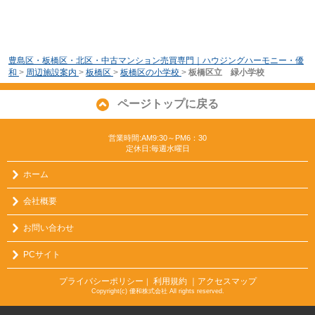
豊島区・板橋区・北区・中古マンション売買専門｜ハウジングハーモニー・優
和
>
周辺施設案内
>
板橋区
>
板橋区の小学校
>
板橋区立 緑小学校
ページトップに戻る
営業時間:AM9:30～PM6：30
定休日:毎週水曜日
ホーム
会社概要
お問い合わせ
PCサイト
プライバシーポリシー
利用規約
｜アクセスマップ
｜
Copyright(c) 優和株式会社 All rights reserved.