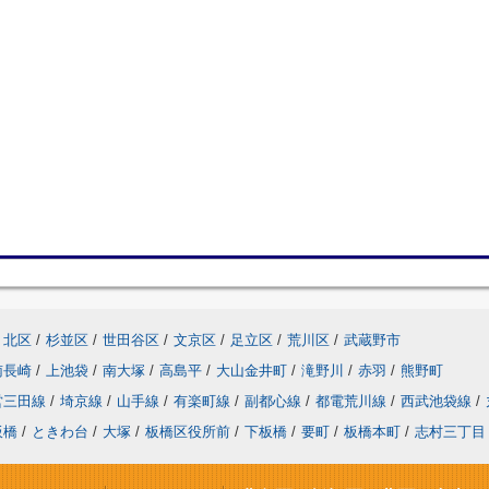
北区
/
杉並区
/
世田谷区
/
文京区
/
足立区
/
荒川区
/
武蔵野市
南長崎
/
上池袋
/
南大塚
/
高島平
/
大山金井町
/
滝野川
/
赤羽
/
熊野町
営三田線
/
埼京線
/
山手線
/
有楽町線
/
副都心線
/
都電荒川線
/
西武池袋線
/
板橋
/
ときわ台
/
大塚
/
板橋区役所前
/
下板橋
/
要町
/
板橋本町
/
志村三丁目