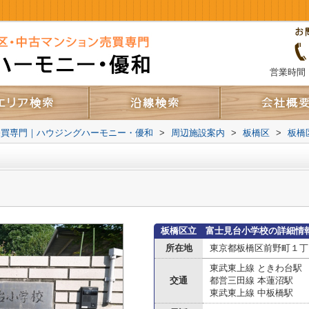
営業時間：
売買専門｜ハウジングハーモニー・優和
>
周辺施設案内
>
板橋区
>
板橋
板橋区立 富士見台小学校の詳細情
所在地
東京都板橋区前野町１丁
東武東上線 ときわ台駅
交通
都営三田線 本蓮沼駅
東武東上線 中板橋駅