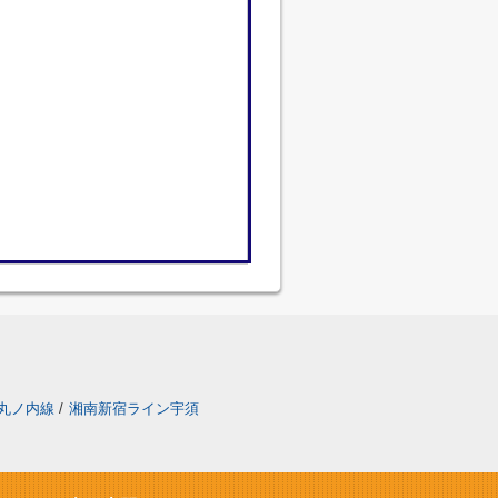
丸ノ内線
/
湘南新宿ライン宇須