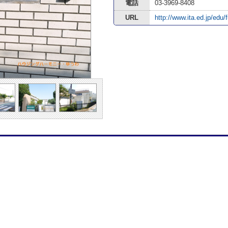
電話
03-3969-8408
URL
http://www.ita.ed.jp/edu/