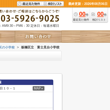
最終更新：2026年08月06日
00
00
件
件
最近見た物件
検討リスト
AM9:30～PM6：30
定休日：毎週水曜日
区の小学校
>
板橋区立 富士見台小学校
報
目１０－１
MAP
▼