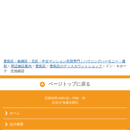
豊島区・板橋区・北区・中古マンション売買専門｜ハウジングハーモニー・優
和
>
周辺施設案内
>
豊島区
>
豊島区のディスカウントショップ
>
ドン・キホー
テ 北池袋店
ページトップに戻る
営業時間:AM9:30～PM6：30
定休日:毎週水曜日
ホーム
会社概要