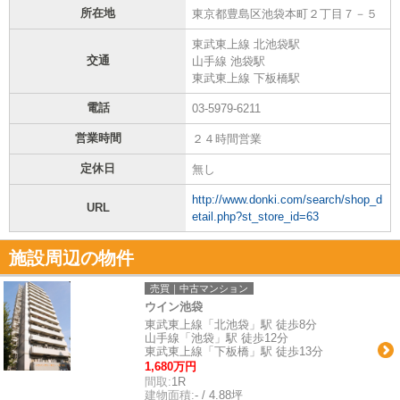
所在地
東京都豊島区池袋本町２丁目７－５
東武東上線 北池袋駅
交通
山手線 池袋駅
東武東上線 下板橋駅
電話
03-5979-6211
営業時間
２４時間営業
定休日
無し
http://www.donki.com/search/shop_d
URL
etail.php?st_store_id=63
施設周辺の物件
売買｜中古マンション
ウイン池袋
東武東上線「北池袋」駅 徒歩8分
山手線「池袋」駅 徒歩12分
東武東上線「下板橋」駅 徒歩13分
1,680万円
間取:
1R
建物面積:
- / 4.88坪