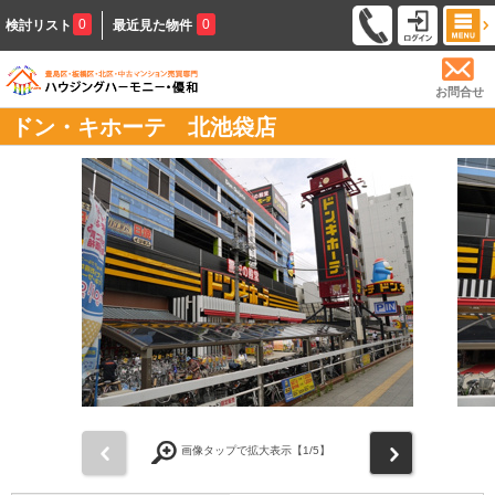
0
0
検討リスト
最近見た物件
お問合せ
ドン・キホーテ 北池袋店
前
次
画像タップで拡大表示【
1
/5】