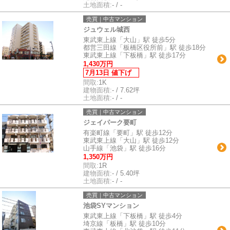
土地面積:
- / -
売買｜中古マンション
ジュウェル城西
東武東上線「大山」駅 徒歩5分
都営三田線「板橋区役所前」駅 徒歩18分
東武東上線「下板橋」駅 徒歩17分
1,430万円
7月13日 値下げ
間取:
1K
建物面積:
- / 7.62坪
土地面積:
- / -
売買｜中古マンション
ジェイパーク要町
有楽町線「要町」駅 徒歩12分
東武東上線「大山」駅 徒歩12分
山手線「池袋」駅 徒歩16分
1,350万円
間取:
1R
建物面積:
- / 5.40坪
土地面積:
- / -
売買｜中古マンション
池袋SYマンション
東武東上線「下板橋」駅 徒歩4分
埼京線「板橋」駅 徒歩10分