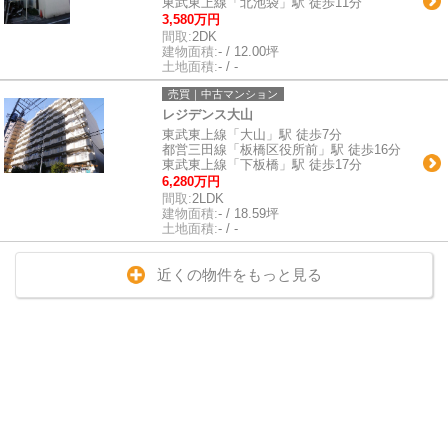
東武東上線「北池袋」駅 徒歩11分
3,580万円
間取:
2DK
建物面積:
- / 12.00坪
土地面積:
- / -
売買｜中古マンション
レジデンス大山
東武東上線「大山」駅 徒歩7分
都営三田線「板橋区役所前」駅 徒歩16分
東武東上線「下板橋」駅 徒歩17分
6,280万円
間取:
2LDK
建物面積:
- / 18.59坪
土地面積:
- / -
近くの物件をもっと見る