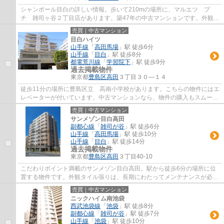
シャンボール目白の詳しい情報。歩いて210mの場所に、マルエツ プ
チ 雑司ヶ谷２丁目店があります。築47年の中古マンションです。外観タ
イル張りは、汚れが付きにくいのでいつまでも...
売買｜中古マンション
目白ハイツ
山手線
「
高田馬場
」駅 徒歩6分
山手線
「
目白
」駅 徒歩8分
都電荒川線
「
学習院下
」駅 徒歩9分
過去掲載物件
東京都
豊島区
高田
３丁目３０―１４
徒歩11分の場所に豊島区立 高南小学校があります。こちらの物件にはエ
レベーターが付いています。中古マンションなら、物件の購入もスムーズ
です。こちらは10階建ての物件です。当社...
売買｜中古マンション
サンメゾン目白高田
副都心線
「
雑司が谷
」駅 徒歩6分
山手線
「
高田馬場
」駅 徒歩10分
山手線
「
目白
」駅 徒歩14分
過去掲載物件
東京都
豊島区
高田
３丁目40-10
こだわりポイント満載のサンメゾン目白高田。駅から徒歩6分の場所に位
置する物件です。外観タイル張りは、長期にわたってメンテナンスが必要
ありません。平成28年2月築のコチラの物件...
売買｜中古マンション
ニックハイム南池袋
西武池袋線
「
池袋
」駅 徒歩8分
副都心線
「
雑司が谷
」駅 徒歩7分
山手線
「
池袋
」駅 徒歩10分