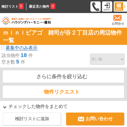
0
0
検討リスト
最近見た物件
お問合せ
ｍｉｎｉピアゴ 雑司が谷２丁目店の周辺物件
一覧
募集中のみ表示
18
該当物件
件
5
空き数
件
さらに条件を絞り込む
物件リクエスト
チェックした物件をまとめて
検討リストに追加
お問い合わせ