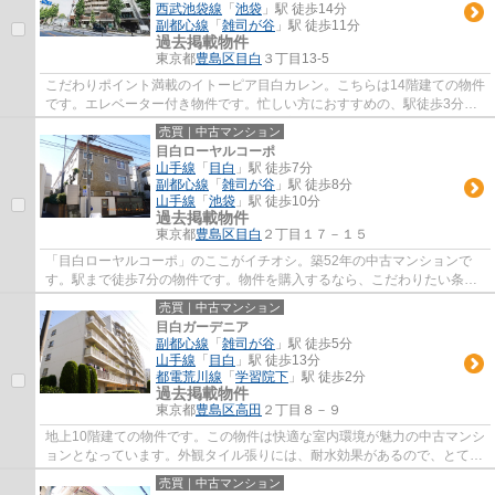
西武池袋線
「
池袋
」駅 徒歩14分
副都心線
「
雑司が谷
」駅 徒歩11分
過去掲載物件
東京都
豊島区
目白
３丁目13-5
こだわりポイント満載のイトーピア目白カレン。こちらは14階建ての物件
です。エレベーター付き物件です。忙しい方におすすめの、駅徒歩3分の
物件です。豊島区で優和オススメの不動産を...
売買｜中古マンション
目白ローヤルコーポ
山手線
「
目白
」駅 徒歩7分
副都心線
「
雑司が谷
」駅 徒歩8分
山手線
「
池袋
」駅 徒歩10分
過去掲載物件
東京都
豊島区
目白
２丁目１７－１５
「目白ローヤルコーポ」のここがイチオシ。築52年の中古マンションで
す。駅まで徒歩7分の物件です。物件を購入するなら、こだわりたい条件
というのは誰にでもあります。そのこだわりに...
売買｜中古マンション
目白ガーデニア
副都心線
「
雑司が谷
」駅 徒歩5分
山手線
「
目白
」駅 徒歩13分
都電荒川線
「
学習院下
」駅 徒歩2分
過去掲載物件
東京都
豊島区
高田
２丁目８－９
地上10階建ての物件です。この物件は快適な室内環境が魅力の中古マンシ
ョンとなっています。外観タイル張りには、耐水効果があるので、とても
魅力的です。こだわりの条件として選ばれ...
売買｜中古マンション