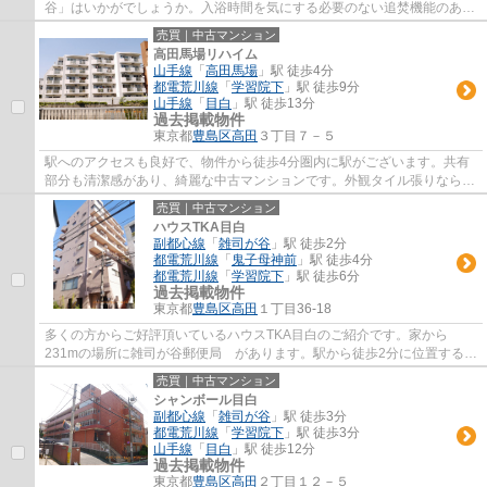
谷」はいかがでしょうか。入浴時間を気にする必要のない追焚機能のある
浴室です。駐車スペースの月額請求額は、2...
売買｜中古マンション
高田馬場リハイム
山手線
「
高田馬場
」駅 徒歩4分
都電荒川線
「
学習院下
」駅 徒歩9分
山手線
「
目白
」駅 徒歩13分
過去掲載物件
東京都
豊島区
高田
３丁目７－５
駅へのアクセスも良好で、物件から徒歩4分圏内に駅がございます。共有
部分も清潔感があり、綺麗な中古マンションです。外観タイル張りなら、
汚れが付きにくい上に見た目もきれいに整い...
売買｜中古マンション
ハウスTKA目白
副都心線
「
雑司が谷
」駅 徒歩2分
都電荒川線
「
鬼子母神前
」駅 徒歩4分
都電荒川線
「
学習院下
」駅 徒歩6分
過去掲載物件
東京都
豊島区
高田
１丁目36-18
多くの方からご好評頂いているハウスTKA目白のご紹介です。家から
231mの場所に雑司が谷郵便局 があります。駅から徒歩2分に位置する、
魅力的な駅近物件です。中古マンションなら周り...
売買｜中古マンション
シャンボール目白
副都心線
「
雑司が谷
」駅 徒歩3分
都電荒川線
「
学習院下
」駅 徒歩3分
山手線
「
目白
」駅 徒歩12分
過去掲載物件
東京都
豊島区
高田
２丁目１２－５