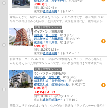
都電荒川線
「
鬼子母神前
」駅 徒歩4分
3,980万円
間取:
2DK/39.48㎡
東京都
豊島区
高田
２丁目17-16
家族みんなで一緒にいる時間を作れる、2DKの物件です。専有面積39.48
平米の物件は住み心地が良いと評判です。洗面化粧台には、鏡や照明がつ
いており身支度に利用できます。バルコニー...
売買｜中古マンション
ダイアパレス高田馬場
山手線
「
高田馬場
」駅 徒歩7分
西武新宿線
「
高田馬場
」駅 徒歩7分
東西線
「
高田馬場
」駅 徒歩7分
5,999万円
間取:
2LDK/53.73㎡
東京都
豊島区
高田
３丁目２０－１１
新着情報：ダイアパレス高田馬場の空室情報ならコチラ。住み心地がしっ
かりと考えられた中古マンションです。追い焚き機能付きで水道代の節約
につながります。空き巣対策には、防犯カ...
売買｜中古マンション
ランドステージ雑司が谷
副都心線
「
雑司が谷
」駅 徒歩6分
都電荒川線
「
鬼子母神前
」駅 徒歩5分
都電荒川線
「
都電雑司ヶ谷
」駅 徒歩7分
6,199万円
6月15日 値下げ
間取:
1LDK＋1S(納戸)/51.96㎡
東京都
豊島区
雑司が谷
１丁目10-2
豊島区エリアでの住まいなら、住み心地も快適な「ランドステージ雑司が