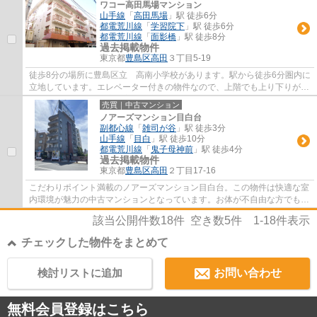
ワコー高田馬場マンション
山手線
「
高田馬場
」駅 徒歩6分
都電荒川線
「
学習院下
」駅 徒歩6分
都電荒川線
「
面影橋
」駅 徒歩8分
過去掲載物件
東京都
豊島区
高田
３丁目5-19
徒歩8分の場所に豊島区立 高南小学校があります。駅から徒歩6分圏内に
立地しています。エレベーター付きの物件なので、上階でも上り下りが楽
です。この物件は快適な室内環境が魅力の...
売買｜中古マンション
ノアーズマンション目白台
副都心線
「
雑司が谷
」駅 徒歩3分
山手線
「
目白
」駅 徒歩10分
都電荒川線
「
鬼子母神前
」駅 徒歩4分
過去掲載物件
東京都
豊島区
高田
２丁目17-16
こだわりポイント満載のノアーズマンション目白台。この物件は快適な室
内環境が魅力の中古マンションとなっています。お体が不自由な方でも、
エレベーター付きの物件なので昇り降りが...
該当公開件数
18
件 空き数
5
件
1-18
件表示
チェックした物件をまとめて
検討リストに追加
お問い合わせ
無料会員登録はこちら