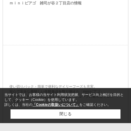
ｍｉｎｉピアゴ 雑司が谷２丁目店の情報
使い切りパック・簡単で便利なデイリーフーズも充実。
安心で安全な美味しい生鮮食品を取り揃えた「miniピアゴ」。
当サイトでは、お客様の当サイト利用状況把握、サービス向上検討を目的と
サークルKサンクスをはじめとするユニーグループの都市型ミニスーパ
して、クッキー（Cookie）を使用しています。
ーです。
詳しくは、当社の
「Cookieの取扱いについて」
をご確認ください。
閉じる