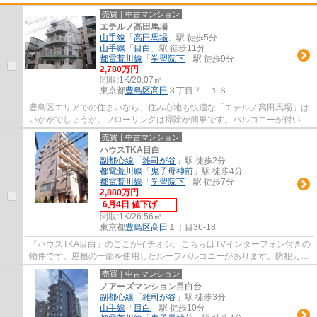
売買｜中古マンション
エテルノ高田馬場
山手線
「
高田馬場
」駅 徒歩5分
山手線
「
目白
」駅 徒歩11分
都電荒川線
「
学習院下
」駅 徒歩9分
2,780万円
間取:
1K/20.07㎡
東京都
豊島区
高田
３丁目７－１６
豊島区エリアでの住まいなら、住み心地も快適な「エテルノ高田馬場」は
いかがでしょうか。フローリングは掃除が簡単です。バルコニーが付いて
います。防犯カメラを設置しており、万が...
売買｜中古マンション
ハウスTKA目白
副都心線
「
雑司が谷
」駅 徒歩2分
都電荒川線
「
鬼子母神前
」駅 徒歩4分
都電荒川線
「
学習院下
」駅 徒歩7分
2,880万円
6月4日 値下げ
間取:
1K/26.56㎡
東京都
豊島区
高田
１丁目36-18
「ハウスTKA目白」のここがイチオシ。こちらはTVインターフォン付きの
物件です。屋根の一部を使用したルーフバルコニーがあります。防犯カメ
ラが付いていますので、防犯対策を気にされ...
売買｜中古マンション
ノアーズマンション目白台
副都心線
「
雑司が谷
」駅 徒歩3分
山手線
「
目白
」駅 徒歩10分