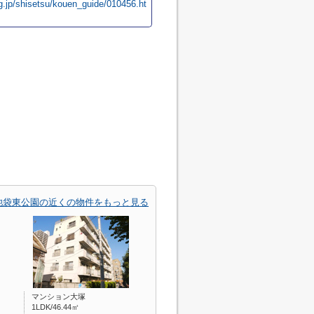
lg.jp/shisetsu/kouen_guide/010456.ht
池袋東公園の近くの物件をもっと見る
マンション大塚
1LDK/46.44㎡