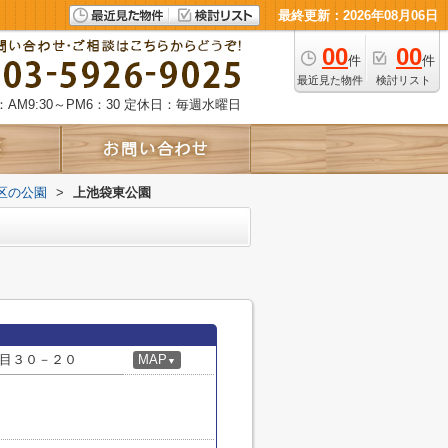
最終更新：2026年08月06日
00
00
件
件
最近見た物件
検討リスト
AM9:30～PM6：30
定休日：毎週水曜日
区の公園
>
上池袋東公園
目３０－２０
MAP
▼