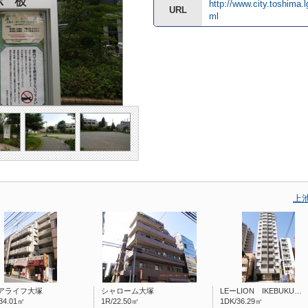
http://www.city.toshima.
URL
ml
上
アライフ大塚
シャローム大塚
LEーLION IKEBUKU…
34.01㎡
1R/22.50㎡
1DK/36.29㎡