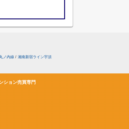
丸ノ内線
/
湘南新宿ライン宇須
ンション売買専門