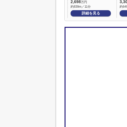
2,698
3,3
万円
約839m／11分
約64
詳細を見る