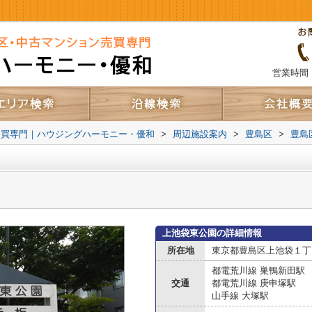
営業時間：
売買専門｜ハウジングハーモニー・優和
>
周辺施設案内
>
豊島区
>
豊島
上池袋東公園の詳細情報
所在地
東京都豊島区上池袋１丁
都電荒川線 巣鴨新田駅
交通
都電荒川線 庚申塚駅
山手線 大塚駅