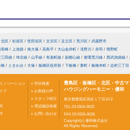
北区
/
杉並区
/
世田谷区
/
文京区
/
足立区
/
荒川区
/
武蔵野市
南長崎
/
上池袋
/
南大塚
/
高島平
/
大山金井町
/
滝野川
/
赤羽
/
熊野町
営三田線
/
埼京線
/
山手線
/
有楽町線
/
副都心線
/
都電荒川線
/
西武池袋線
/
板橋
/
ときわ台
/
大塚
/
板橋区役所前
/
下板橋
/
要町
/
板橋本町
/
志村三丁目
豊島区・板橋区・北区・中古マ
リノべーション
学区検索
ハウジングハーモニー・優和
イプ
お客様の声
スタッフ紹介
東京都豊島区高松１丁目10-2
料
周辺施設検索
TEL:03-5926-9025
件
お問い合わせ
FAX:03-5926-9026
Copyright(c) 優和株式会社
All Rights Reserved.