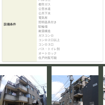
都市ガス
公営水道
公共下水
電気有
照明器具付き
設備条件
駐輪場
耐震構造
ガスコンロ
コンロ２口以上
コンロ３口
バス・トイレ別
オートロック
住戸内覧可能