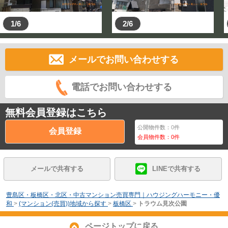
1/6
2/6
メールでお問い合わせする
電話でお問い合わせする
無料会員登録はこちら
公開物件数：
0
件
会員登録
会員物件数：
0
件
メールで共有する
LINEで共有する
豊島区・板橋区・北区・中古マンション売買専門｜ハウジングハーモニー・優
和
>
(マンション(売買))地域から探す
>
板橋区
>
トラウム見次公園
ページトップに戻る