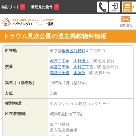
0
0
検討リスト
最近見た物件
お問合せ
トラウム見次公園の過去掲載物件情報
所在地
東京都
板橋区
前野町
４丁目30-9
都営三田線
「
志村坂上
」駅 徒歩10分
交通
都営三田線
「
志村三丁目
」駅 徒歩10分
都営三田線
「
本蓮沼
」駅 徒歩19分
築年月（築年数）
1995年 2月（築31年）
方位
北東
種別/構造
中古マンション/鉄筋コンクリート
所在階/階建
4階/4階建 地下2階
陽当り良好
室内洗濯機置場
バルコニー