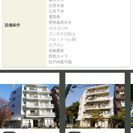
公営水道
公共下水
電気有
照明器具付き
設備条件
ガスコンロ
コンロ２口以上
バス・トイレ別
エアコン
収納豊富
防犯カメラ
住戸内覧可能