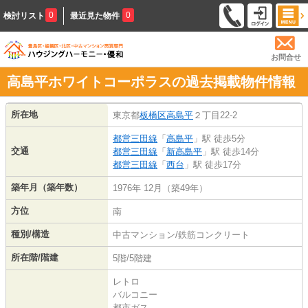
0
0
検討リスト
最近見た物件
お問合せ
高島平ホワイトコーポラスの過去掲載物件情報
所在地
東京都
板橋区
高島平
２丁目22-2
都営三田線
「
高島平
」駅 徒歩5分
交通
都営三田線
「
新高島平
」駅 徒歩14分
都営三田線
「
西台
」駅 徒歩17分
築年月（築年数）
1976年 12月（築49年）
方位
南
種別/構造
中古マンション/鉄筋コンクリート
所在階/階建
5階/5階建
レトロ
バルコニー
都市ガス