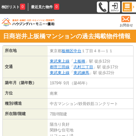
0
0
検討リスト
最近見た物件
お問合せ
日商岩井上板橋マンションの過去掲載物件情報
所在地
東京都
板橋区
中台
１丁目４８―１１
東武東上線
「
上板橋
」駅 徒歩12分
交通
都営三田線
「
志村三丁目
」駅 徒歩17分
東武東上線
「
東武練馬
」駅 徒歩22分
築年月（築年数）
1979年 9月（築46年）
方位
南東
種別/構造
中古マンション/鉄骨鉄筋コンクリート
所在階/階建
7階/8階建
陽当り良好
閑静な住宅地
リフォーム済