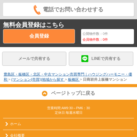
電話でお問い合わせする
無料会員登録はこちら
公開物件数：
0
件
会員登録
会員物件数：
0
件
メールで共有する
LINEで共有する
豊島区・板橋区・北区・中古マンション売買専門｜ハウジングハーモニー・優
和
>
(マンション(売買))地域から探す
>
板橋区
>
日商岩井上板橋マンション
ページトップに戻る
営業時間:AM9:30～PM6：30
定休日:毎週水曜日
ホーム
会社概要