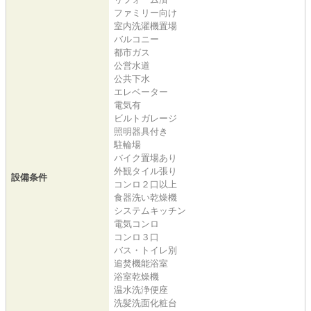
ファミリー向け
室内洗濯機置場
バルコニー
都市ガス
公営水道
公共下水
エレベーター
電気有
ビルトガレージ
照明器具付き
駐輪場
バイク置場あり
外観タイル張り
設備条件
コンロ２口以上
食器洗い乾燥機
システムキッチン
電気コンロ
コンロ３口
バス・トイレ別
追焚機能浴室
浴室乾燥機
温水洗浄便座
洗髪洗面化粧台