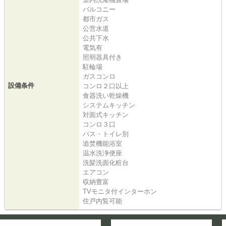
バルコニー
都市ガス
公営水道
公共下水
電気有
照明器具付き
駐輪場
ガスコンロ
設備条件
コンロ２口以上
食器洗い乾燥機
システムキッチン
対面式キッチン
コンロ３口
バス・トイレ別
追焚機能浴室
温水洗浄便座
洗髪洗面化粧台
エアコン
収納豊富
TVモニタ付インターホン
住戸内覧可能