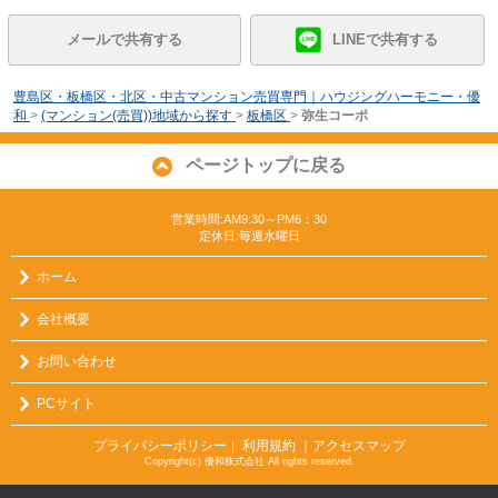
メールで共有する
LINEで共有する
豊島区・板橋区・北区・中古マンション売買専門｜ハウジングハーモニー・優
和
>
(マンション(売買))地域から探す
>
板橋区
>
弥生コーポ
ページトップに戻る
営業時間:AM9:30～PM6：30
定休日:毎週水曜日
ホーム
会社概要
お問い合わせ
PCサイト
プライバシーポリシー
利用規約
｜アクセスマップ
｜
Copyright(c) 優和株式会社 All rights reserved.