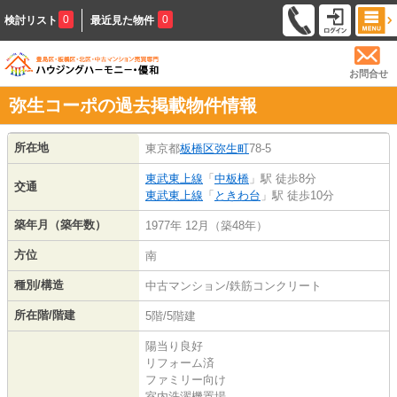
0
0
検討リスト
最近見た物件
お問合せ
弥生コーポの過去掲載物件情報
所在地
東京都
板橋区
弥生町
78-5
東武東上線
「
中板橋
」駅 徒歩8分
交通
東武東上線
「
ときわ台
」駅 徒歩10分
築年月（築年数）
1977年 12月（築48年）
方位
南
種別/構造
中古マンション/鉄筋コンクリート
所在階/階建
5階/5階建
陽当り良好
リフォーム済
ファミリー向け
室内洗濯機置場