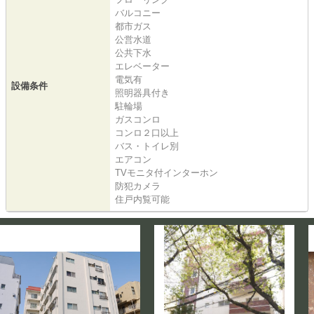
バルコニー
都市ガス
公営水道
公共下水
エレベーター
電気有
設備条件
照明器具付き
駐輪場
ガスコンロ
コンロ２口以上
バス・トイレ別
エアコン
TVモニタ付インターホン
防犯カメラ
住戸内覧可能