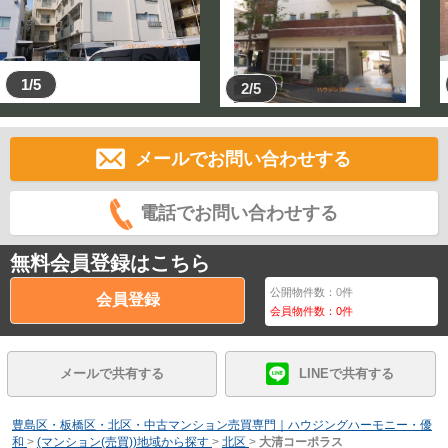
1/5
2/5
メールでお問い合わせする
電話でお問い合わせする
無料会員登録はこちら
公開物件数：
0
件
会員登録
会員物件数：
0
件
メールで共有する
LINEで共有する
豊島区・板橋区・北区・中古マンション売買専門｜ハウジングハーモニー・優
和
>
(マンション(売買))地域から探す
>
北区
>
大清コーポラス