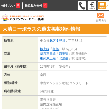
0
0
検討リスト
最近見た物件
お問合せ
大清コーポラスの過去掲載物件情報
所在地
東京都
北区
滝野川
７丁目38-11
埼京線
「
板橋
」駅 徒歩6分
交通
都営三田線
「
西巣鴨
」駅 徒歩8分
東武東上線
「
北池袋
」駅 徒歩8分
築年月（築年数）
1978年 8月（築48年）
方位
南西
種別/構造
中古マンション/鉄筋コンクリート
所在階/階建
5階/6階建
陽当り良好
室内洗濯機置場
フローリング